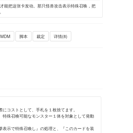
象才能把这张卡发动。那只怪兽攻击表示特殊召唤，把
。
MDM
脚本
裁定
详情(8)
際にコストとして、手札を１枚捨てます。
、特殊召喚可能なモンスター１体を対象として発動
撃表示で特殊召喚し』の処理と、『このカードを装