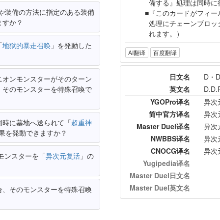
備する』処理は同時に
や装備の方法に指定のある装備
『このカードがフィー
ますか？
処理にチェーンブロッ
れます。）
「
地狱的暴走召唤
」を発動した
AI翻译
百度翻译
日文名
D・
ニオンモンスターがそのターン
、そのモンスターを特殊召喚で
英文名
D.D.R
YGOPro译名
异次
简中官方译名
异次
同時に墓地へ送られて「
超重神
Master Duel译名
异次
果を発動できますか？
NWBBS译名
异次
CNOCG译名
异次
モンスターを「
异次元复活
」の
Yugipedia译名
Master Duel日文名
Master Duel英文名
合、そのモンスターを特殊召喚