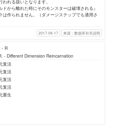
行われる扱いとなります。
ルドから離れた時にそのモンスターは破壊される』
クは作られません。（ダメージステップでも適用さ
2017-06-17
来源：数据库补充说明
D・R
. - Different Dimension Reincarnation
元复活
元复活
元复活
元复活
元重生