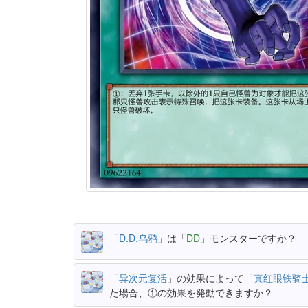
「
D.D.乌鸦
」は「
DD
」モンスターですか？
「
异次元复活
」の効果によって「
真红眼铁骑士
た場合、①の効果を発動できますか？