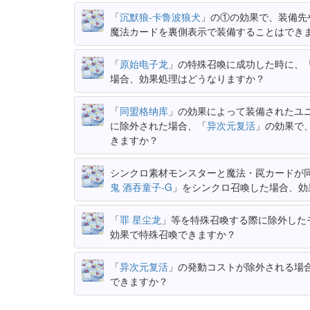
「
沉默狼-卡鲁波狼犬
」の①の効果で、装備先
魔法カードを裏側表示で装備することはでき
「
原始电子龙
」の特殊召喚に成功した時に、
場合、効果処理はどうなりますか？
「
同盟格纳库
」の効果によって装備されたユ
に除外された場合、「
异次元复活
」の効果で
きますか？
シンクロ素材モンスターと魔法・罠カードが
鬼 酒吞童子-G
」をシンクロ召喚した場合、効
「
罪 星尘龙
」等を特殊召喚する際に除外した
効果で特殊召喚できますか？
「
异次元复活
」の発動コストが除外される場
できますか？