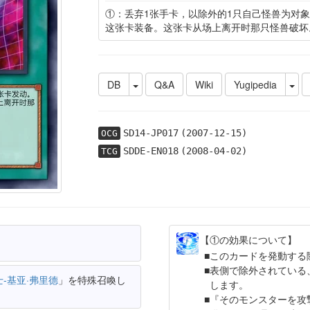
①：丢弃1张手卡，以除外的1只自己怪兽为对
这张卡装备。这张卡从场上离开时那只怪兽破坏
DB
Q&A
Wiki
Yugipedia
SD14-JP017
(2007-12-15)
OCG
SDDE-EN018
(2008-04-02)
TCG
【①の効果について】
このカードを発動する
表側で除外されている
-基亚·弗里德
」を特殊召喚し
します。
『そのモンスターを攻