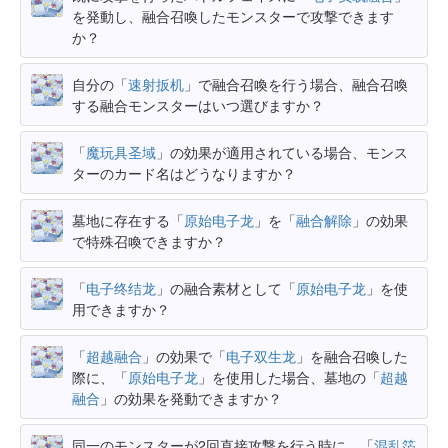
を発動し、融合召喚したモンスターで攻撃できます
か？
自分の「
速射扳机
」で融合召喚を行う場合、融合召喚
する融合モンスターはいつ選びますか？
「
魔玩具圣域
」の効果が適用されている場合、モンス
ターのカード名はどうなりますか？
墓地に存在する「
原始电子龙
」を「
融合解除
」の効果
で特殊召喚できますか？
「
电子终结龙
」の融合素材として「
原始电子龙
」を使
用できますか？
「
超越融合
」の効果で「
电子双生龙
」を融合召喚した
際に、「
原始电子龙
」を使用した場合、墓地の「
超越
融合
」の効果を発動できますか？
同一のモンスターが2回直接攻撃を行う時に、「
混乱箔