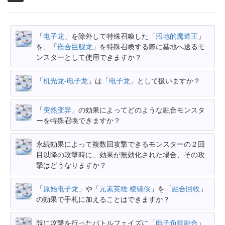
「
电子龙
」を除外して特殊召喚した「
沼地的魔道王
」
を、「
嵌合巨舰龙
」を特殊召喚する際に墓地へ送るモ
ンスターとして使用できますか？
「
机光龙-电子龙
」は「
电子龙
」として扱いますか？
「
突然变异
」の効果によってどのような融合モンスタ
ーを特殊召喚できますか？
永続効果によって複数回攻撃できるモンスターの２回
目以降の攻撃時に、効果が無効化された場合、その攻
撃はどうなりますか？
「
原始电子龙
」や「
元素英雄 棱镜侠
」を「
融合回收
」
の効果で手札に加えることはできますか？
既に攻撃を行ったバトルフェイズに「
电子负载融合
」