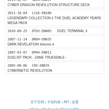
CYBER DRAGON REVOLUTION STRUCTURE DECK
2011-10-04
LCGX-EN180
LEGENDARY COLLECTION 2 THE DUEL ACADEMY YEARS
MEGA PACK
DUEL TERMINAL 3
2010-09-25
DT03-EN085
2007-11-14
DR04-EN035
DARK REVELATION Volume 4
2007-03-07
DP04-EN011
DUELIST PACK - ZANE TRUESDALE -
2005-08-06
CRV-EN035
CYBERNETIC REVOLUTION
关于百鸽
|
卡包列表
|
API
|
设置
Made with dove by
Mercury233