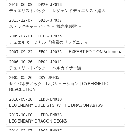
2018-06-09
DP20-JP018
デュエリストパック － レジェンドデュエリスト編３ －
2013-12-07
SD26-JP037
ストラクチャーデッキ － 機光竜襲雷 －
2009-07-01
DT06-JP035
デュエルターミナル 「疾風のドラグニティ！！」
EXPERT EDITION Volume 4
2007-09-22
EE04-JP035
2006-10-26
DP04-JP011
デュエリストパック － ヘルカイザー編 －
2005-05-26
CRV-JP035
サイバネティック・レボリューション [ CYBERNETIC
REVOLUTION ]
2018-09-28
LED3-EN018
LEGENDARY DUELISTS: WHITE DRAGON ABYSS
2017-10-06
LEDD-ENB26
LEGENDARY DRAGON DECKS
2014-02-07
SDCR-EN037