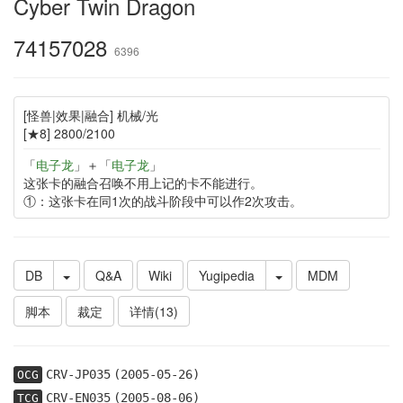
Cyber Twin Dragon
74157028
6396
[怪兽|效果|融合] 机械/光
[★8] 2800/2100
「
电子龙
」＋「
电子龙
」
这张卡的融合召唤不用上记的卡不能进行。
①：这张卡在同1次的战斗阶段中可以作2次攻击。
DB
Q&A
Wiki
Yugipedia
MDM
脚本
裁定
详情(13)
CRV-JP035
(2005-05-26)
OCG
CRV-EN035
(2005-08-06)
TCG