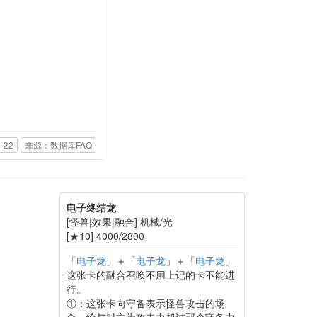
-22
来源：数据库FAQ
电子终结龙
[怪兽|效果|融合] 机械/光
[★10] 4000/2800
「
电子龙
」＋「
电子龙
」＋「
电子龙
」
这张卡的融合召唤不用上记的卡不能进
行。
①：这张卡向守备表示怪兽攻击的场
合，给与对方为攻击力超过那个守备力