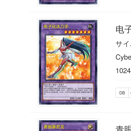
电
サイ
Cybe
1024
DB
青