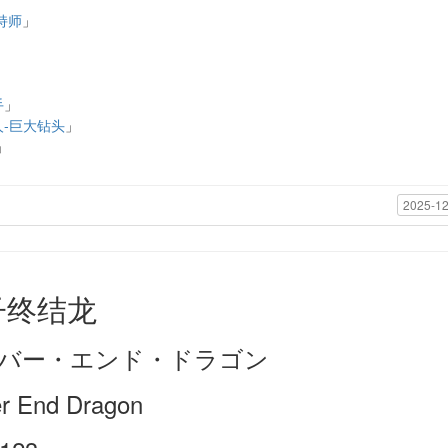
持师
」
」
」
手
」
-巨大钻头
」
」
」
2025-12
子终结龙
バー・エンド・ドラゴン
r End Dragon