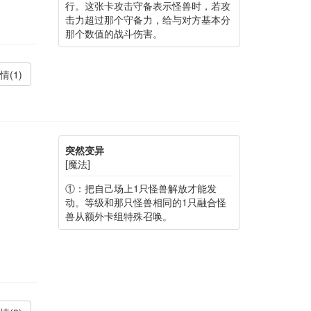
行。这张卡攻击守备表示怪兽时，若攻
击力超过那个守备力，给与对方基本分
那个数值的战斗伤害。
情(1)
突然变异
[魔法]
①：把自己场上1只怪兽解放才能发
动。等级和那只怪兽相同的1只融合怪
兽从额外卡组特殊召唤。