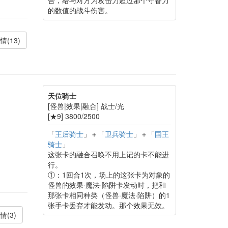
的数值的战斗伤害。
情(13)
天位骑士
[怪兽|效果|融合] 战士/光
[★9] 3800/2500
「
王后骑士
」＋「
卫兵骑士
」＋「
国王
骑士
」
这张卡的融合召唤不用上记的卡不能进
行。
①：1回合1次，场上的这张卡为对象的
怪兽的效果·魔法·陷阱卡发动时，把和
那张卡相同种类（怪兽·魔法·陷阱）的1
张手卡丢弃才能发动。那个效果无效。
情(3)