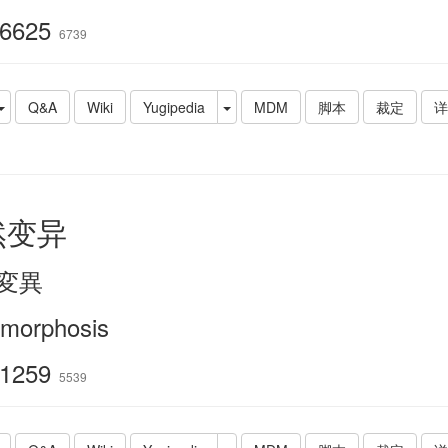
6625
6739
Q&A
Wiki
Yugipedia
MDM
脚本
裁定
详
然变异
変異
morphosis
1259
5539