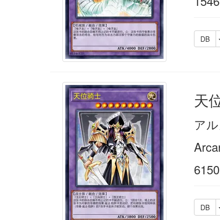
1546
DB
天
アル
Arca
6150
DB