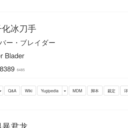
子化冰刀手
バー・ブレイダー
r Blader
8389
6485
Q&A
Wiki
Yugipedia
MDM
脚本
裁定
详
眼暴君龙