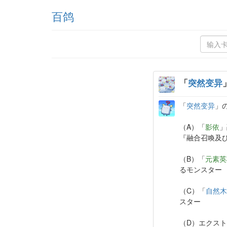
百鸽
「
突然变异
「
突然变异
」
（A）「
影依
」
『融合召喚及
（B）「
元素英
るモンスター
（C）「
自然木
スター
（D）エクス