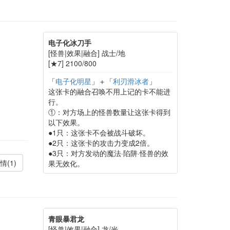
电子化冰刀手
[怪兽|效果|融合] 战士/地
[★7] 2100/800
「
电子化明星
」＋「
利刃滑冰者
」
这张卡的融合召唤不用上记的卡不能进
行。
①：对方场上的怪兽数量让这张卡得到
以下效果。
●1只：这张卡不会被战斗破坏。
●2只：这张卡的攻击力变成2倍。
●3只：对方发动的魔法·陷阱·怪兽的效
情(1)
果无效化。
青眼暴君龙
[怪兽|效果|融合] 龙/光