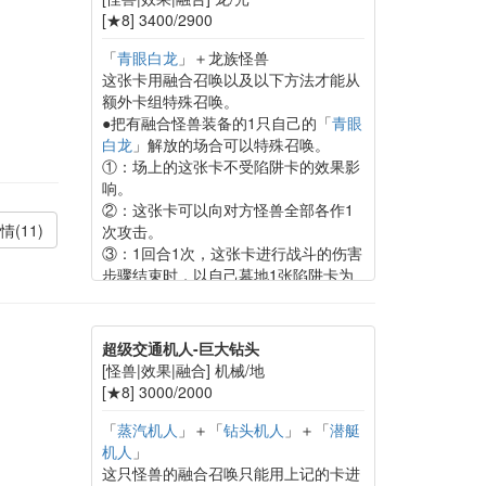
[★8] 3400/2900
「
青眼白龙
」＋龙族怪兽
这张卡用融合召唤以及以下方法才能从
额外卡组特殊召唤。
●把有融合怪兽装备的1只自己的「
青眼
白龙
」解放的场合可以特殊召唤。
①：场上的这张卡不受陷阱卡的效果影
响。
②：这张卡可以向对方怪兽全部各作1
情(11)
次攻击。
③：1回合1次，这张卡进行战斗的伤害
步骤结束时，以自己墓地1张陷阱卡为
对象才能发动。那张卡在自己场上盖
放。
超级交通机人-巨大钻头
[怪兽|效果|融合] 机械/地
[★8] 3000/2000
「
蒸汽机人
」＋「
钻头机人
」＋「
潜艇
机人
」
这只怪兽的融合召唤只能用上记的卡进