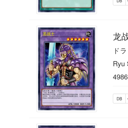
DB
龙
ドラ
Ryu 
4986
DB