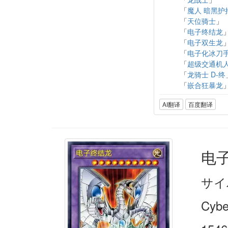
「
魔人 暗黑护
「
天位骑士
」
「
电子终结龙
「
电子双生龙
「
电子化冰刀
「
超级交通机人
「
龙骑士 D-终
「
嵌合狂暴龙
AI翻译
百度翻译
电
サイ
Cybe