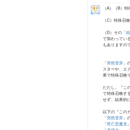
（A）（B）特
（C）特殊召
（D）その「
凶
で加わってい
もありますの
「
突然变异
」
スターや、エ
果で特殊召喚
ただし、『こ
て特殊召喚す
せず、結果的
以下の『この
「
突然变异
」
「
死亡恶魔龙
「
龙战士
」