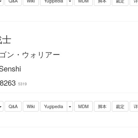
Q&A
Wiki
Yugipedia
MDM
脚本
裁定
详
战士
ゴン・ウォリアー
Senshi
8263
5319
Q&A
Wiki
Yugipedia
MDM
脚本
裁定
详