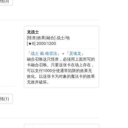
情(3)
龙战士
[怪兽|效果|融合] 战士/地
[★6] 2000/1200
「
战士 戴·格雷法
」＋「
灵魂龙
」
融合召唤这只怪兽，必须用上面所写的
卡融合召唤。只要这张卡在场上存在，
可以支付1000分使通常陷阱的效果无
效化。以这张卡为对象的魔法卡的效果
无效并破坏。
情(1)