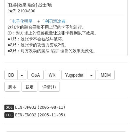
[怪兽|效果|融合] 战士/地
[★7] 2100/800
「
电子化明星
」＋「
利刃滑冰者
」
这张卡的融合召唤不用上记的卡不能进行。
①：对方场上的怪兽数量让这张卡得到以下效果。
●1只：这张卡不会被战斗破坏。
●2只：这张卡的攻击力变成2倍。
●3只：对方发动的魔法·陷阱·怪兽的效果无效化。
DB
Q&A
Wiki
Yugipedia
MDM
脚本
裁定
详情(1)
EEN-JP032
(2005-08-11)
OCG
EEN-EN032
(2005-11-05)
TCG