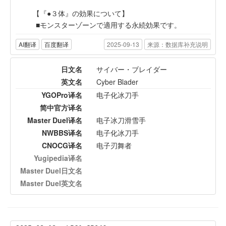
【『●３体』の効果について】
モンスターゾーンで適用する永続効果です。
AI翻译
百度翻译
2025-09-13
来源：数据库补充说明
日文名
サイバー・ブレイダー
英文名
Cyber Blader
YGOPro译名
电子化冰刀手
简中官方译名
Master Duel译名
电子冰刀滑雪手
NWBBS译名
电子化冰刀手
CNOCG译名
电子刃舞者
Yugipedia译名
Master Duel日文名
Master Duel英文名