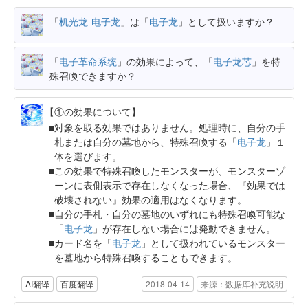
「
机光龙-电子龙
」は「
电子龙
」として扱いますか？
「
电子革命系统
」の効果によって、「
电子龙芯
」を特
殊召喚できますか？
【①の効果について】
対象を取る効果ではありません。処理時に、自分の手
札または自分の墓地から、特殊召喚する「
电子龙
」１
体を選びます。
この効果で特殊召喚したモンスターが、モンスターゾ
ーンに表側表示で存在しなくなった場合、『効果では
破壊されない』効果の適用はなくなります。
自分の手札・自分の墓地のいずれにも特殊召喚可能な
「
电子龙
」が存在しない場合には発動できません。
カード名を「
电子龙
」として扱われているモンスター
を墓地から特殊召喚することもできます。
AI翻译
百度翻译
2018-04-14
来源：数据库补充说明