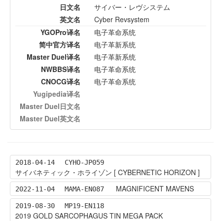
日文名
サイバー・レヴシステム
英文名
Cyber Revsystem
YGOPro译名
电子革命系统
简中官方译名
电子革新系统
Master Duel译名
电子革新系统
NWBBS译名
电子革命系统
CNOCG译名
电子革命系统
Yugipedia译名
Master Duel日文名
Master Duel英文名
2018-04-14
CYHO-JP059
サイバネティック・ホライゾン [ CYBERNETIC HORIZON ]
MAGNIFICENT MAVENS
2022-11-04
MAMA-EN087
2019-08-30
MP19-EN118
2019 GOLD SARCOPHAGUS TIN MEGA PACK