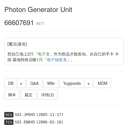
Photon Generator Unit
66607691
6577
[魔法|速攻]
把自己场上2只「
电子龙
」作为祭品才能发动。从自己的手卡·卡
组·墓地特殊召唤1只「
电子镭射龙
」。
DB
Q&A
Wiki
Yugipedia
MDM
脚本
裁定
详情(2)
SOI-JP045
(2005-11-17)
OCG
SOI-EN045
(2006-02-18)
TCG