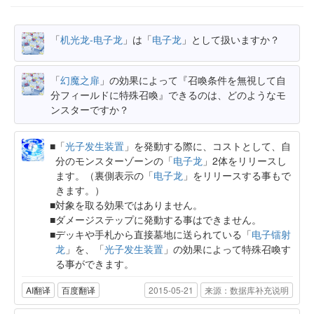
「
机光龙-电子龙
」は「
电子龙
」として扱いますか？
「
幻魔之扉
」の効果によって『召喚条件を無視して自
分フィールドに特殊召喚』できるのは、どのようなモ
ンスターですか？
「
光子发生装置
」を発動する際に、コストとして、自
分のモンスターゾーンの「
电子龙
」2体をリリースし
ます。（裏側表示の「
电子龙
」をリリースする事もで
きます。）
対象を取る効果ではありません。
ダメージステップに発動する事はできません。
デッキや手札から直接墓地に送られている「
电子镭射
龙
」を、「
光子发生装置
」の効果によって特殊召喚す
る事ができます。
AI翻译
百度翻译
2015-05-21
来源：数据库补充说明