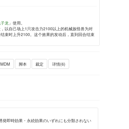
电子龙
」使用。
，以自己场上1只攻击力2100以上的机械族怪兽为对
结束时上升2100。这个效果的发动后，直到回合结束
MDM
脚本
裁定
详情(6)
誘発即時効果・永続効果のいずれにも分類されない