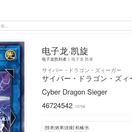
电子龙·凯旋
电子龙胜利者
|
电子龙·胜者
サイバー・ドラゴン・ズィーガー
サイバー・ドラゴン・ズィ
Cyber Dragon Sieger
46724542
13758
[怪兽|效果|连接] 机械/光