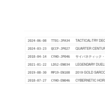
TACTICAL-TRY
2024-06-08
TT01-JPA34
QUARTER CENTUR
2024-03-23
QCCP-JP027
サイバネティック・ホライ
2018-04-14
CYHO-JP046
LEGENDARY DUELI
2021-01-22
LDS2-EN034
2019 GOLD SARC
2019-08-30
MP19-EN108
CYBERNETIC HOR
2018-07-27
CYHO-EN046