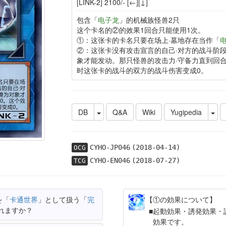
[LINK-2] 2100/- [←][↓]
包含「
电子龙
」的机械族怪兽2只
这个卡名的②的效果1回合只能使用1次。
①：这张卡的卡名只要在场上·墓地存在当作「
②：这张卡没有攻击宣言的自己·对方的战斗阶段
象才能发动。那只怪兽的攻击力·守备力直到回合
时这张卡的战斗的双方的战斗伤害变成0。
DB
Q&A
Wiki
Yugipedia
CYHO-JP046
(2018-04-14)
OCG
CYHO-EN046
(2018-07-27)
TCG
を「
卡通世界
」として扱う「
完
【①の効果について】
れますか？
起動効果・誘発効果・
効果です。