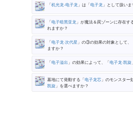
「
机光龙-电子龙
」は「
电子龙
」として扱いま
「
电子暗黑亚龙
」が魔法＆罠ゾーンに存在す
れますか？
「
电子龙·次代星
」の③の効果の対象として、
ますか？
「
电子溢出
」の効果によって、「
电子龙·凯旋
墓地にて発動する「
电子龙芯
」のモンスター
凯旋
」を選べますか？