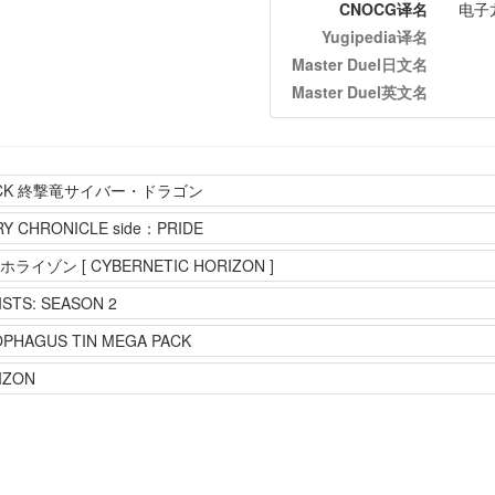
CNOCG译名
电子
Yugipedia译名
Master Duel日文名
Master Duel英文名
 DECK 終撃竜サイバー・ドラゴン
Y CHRONICLE side：PRIDE
ゾン [ CYBERNETIC HORIZON ]
STS: SEASON 2
OPHAGUS TIN MEGA PACK
IZON