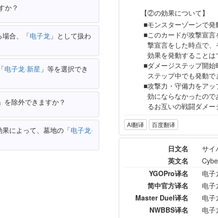
すか？
【②の効果について】
モンスターゾーンで発
このカードが攻撃宣言
る場合、「
电子龙
」として扱わ
撃宣言をした時点で、
効果を発動することは
ダメージステップ開始
「
电子龙·新星
」等を選択でき
ステップ中でも発動で
攻撃力・守備力をアッ
効にならなかったので
」を除外できますか？
るお互いの戦闘ダメー
AI翻译
百度翻译
効果によって、墓地の「
电子龙·
日文名
サイ
英文名
Cybe
YGOPro译名
电子
简中官方译名
电子
Master Duel译名
电子
NWBBS译名
电子