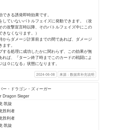
動できる誘発即時効果です。
をしていないバトルフェイズに発動できます。（攻
その攻撃宣言時以降、そのバトルフェイズ中にこの
できなくなります。）
時からダメージ計算前までの間であれば、ダメージ
きます。
プする処理に成功したかに関わらず、この効果が無
あれば、『ターン終了時までこのカードの戦闘によ
ジは０になる』状態になります。
2024-06-08
来源：数据库补充说明
バー・ドラゴン・ズィーガー
r Dragon Sieger
龙·凯旋
龙胜利者
龙胜利者
龙·凯旋