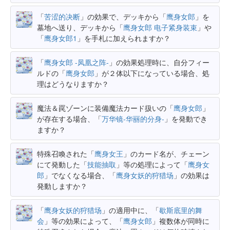
「
苦涩的决断
」の効果で、デッキから「
鹰身女郎
」を
墓地へ送り、デッキから「
鹰身女郎 电子紧身装束
」や
「
鹰身女郎1
」を手札に加えられますか？
「
鹰身女郎 -凤凰之阵-
」の効果処理時に、自分フィー
ルドの「
鹰身女郎
」が２体以下になっている場合、処
理はどうなりますか？
魔法＆罠ゾーンに装備魔法カード扱いの「
鹰身女郎
」
が存在する場合、「
万华镜-华丽的分身-
」を発動でき
ますか？
特殊召喚された「
鹰身女王
」のカード名が、チェーン
にて発動した「
技能抽取
」等の処理によって「
鹰身女
郎
」でなくなる場合、「
鹰身女妖的狩猎场
」の効果は
発動しますか？
「
鹰身女妖的狩猎场
」の適用中に、「
歇斯底里的舞
会
」等の効果によって、「
鹰身女郎
」複数体が同時に