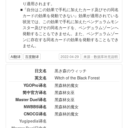
り適用されます。
『自分はこの効果で手札に加えたカード及びその同名
カードの効果を発動できない』効果が適用されている
状況では、この効果で手札に加えたペンデュラムモン
スター及びその同名カードを、ペンデュラムゾーンへ
発動することもできません。また、ペンデュラムゾー
ンに存在する同名カードの効果を発動することもでき
ません。
AI翻译
百度翻译
2022-04-29
来源：数据库补充说明
日文名
黒き森のウィッチ
英文名
Witch of the Black Forest
YGOPro译名
黑森林的魔女
简中官方译名
黑森林女巫
Master Duel译名
黑森林女巫
NWBBS译名
黑森林的魔女
CNOCG译名
黑森林的魔女
Yugipedia译名
Master Duel日文名