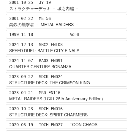
2001-10-25
JY-19
ストラクチャーデッキ － 城之内編 －
2001-02-22
ME-56
鋼鉄の襲撃者 － METAL RAIDERS －
Vol.6
1999-11-18
2024-12-13
SBC2-ENI08
SPEED DUEL: BATTLE CITY FINALS
2024-11-07
RA03-EN091
QUARTER CENTURY BONANZA
2023-09-22
SDCK-EN024
STRUCTURE DECK: THE CRIMSON KING
2023-04-21
MRD-EN116
METAL RAIDERS (LC01 25th Anniversary Edition)
2020-10-23
SDCH-EN016
STRUCTURE DECK: SPIRIT CHARMERS
TOON CHAOS
2020-06-19
TOCH-EN027