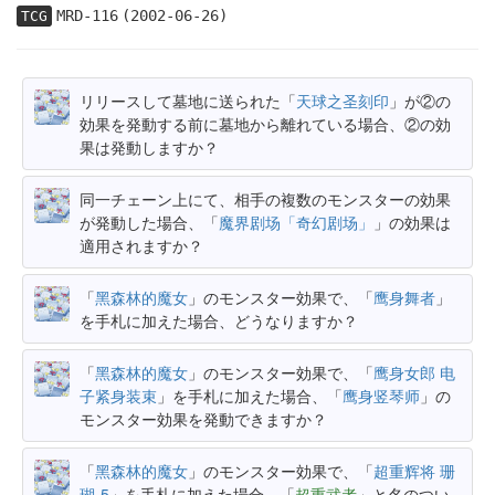
MRD-116
(2002-06-26)
TCG
リリースして墓地に送られた「
天球之圣刻印
」が②の
効果を発動する前に墓地から離れている場合、②の効
果は発動しますか？
同一チェーン上にて、相手の複数のモンスターの効果
が発動した場合、「
魔界剧场「奇幻剧场」
」の効果は
適用されますか？
「
黑森林的魔女
」のモンスター効果で、「
鹰身舞者
」
を手札に加えた場合、どうなりますか？
「
黑森林的魔女
」のモンスター効果で、「
鹰身女郎 电
子紧身装束
」を手札に加えた場合、「
鹰身竖琴师
」の
モンスター効果を発動できますか？
「
黑森林的魔女
」のモンスター効果で、「
超重辉将 珊
瑚-5
」を手札に加えた場合、「
超重武者
」と名のつい