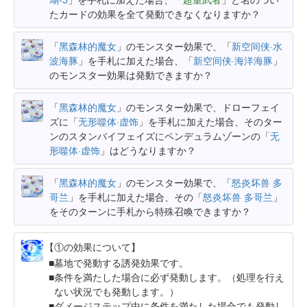
たカードの効果を全て発動できなくなりますか？
「
黑森林的魔女
」のモンスター効果で、「
新空间侠·水
波海豚
」を手札に加えた場合、「
新空间侠·海洋海豚
」
のモンスター効果は発動できますか？
「
黑森林的魔女
」のモンスター効果で、ドローフェイ
ズに「
无形噬体·虚饰
」を手札に加えた場合、そのター
ンのスタンバイフェイズにペンデュラムゾーンの「
无
形噬体·虚饰
」はどうなりますか？
「
黑森林的魔女
」のモンスター効果で、「
怒炎坏兽 多
哥兰
」を手札に加えた場合、その「
怒炎坏兽 多哥兰
」
をそのターンに手札から特殊召喚できますか？
【①の効果について】
墓地で発動する誘発効果です。
条件を満たした場合に必ず発動します。（処理を行え
ない状況でも発動します。）
ダメージステップ中に条件を満たした場合でも発動し