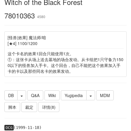
Witch of the Black Forest
78010363
4580
[怪兽|效果] 魔法师/暗
[★4] 1100/1200
这个卡名的效果1回合只能使用1次。
①：这张卡从场上送去墓地的场合发动。从卡组把1只守备力150
0以下的怪兽加入手卡。这个回合，自己不能把这个效果加入手
卡的卡以及那些同名卡的效果发动。
DB
Q&A
Wiki
Yugipedia
MDM
脚本
裁定
详情(8)
(1999-11-18)
OCG