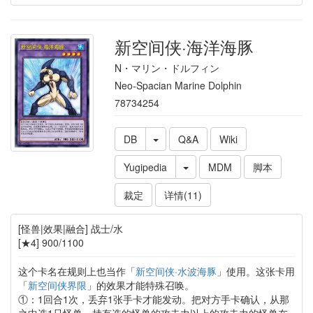
新空间侠·海洋海豚
N・マリン・ドルフィン
Neo-Spacian Marine Dolphin
78734254
DB
Q&A
Wiki
Yugipedia
MDM
脚本
裁定
详情(11)
[怪兽|效果|融合] 战士/水
[★4] 900/1100
这个卡名在规则上也当作「
新空间侠·水波海豚
」使用。这张卡用
「
新空间侠界限
」的效果才能特殊召唤。
①：1回合1次，丢弃1张手卡才能发动。把对方手卡确认，从那
之中选1只怪兽。持有选的怪兽的攻击力以上的攻击力的怪兽在