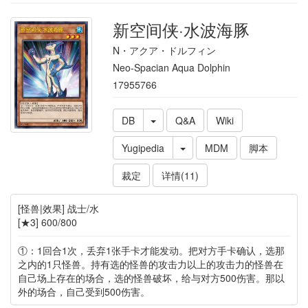
新空间侠·水波海豚
N・アクア・ドルフィン
Neo-Spacian Aqua Dolphin
17955766
DB
Q&A
Wiki
Yugipedia
MDM
脚本
裁定
详情(11)
[怪兽|效果] 战士/水
[★3] 600/800
①：1回合1次，丢弃1张手卡才能发动。把对方手卡确认，选那
之内的1只怪兽。持有选的怪兽的攻击力以上的攻击力的怪兽在
自己场上存在的场合，选的怪兽破坏，给与对方500伤害。那以
外的场合，自己受到500伤害。