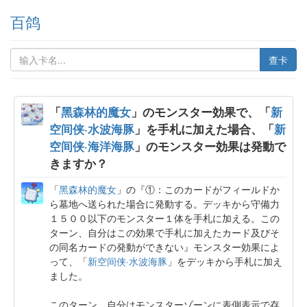
百鸽
查卡
「
黑森林的魔女
」のモンスター効果で、「
新
空间侠·水波海豚
」を手札に加えた場合、「
新
空间侠·海洋海豚
」のモンスター効果は発動で
きますか？
「
黑森林的魔女
」の『①：このカードがフィールドか
ら墓地へ送られた場合に発動する。デッキから守備力
１５００以下のモンスター１体を手札に加える。この
ターン、自分はこの効果で手札に加えたカード及びそ
の同名カードの発動ができない』モンスター効果によ
って、「
新空间侠·水波海豚
」をデッキから手札に加え
ました。
このターン、自分はモンスターゾーンに表側表示で存