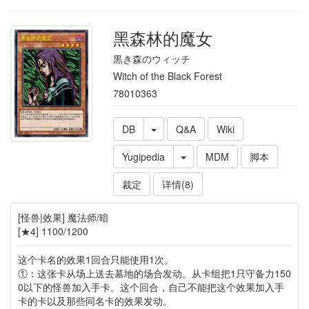
黑森林的魔女
黒き森のウィッチ
Witch of the Black Forest
78010363
DB
Q&A
Wiki
Yugipedia
MDM
脚本
裁定
详情(8)
[怪兽|效果] 魔法师/暗
[★4] 1100/1200
这个卡名的效果1回合只能使用1次。
①：这张卡从场上送去墓地的场合发动。从卡组把1只守备力150
0以下的怪兽加入手卡。这个回合，自己不能把这个效果加入手
卡的卡以及那些同名卡的效果发动。