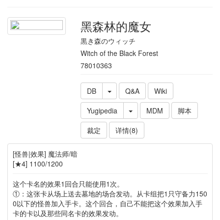
黑森林的魔女
黒き森のウィッチ
Witch of the Black Forest
78010363
DB
Q&A
Wiki
Yugipedia
MDM
脚本
裁定
详情(8)
[怪兽|效果] 魔法师/暗
[★4] 1100/1200
这个卡名的效果1回合只能使用1次。
①：这张卡从场上送去墓地的场合发动。从卡组把1只守备力150
0以下的怪兽加入手卡。这个回合，自己不能把这个效果加入手
卡的卡以及那些同名卡的效果发动。