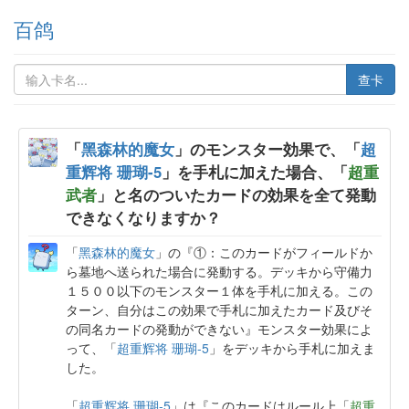
百鸽
查卡
「
黑森林的魔女
」のモンスター効果で、「
超
重辉将 珊瑚-5
」を手札に加えた場合、「
超重
武者
」と名のついたカードの効果を全て発動
できなくなりますか？
「
黑森林的魔女
」の『①：このカードがフィールドか
ら墓地へ送られた場合に発動する。デッキから守備力
１５００以下のモンスター１体を手札に加える。この
ターン、自分はこの効果で手札に加えたカード及びそ
の同名カードの発動ができない』モンスター効果によ
って、「
超重辉将 珊瑚-5
」をデッキから手札に加えま
した。
「
超重辉将 珊瑚-5
」は『このカードはルール上「
超重