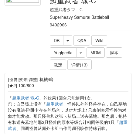
超重武者 魂-C
超重武者タマ－C
Superheavy Samurai Battleball
9402966
DB
Q&A
Wiki
Yugipedia
MDM
脚本
裁定
详情(13)
[怪兽|效果|调整] 机械/暗
[★2] 100/800
「
超重武者 魂-C
」的效果1回合只能使用1次。
①：自己场上没有「
超重武者
」怪兽以外的怪兽存在，自己墓地
没有魔法·陷阱卡存在的场合，以对方场上1只表侧表示怪兽为对
象才能发动。那只怪兽和这张卡从场上送去墓地。那之后，把持
有和送去墓地的那2只怪兽的原本等级合计相同等级的1只「
超重
武者
」同调怪兽从额外卡组当作同调召唤作特殊召唤。