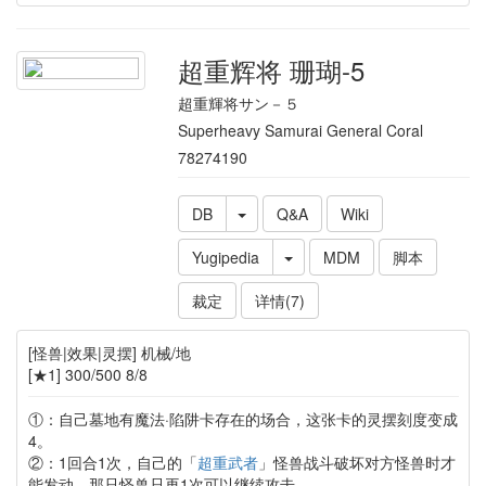
超重辉将 珊瑚-5
超重輝将サン－５
Superheavy Samurai General Coral
78274190
DB
Q&A
Wiki
Yugipedia
MDM
脚本
裁定
详情(7)
[怪兽|效果|灵摆] 机械/地
[★1] 300/500 8/8
①：自己墓地有魔法·陷阱卡存在的场合，这张卡的灵摆刻度变成
4。
②：1回合1次，自己的「
超重武者
」怪兽战斗破坏对方怪兽时才
能发动。那只怪兽只再1次可以继续攻击。