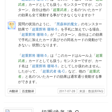
武者
」カードとしても扱う』モンスターですが、この
ターン、自分は他の「
超重武者
」と名のついたカード
の効果も全て発動する事ができなくなりますか？
質問の状況のように、「
黑森林的魔女
」のモンスター
効果で「
超重辉将 珊瑚-5
」を手札に加えている場合、
「
超重辉将 珊瑚-5
」が『このターン、自分はこの効果
で手札に加えたカード及びその同名カードの発動がで
きない』状態になります。
「
超重辉将 珊瑚-5
」は『このカードはルール上「
超重
武者
」カードとしても扱う』モンスターですが、カー
ド名は「
超重辉将 珊瑚-5
」としてしか扱われません。
したがって、「
超重武者 魂-C
」など、他の「
超重武
者
」と名のついたカードの効果は通常通り発動する事
ができます。
AI翻译
百度翻译
2017-07-28
来源：数据库FAQ