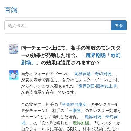
百鸽
查卡
同一チェーン上にて、相手の複数のモンスタ
ーの効果が発動した場合、「
魔界剧场「奇幻
剧场」
」の効果は適用されますか？
自分のフィールドゾーンに「
魔界剧场「奇幻剧场」
」
が表側表示で存在し、自分のモンスターゾーンに手札
からペンデュラム召喚された「
魔界剧团-圆熟女主演
」
が表側表示で存在しています。
この状況で、相手の「
黑森林的魔女
」のモンスター効
果がチェーン1、相手の「
三眼怪
」のモンスター効果が
チェーン2として発動した場合、「
魔界剧场「奇幻剧
场」
」の『②：P召喚した「
魔界剧团
」Pモンスターが
自分フィールドに存在する限り、相手が発動したモン