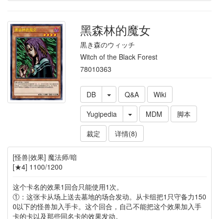
黑森林的魔女
黒き森のウィッチ
Witch of the Black Forest
78010363
DB
Q&A
Wiki
Yugipedia
MDM
脚本
裁定
详情(8)
[怪兽|效果] 魔法师/暗
[★4] 1100/1200
这个卡名的效果1回合只能使用1次。
①：这张卡从场上送去墓地的场合发动。从卡组把1只守备力150
0以下的怪兽加入手卡。这个回合，自己不能把这个效果加入手
卡的卡以及那些同名卡的效果发动。