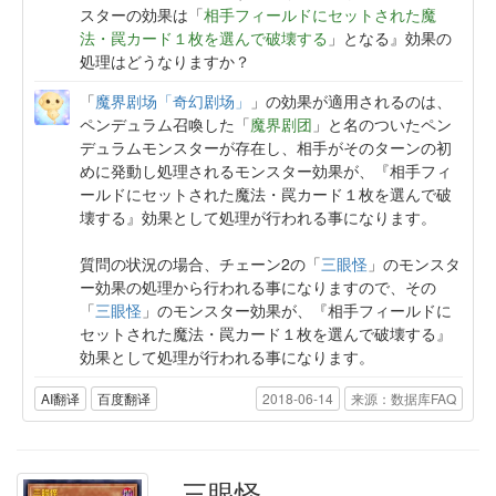
スターの効果は「
相手フィールドにセットされた魔
法・罠カード１枚を選んで破壊する
」となる』効果の
処理はどうなりますか？
「
魔界剧场「奇幻剧场」
」の効果が適用されるのは、
ペンデュラム召喚した「
魔界剧团
」と名のついたペン
デュラムモンスターが存在し、相手がそのターンの初
めに発動し処理されるモンスター効果が、『相手フィ
ールドにセットされた魔法・罠カード１枚を選んで破
壊する』効果として処理が行われる事になります。
質問の状況の場合、チェーン2の「
三眼怪
」のモンスタ
ー効果の処理から行われる事になりますので、その
「
三眼怪
」のモンスター効果が、『相手フィールドに
セットされた魔法・罠カード１枚を選んで破壊する』
効果として処理が行われる事になります。
AI翻译
百度翻译
2018-06-14
来源：数据库FAQ
三眼怪