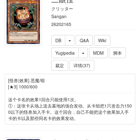
クリッター
Sangan
26202165
DB
Q&A
Wiki
Yugipedia
MDM
脚本
裁定
详情(37)
[怪兽|效果] 恶魔/暗
[★3] 1000/600
这个卡名的效果1回合只能使用1次。
①：这张卡从场上送去墓地的场合发动。从卡组把1只攻击力150
0以下的怪兽加入手卡。这个回合，自己不能把这个效果加入手
卡的卡以及那些同名卡的效果发动。