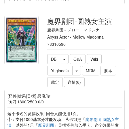
魔界剧团-圆熟女主演
魔界劇団－メロー・マドンナ
Abyss Actor - Mellow Madonna
78310590
DB
Q&A
Wiki
Yugipedia
MDM
脚本
裁定
详情(6)
[怪兽|效果|灵摆] 恶魔/暗
[★7] 1800/2500 0/0
这个卡名的灵摆效果1回合只能使用1次。
①：支付1000基本分才能发动。从卡组把「
魔界剧团-圆熟女主
演
」以外的1只「
魔界剧团
」灵摆怪兽加入手卡。这个效果的发