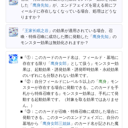
した「
鹰身先知
」が、エンドフェイズを迎える前にフ
ィールドに存在しなくなっている場合、処理はどうな
りますか？
「
王家长眠之谷
」の効果が適用されている場合、召
喚・特殊召喚に成功した際に発動した「
鹰身先知
」の
モンスター効果は無効化されますか？
『①：このカードのカード名は、フィールド・墓地に
存在する限り「
鹰身女郎
」として扱う』モンスター効
果は、起動効果・誘発効果・誘発即時効果・永続効果
のいずれにも分類されない効果です。
『②：自分フィールドにレベル５以上の「
鹰身
」モン
スターが存在する場合に発動できる。このカードを手
札から特殊召喚する』モンスター効果は、手札にて発
動する起動効果です。（対象を取る効果ではありませ
ん。）
『③：このカードが召喚・特殊召喚に成功した場合に
発動できる。このターンのエンドフェイズに、自分の
墓地から「
鹰身女郎三姐妹
」のカード名が記された魔