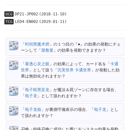
DP21-JP002
(2018-11-10)
OCG
LED4-EN002
(2019-01-11)
TCG
「
时间黑魔术师
」の１つ目の『●』の効果の発動にチェ
ーンして「
屋敷童
」の効果を発動できますか？
「
看透心灵之眼
」の効果によって、カード名を「
卡通
世界
」として扱う「
完美世界 卡通世界
」が発動した効
果は無効化されますか？
「
电子暗黑亚龙
」が魔法＆罠ゾーンに存在する場合、
「
电子龙
」として扱われますか？
「
电子龙核
」が裏側守備表示の場合、「
电子龙
」とし
て扱われますか？
召喚・特殊召喚に成功した際にモンスター効果を発動