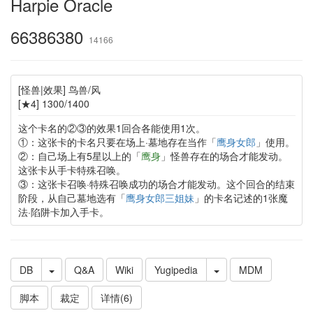
Harpie Oracle
66386380
14166
[怪兽|效果] 鸟兽/风
[★4] 1300/1400
这个卡名的②③的效果1回合各能使用1次。
①：这张卡的卡名只要在场上·墓地存在当作「
鹰身女郎
」使用。
②：自己场上有5星以上的「
鹰身
」怪兽存在的场合才能发动。
这张卡从手卡特殊召唤。
③：这张卡召唤·特殊召唤成功的场合才能发动。这个回合的结束
阶段，从自己墓地选有「
鹰身女郎三姐妹
」的卡名记述的1张魔
法·陷阱卡加入手卡。
DB
Q&A
Wiki
Yugipedia
MDM
脚本
裁定
详情(6)