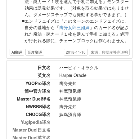
法・罠カード１枚を選んで手札に加える』モンスター
効果は誘発効果です。（対象を取る効果ではありませ
ん。ダメージステップでも発動する事ができます。）
エンドフェイズに『このターンのエンドフェイズに、
自分の墓地から「
鹰身女郎三姐妹
」のカード名が記さ
れた魔法・罠カード１枚を選んで手札に加える』処理
が行われる際に、チェーンブロックは作られません。
AI翻译
百度翻译
2018-11-10
来源：数据库补充说明
日文名
ハーピィ・オラクル
英文名
Harpie Oracle
YGOPro译名
鹰身先知
简中官方译名
神鹰预见师
Master Duel译名
神鹰预见师
NWBBS译名
鹰身先知
CNOCG译名
妖鸟预言师
Yugipedia译名
Master Duel日文名
Master Duel英文名