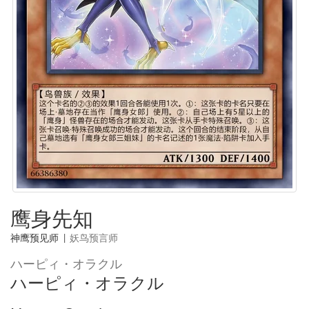
鹰身先知
神鹰预见师
|
妖鸟预言师
ハーピィ・オラクル
ハーピィ・オラクル