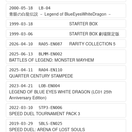
2000-05-18
LB-04
青眼の白龍伝説 － Legend of BlueEyesWhiteDragon －
STARTER BOX
1999-03-18
STARTER BOX 劇場限定版
1999-03-06
RARITY COLLECTION 5
2026-04-10
RA05-EN087
2025-06-13
BLMM-EN002
BATTLES OF LEGEND: MONSTER MAYHEM
2025-04-11
RA04-EN110
QUARTER CENTURY STAMPEDE
2023-04-21
LOB-EN004
LEGEND OF BLUE EYES WHITE DRAGON (LC01 25th
Anniversary Edition)
2022-03-10
STP3-EN006
SPEED DUEL TOURNAMENT PACK 3
2019-03-29
SBLS-EN025
SPEED DUEL: ARENA OF LOST SOULS