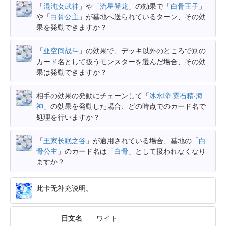
「
混沌女武神
」や「
流星登龙
」の効果で「
白骨王子
」
や「
白骨公主
」が墓地へ送られているターン、その効
果を発動できますか？
「
亚空间战斗
」の効果で、デッキ以外のところで別の
カード名として扱うモンスターを選んだ場合、その効
果は発動できますか？
相手の効果の発動にチェーンして「
冰水啼 霓石精·海
神
」の効果を発動した場合、どの時点でのカード名で
処理を行いますか？
「
王家长眠之谷
」が適用されている場合、墓地の「
白
骨公主
」のカード名は「
白骨
」として扱われなくなり
ますか？
此卡无补充说明。
日文名
ワイト