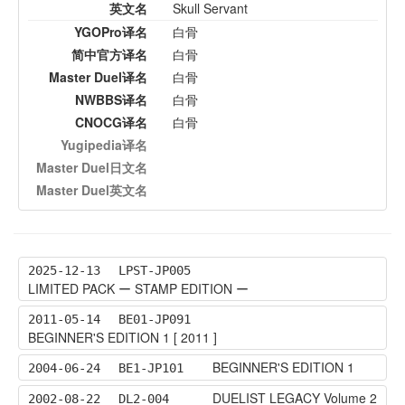
英文名
Skull Servant
YGOPro译名
白骨
简中官方译名
白骨
Master Duel译名
白骨
NWBBS译名
白骨
CNOCG译名
白骨
Yugipedia译名
Master Duel日文名
Master Duel英文名
2025-12-13
LPST-JP005
LIMITED PACK ー STAMP EDITION ー
2011-05-14
BE01-JP091
BEGINNER'S EDITION 1 [ 2011 ]
BEGINNER'S EDITION 1
2004-06-24
BE1-JP101
DUELIST LEGACY Volume 2
2002-08-22
DL2-004