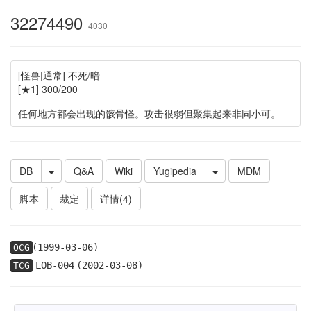
32274490
4030
[怪兽|通常] 不死/暗
[★1] 300/200
任何地方都会出现的骸骨怪。攻击很弱但聚集起来非同小可。
DB
Q&A
Wiki
Yugipedia
MDM
脚本
裁定
详情(4)
(1999-03-06)
OCG
LOB-004
(2002-03-08)
TCG