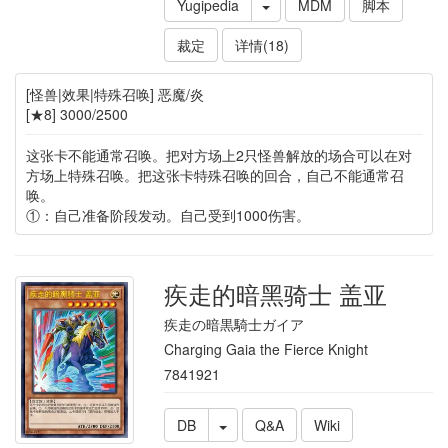
Yugipedia
MDM
脚本
裁定
详情(18)
[怪兽|效果|特殊召唤] 恶魔/炎
[★8] 3000/2500
这张卡不能通常召唤。把对方场上2只怪兽解放的场合可以在对
方场上特殊召唤。把这张卡特殊召唤的回合，自己不能通常召
唤。
①：自己准备阶段发动。自己受到1000伤害。
疾走的暗黑骑士 盖亚
疾走の暗黒騎士ガイア
Charging Gaia the Fierce Knight
7841921
DB
Q&A
Wiki