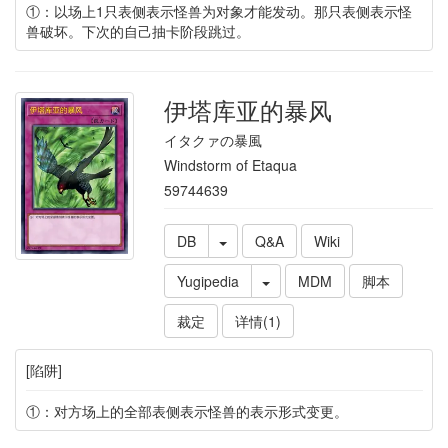
①：以场上1只表侧表示怪兽为对象才能发动。那只表侧表示怪
兽破坏。下次的自己抽卡阶段跳过。
伊塔库亚的暴风
イタクァの暴風
Windstorm of Etaqua
59744639
DB
Q&A
Wiki
Yugipedia
MDM
脚本
裁定
详情(1)
[陷阱]
①：对方场上的全部表侧表示怪兽的表示形式变更。