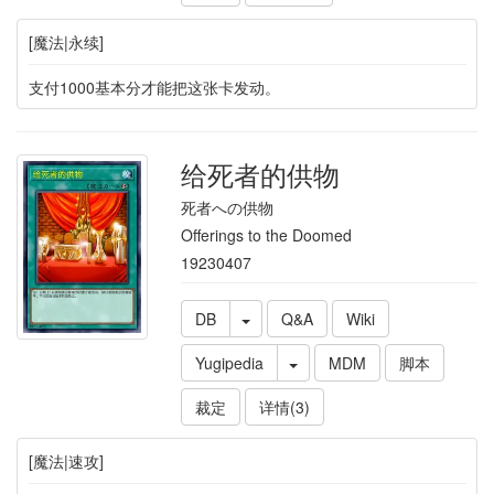
[魔法|永续]
支付1000基本分才能把这张卡发动。
给死者的供物
死者への供物
Offerings to the Doomed
19230407
DB
Q&A
Wiki
Yugipedia
MDM
脚本
裁定
详情(3)
[魔法|速攻]