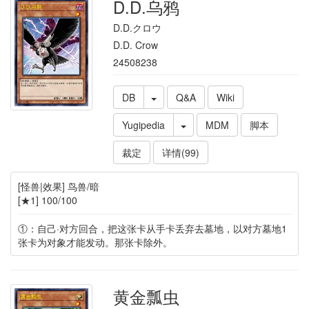
D.D.乌鸦
D.D.クロウ
D.D. Crow
24508238
DB
Q&A
Wiki
Yugipedia
MDM
脚本
裁定
详情(99)
[怪兽|效果] 鸟兽/暗
[★1] 100/100
①：自己·对方回合，把这张卡从手卡丢弃去墓地，以对方墓地1
张卡为对象才能发动。那张卡除外。
黄金瓢虫