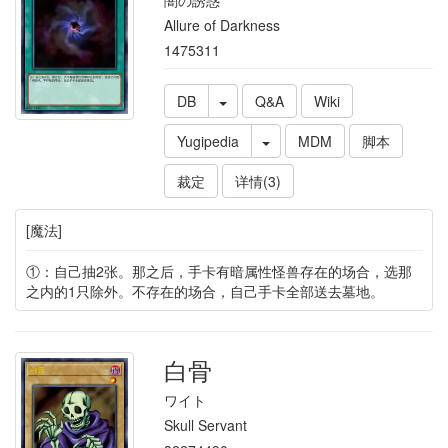
闇の誘惑
Allure of Darkness
1475311
DB
Q&A
Wiki
Yugipedia
MDM
脚本
裁定
详情(3)
[魔法]
①：自己抽2张。那之后，手卡有暗属性怪兽存在的场合，选那
之内的1只除外。不存在的场合，自己手卡全部送去墓地。
白骨
ワイト
Skull Servant