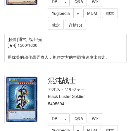
DB
Q&A
Wiki
Yugipedia
MDM
脚本
裁定
详情(5)
[怪兽|通常] 战士/光
[★4] 1500/1600
用优美的动作愚弄敌人，抓住对方的空隙快速发出攻击。
混沌战士
カオス・ソルジャー
Black Luster Soldier
5405694
DB
Q&A
Wiki
Yugipedia
MDM
脚本