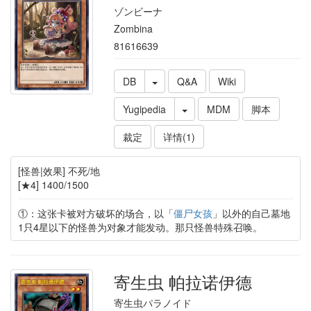
ゾンビーナ
Zombina
81616639
DB
Q&A
Wiki
Yugipedia
MDM
脚本
裁定
详情(1)
[怪兽|效果] 不死/地
[★4] 1400/1500
①：这张卡被对方破坏的场合，以「
僵尸女孩
」以外的自己墓地
1只4星以下的怪兽为对象才能发动。那只怪兽特殊召唤。
寄生虫 帕拉诺伊德
寄生虫パラノイド