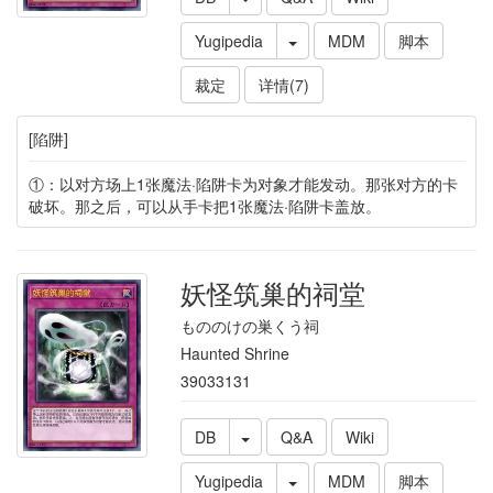
Yugipedia
MDM
脚本
裁定
详情(7)
[陷阱]
①：以对方场上1张魔法·陷阱卡为对象才能发动。那张对方的卡
破坏。那之后，可以从手卡把1张魔法·陷阱卡盖放。
妖怪筑巢的祠堂
もののけの巣くう祠
Haunted Shrine
39033131
DB
Q&A
Wiki
Yugipedia
MDM
脚本