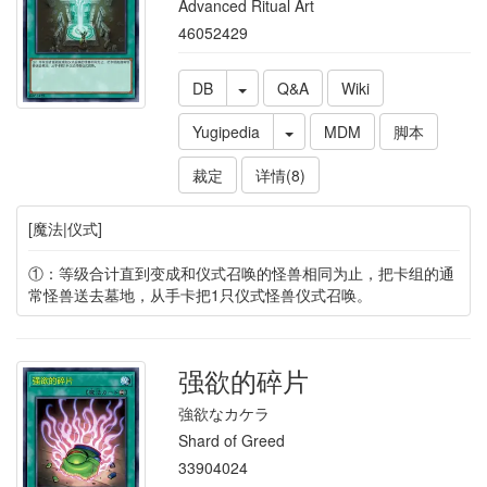
Advanced Ritual Art
46052429
DB
Q&A
Wiki
Yugipedia
MDM
脚本
裁定
详情(8)
[魔法|仪式]
①：等级合计直到变成和仪式召唤的怪兽相同为止，把卡组的通
常怪兽送去墓地，从手卡把1只仪式怪兽仪式召唤。
强欲的碎片
強欲なカケラ
Shard of Greed
33904024