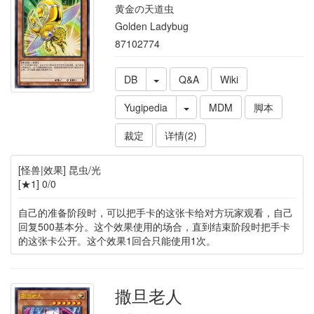
黄金の天道虫
Golden Ladybug
87102774
DB
Q&A
Wiki
Yugipedia
MDM
脚本
裁定
详情(2)
[怪兽|效果] 昆虫/光
[★1] 0/0
自己的准备阶段时，可以把手卡的这张卡给对方玩家观看，自己
回复500基本分。这个效果使用的场合，直到结束阶段时把手卡
的这张卡公开。这个效果1回合只能使用1次。
撒旦老人