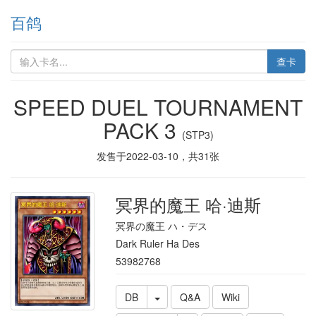
百鸽
查卡
SPEED DUEL TOURNAMENT
PACK 3
(STP3)
发售于
2022-03-10
，共
31
张
冥界的魔王 哈·迪斯
冥界の魔王 ハ・デス
Dark Ruler Ha Des
53982768
DB
Q&A
Wiki