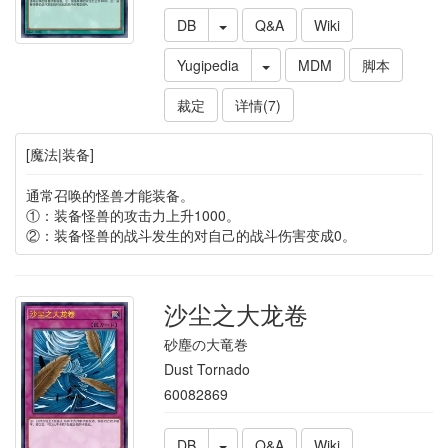
DB
Q&A
Wiki
Yugipedia
MDM
脚本
裁定
详情(7)
[魔法|装备]
通常召唤的怪兽才能装备。
①：装备怪兽的攻击力上升1000。
②：装备怪兽的战斗发生的对自己的战斗伤害变成0。
沙尘之大龙卷
砂塵の大竜巻
Dust Tornado
60082869
DB
Q&A
Wiki