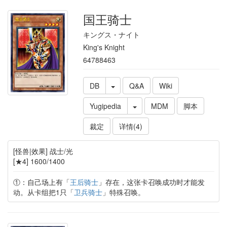
国王骑士
キングス・ナイト
King's Knight
64788463
DB
Q&A
Wiki
Yugipedia
MDM
脚本
裁定
详情(4)
[怪兽|效果] 战士/光
[★4] 1600/1400
①：自己场上有「
王后骑士
」存在，这张卡召唤成功时才能发
动。从卡组把1只「
卫兵骑士
」特殊召唤。