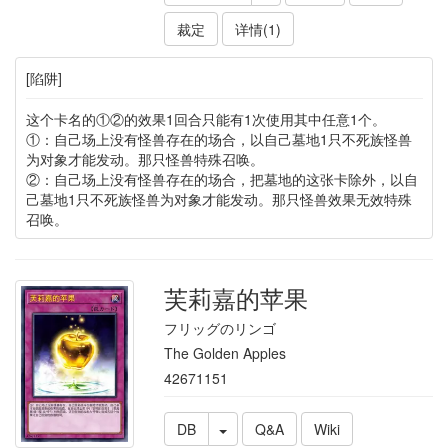
裁定
详情(1)
[陷阱]
这个卡名的①②的效果1回合只能有1次使用其中任意1个。
①：自己场上没有怪兽存在的场合，以自己墓地1只不死族怪兽
为对象才能发动。那只怪兽特殊召唤。
②：自己场上没有怪兽存在的场合，把墓地的这张卡除外，以自
己墓地1只不死族怪兽为对象才能发动。那只怪兽效果无效特殊
召唤。
芙莉嘉的苹果
フリッグのリンゴ
The Golden Apples
42671151
DB
Q&A
Wiki