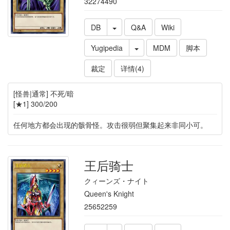
32274490
DB
Q&A
Wiki
Yugipedia
MDM
脚本
裁定
详情(4)
[怪兽|通常] 不死/暗
[★1] 300/200
任何地方都会出现的骸骨怪。攻击很弱但聚集起来非同小可。
王后骑士
クィーンズ・ナイト
Queen's Knight
25652259