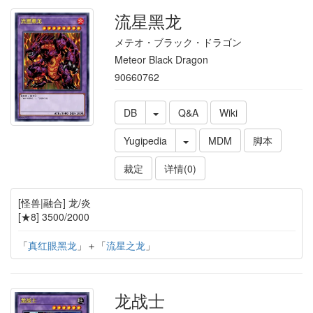
流星黑龙
メテオ・ブラック・ドラゴン
Meteor Black Dragon
90660762
DB
Q&A
Wiki
Yugipedia
MDM
脚本
裁定
详情(0)
[怪兽|融合] 龙/炎
[★8] 3500/2000
「
真红眼黑龙
」＋「
流星之龙
」
龙战士