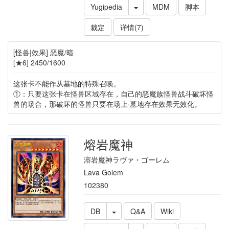
Yugipedia
MDM
脚本
裁定
详情(7)
[怪兽|效果] 恶魔/暗
[★6] 2450/1600
这张卡不能作从墓地的特殊召唤。
①：只要这张卡在怪兽区域存在，自己的恶魔族怪兽战斗破坏怪
兽的场合，那破坏的怪兽只要在场上·墓地存在效果无效化。
熔岩魔神
溶岩魔神ラヴァ・ゴーレム
Lava Golem
102380
DB
Q&A
Wiki