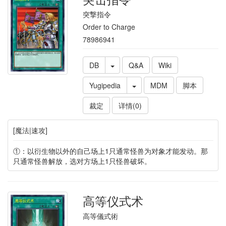
突撃指令
Order to Charge
78986941
DB
Q&A
Wiki
Yugipedia
MDM
脚本
裁定
详情(0)
[魔法|速攻]
①：以衍生物以外的自己场上1只通常怪兽为对象才能发动。那
只通常怪兽解放，选对方场上1只怪兽破坏。
高等仪式术
高等儀式術