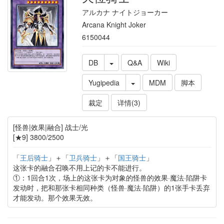
アルカナ ナイトジョーカー
Arcana Knight Joker
6150044
DB
Q&A
Wiki
Yugipedia
MDM
脚本
裁定
详情(3)
[怪兽|效果|融合] 战士/光
[★9] 3800/2500
「
王后骑士
」＋「
卫兵骑士
」＋「
国王骑士
」
这张卡的融合召唤不用上记的卡不能进行。
①：1回合1次，场上的这张卡为对象的怪兽的效果·魔法·陷阱卡
发动时，把和那张卡相同种类（怪兽·魔法·陷阱）的1张手卡丢弃
才能发动。那个效果无效。