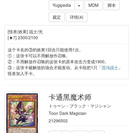
Yugipedia
MDM
脚本
裁定
详情(4)
[怪兽|效果] 战士/光
[★7] 2300/2100
这个卡名的③的效果1回合只能使用1次。
①：这张卡可以不用解放作召唤。
②：不用解放作召唤的这张卡的原本攻击力变成1900。
③：这张卡被解放的场合才能发动。从卡组把1只「
混沌战士
」
怪兽加入手卡。
卡通黑魔术师
トゥーン・ブラック・マジシャン
Toon Dark Magician
21296502