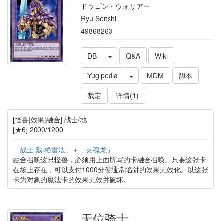
ドラゴン・ウォリアー
Ryu Senshi
49868263
DB
Q&A
Wiki
Yugipedia
MDM
脚本
裁定
详情(1)
[怪兽|效果|融合] 战士/地
[★6] 2000/1200
「
战士 戴·格雷法
」＋「
灵魂龙
」
融合召唤这只怪兽，必须用上面所写的卡融合召唤。只要这张卡
在场上存在，可以支付1000分使通常陷阱的效果无效化。以这张
卡为对象的魔法卡的效果无效并破坏。
天位骑士