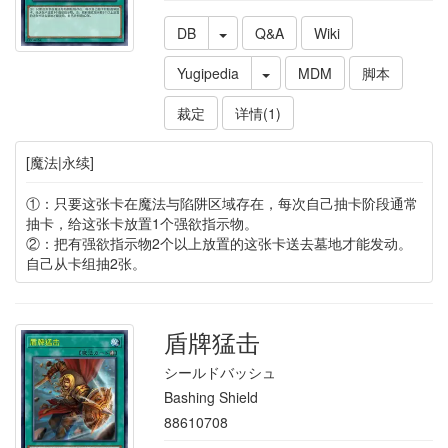
DB
Q&A
Wiki
Yugipedia
MDM
脚本
裁定
详情(1)
[魔法|永续]
①：只要这张卡在魔法与陷阱区域存在，每次自己抽卡阶段通常
抽卡，给这张卡放置1个强欲指示物。
②：把有强欲指示物2个以上放置的这张卡送去墓地才能发动。
自己从卡组抽2张。
盾牌猛击
シールドバッシュ
Bashing Shield
88610708