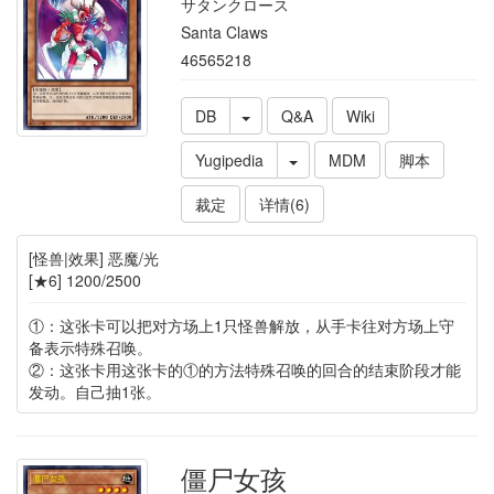
サタンクロース
Santa Claws
46565218
DB
Q&A
Wiki
Yugipedia
MDM
脚本
裁定
详情(6)
[怪兽|效果] 恶魔/光
[★6] 1200/2500
①：这张卡可以把对方场上1只怪兽解放，从手卡往对方场上守
备表示特殊召唤。
②：这张卡用这张卡的①的方法特殊召唤的回合的结束阶段才能
发动。自己抽1张。
僵尸女孩