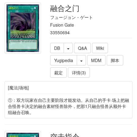
融合之门
フュージョン・ゲート
Fusion Gate
33550694
DB
Q&A
Wiki
Yugipedia
MDM
脚本
裁定
详情(3)
[魔法|场地]
①：双方玩家在自己主要阶段才能发动。从自己的手卡·场上把融
合怪兽卡决定的融合素材怪兽除外，把那1只融合怪兽从额外卡
组融合召唤。
突击指令