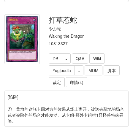
打草惹蛇
やぶ蛇
Waking the Dragon
10813327
DB
Q&A
Wiki
Yugipedia
MDM
脚本
裁定
详情(4)
[陷阱]
①：盖放的这张卡因对方的效果从场上离开，被送去墓地的场合
或者被除外的场合才能发动。从卡组·额外卡组把1只怪兽特殊召
唤。