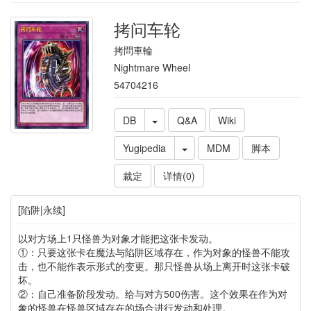
拷问车轮
拷問車輪
Nightmare Wheel
54704216
DB
Q&A
Wiki
Yugipedia
MDM
脚本
裁定
详情(0)
[陷阱|永续]
以对方场上1只怪兽为对象才能把这张卡发动。
①：只要这张卡在魔法与陷阱区域存在，作为对象的怪兽不能攻
击，也不能作表示形式的变更。那只怪兽从场上离开时这张卡破
坏。
②：自己准备阶段发动。给与对方500伤害。这个效果在作为对
象的怪兽在怪兽区域存在的场合进行发动和处理。