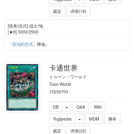
裁定
详情(18)
[怪兽|仪式] 战士/地
[★8] 3000/2500
「
混沌的仪式
」降临。
卡通世界
トゥーン・ワールド
Toon World
15259703
DB
Q&A
Wiki
Yugipedia
MDM
脚本
裁定
详情(22)