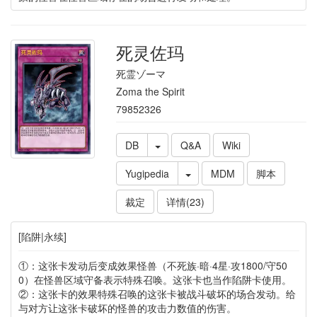
死灵佐玛
死霊ゾーマ
Zoma the Spirit
79852326
DB
Q&A
Wiki
Yugipedia
MDM
脚本
裁定
详情(23)
[陷阱|永续]
①：这张卡发动后变成效果怪兽（不死族·暗·4星·攻1800/守50
0）在怪兽区域守备表示特殊召唤。这张卡也当作陷阱卡使用。
②：这张卡的效果特殊召唤的这张卡被战斗破坏的场合发动。给
与对方让这张卡破坏的怪兽的攻击力数值的伤害。