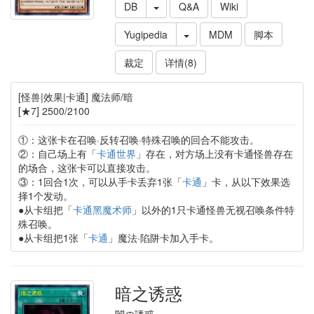
DB
Q&A
Wiki
Yugipedia
MDM
脚本
裁定
详情(8)
[怪兽|效果|卡通] 魔法师/暗
[★7] 2500/2100
①：这张卡在召唤·反转召唤·特殊召唤的回合不能攻击。
②：自己场上有「
卡通世界
」存在，对方场上没有卡通怪兽存在
的场合，这张卡可以直接攻击。
③：1回合1次，可以从手卡丢弃1张「
卡通
」卡，从以下效果选
择1个发动。
●从卡组把「
卡通黑魔术师
」以外的1只卡通怪兽无视召唤条件特
殊召唤。
●从卡组把1张「
卡通
」魔法·陷阱卡加入手卡。
暗之诱惑