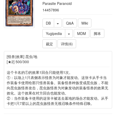
Parasite Paranoid
14457896
DB
Q&A
Wiki
Yugipedia
MDM
脚本
裁定
详情(6)
[怪兽|效果] 昆虫/地
[★2] 500/300
这个卡名的①的效果1回合只能使用1次。
①：以场上1只表侧表示怪兽为对象才能发动。这张卡从手卡当
作装备卡使用给那只怪兽装备。装备怪兽种族变成昆虫族，不能
向昆虫族怪兽攻击，昆虫族怪兽为对象发动的装备怪兽的效果无
效化。这个效果在对方回合也能发动。
②：当作装备卡使用的这张卡被送去墓地的场合才能发动。从手
卡把1只7星以上的昆虫族怪兽无视召唤条件特殊召唤。