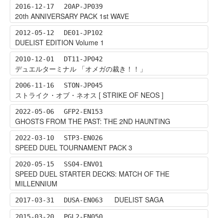
2016-12-17
20AP-JP039
20th ANNIVERSARY PACK 1st WAVE
2012-05-12
DE01-JP102
DUELIST EDITION Volume 1
2010-12-01
DT11-JP042
デュエルターミナル 「オメガの裁き！！」
2006-11-16
STON-JP045
ストライク・オブ・ネオス [ STRIKE OF NEOS ]
2022-05-06
GFP2-EN153
GHOSTS FROM THE PAST: THE 2ND HAUNTING
2022-03-10
STP3-EN026
SPEED DUEL TOURNAMENT PACK 3
2020-05-15
SS04-ENV01
SPEED DUEL STARTER DECKS: MATCH OF THE
MILLENNIUM
DUELIST SAGA
2017-03-31
DUSA-EN063
2015-03-20
PGL2-EN050