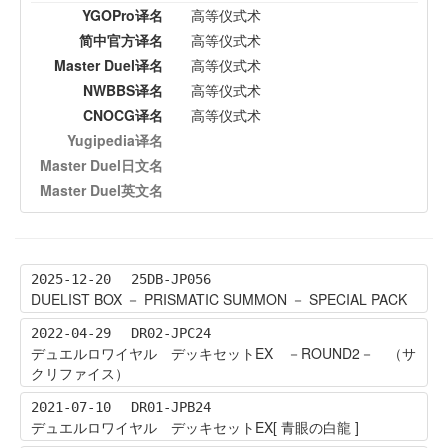
YGOPro译名
高等仪式术
简中官方译名
高等仪式术
Master Duel译名
高等仪式术
NWBBS译名
高等仪式术
CNOCG译名
高等仪式术
Yugipedia译名
Master Duel日文名
Master Duel英文名
2025-12-20
25DB-JP056
DUELIST BOX － PRISMATIC SUMMON － SPECIAL PACK
2022-04-29
DR02-JPC24
デュエルロワイヤル デッキセットEX －ROUND2－ （サ
クリファイス）
2021-07-10
DR01-JPB24
デュエルロワイヤル デッキセットEX[ 青眼の白龍 ]