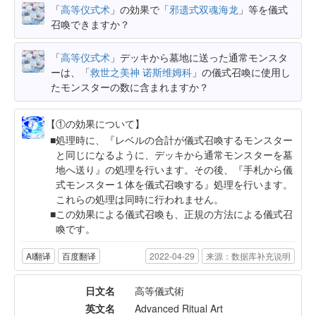
「
高等仪式术
」の効果で「
邪遗式双魂海龙
」等を儀式
召喚できますか？
「
高等仪式术
」デッキから墓地に送った通常モンスタ
ーは、「
救世之美神 诺斯维姆科
」の儀式召喚に使用し
たモンスターの数に含まれますか？
【①の効果について】
処理時に、『レベルの合計が儀式召喚するモンスター
と同じになるように、デッキから通常モンスターを墓
地へ送り』の処理を行います。その後、『手札から儀
式モンスター１体を儀式召喚する』処理を行います。
これらの処理は同時に行われません。
この効果による儀式召喚も、正規の方法による儀式召
喚です。
AI翻译
百度翻译
2022-04-29
来源：数据库补充说明
日文名
高等儀式術
英文名
Advanced Ritual Art