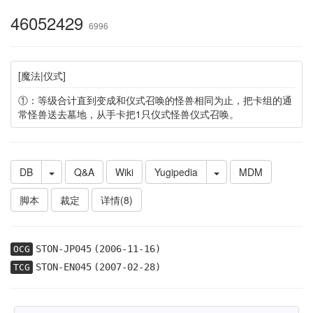
46052429
6996
[魔法|仪式]
①：等级合计直到变成和仪式召唤的怪兽相同为止，把卡组的通
常怪兽送去墓地，从手卡把1只仪式怪兽仪式召唤。
DB
Q&A
Wiki
Yugipedia
MDM
脚本
裁定
详情(8)
STON-JP045
(2006-11-16)
OCG
STON-EN045
(2007-02-28)
TCG