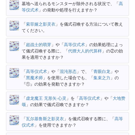
墓地へ送られるモンスターが除外される状況で、「
高
等仪式术
」の発動や処理を行えますか？
「
索菲娅之影灵衣
」を儀式召喚する方法について教え
てください。
「
超战士的萌芽
」や「
高等仪式术
」の効果処理によっ
て儀式召喚する際に、「
代狸大人的代算样
」の②の効
果を適用できますか？
「
高等仪式术
」や「
混沌形态
」で、「
青眼白龙
」や
「
黑魔术师
」を使用した場合でも、「
集束之力
」の
『①』の効果を発動できますか？
「
虚龙魔王 无形矢·心灵
」を「
高等仪式术
」や「
大地赞
颂
」の効果で儀式召喚できますか？
「
瓦尔基鲁斯之影灵衣
」を儀式召喚する際に、「
高等
仪式术
」を使用できますか？