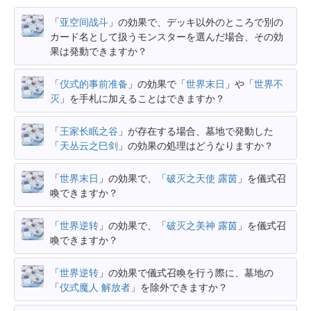
「
亚空间战斗
」の効果で、デッキ以外のところで別の
カード名として扱うモンスターを選んだ場合、その効
果は発動できますか？
「
仪式的事前准备
」の効果で「
世界末日
」や「
世界不
灭
」を手札に加えることはできますか？
「
王家长眠之谷
」が存在する場合、墓地で発動した
「
天丛云之巳剑
」の効果の処理はどうなりますか？
「
世界末日
」の効果で、「
破灭之天使 露茵
」を儀式召
喚できますか？
「
世界逆转
」の効果で、「
破灭之美神 露茵
」を儀式召
喚できますか？
「
世界逆转
」の効果で儀式召喚を行う際に、墓地の
「
仪式魔人 解放者
」を除外できますか？