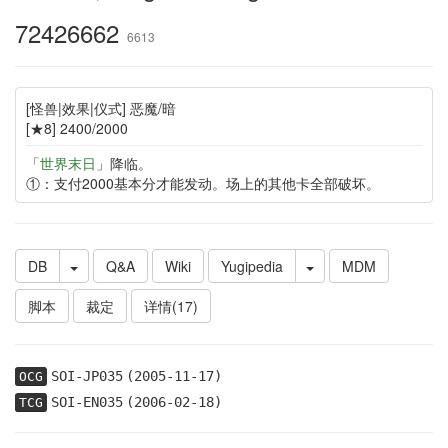
72426662
6613
[怪兽|效果|仪式] 恶魔/暗
[★8] 2400/2000
「
世界末日
」降临。
①：支付2000基本分才能发动。场上的其他卡全部破坏。
DB
Q&A
Wiki
Yugipedia
MDM
脚本
裁定
详情(17)
SOI-JP035
(2005-11-17)
OCG
SOI-EN035
(2006-02-18)
TCG