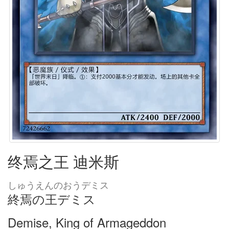
终焉之王 迪米斯
しゅうえんのおうデミス
終焉の王デミス
Demise, King of Armageddon