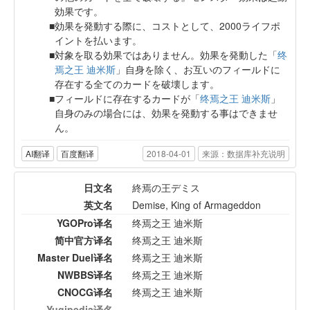
効果です。
効果を発動する際に、コストとして、2000ライフポ
イントを払います。
対象を取る効果ではありません。効果を発動した「
终
焉之王 迪米斯
」自身を除く、お互いのフィールドに
存在する全てのカードを破壊します。
フィールドに存在するカードが「
终焉之王 迪米斯
」
自身のみの場合には、効果を発動する事はできませ
ん。
AI翻译
百度翻译
2018-04-01
来源：数据库补充说明
日文名
終焉の王デミス
英文名
Demise, King of Armageddon
YGOPro译名
终焉之王 迪米斯
简中官方译名
终焉之王 迪米斯
Master Duel译名
终焉之王 迪米斯
NWBBS译名
终焉之王 迪米斯
CNOCG译名
终焉之王 迪米斯
Yugipedia译名