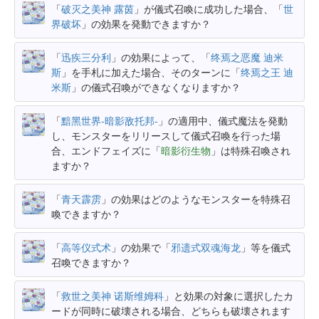
「
破灭之美神 露茵
」が儀式召喚に成功した場合、「
世
界破坏
」の効果を発動できますか？
「
迅疾三分利
」の効果によって、「
终焉之恶魔 迪米
斯
」を手札に加えた場合、そのターンに「
终焉之王 迪
米斯
」の儀式召喚ができなくなりますか？
「
黯黑世界-暗影敌托邦-
」の適用中、儀式魔法を発動
し、モンスターをリリースして儀式召喚を行った場
合、エンドフェイズに「
暗影衍生物
」は特殊召喚され
ますか？
「
青天霹雳
」の効果はどのようなモンスターを特殊召
喚できますか？
「
高等仪式术
」の効果で「
邪遗式双魂海龙
」等を儀式
召喚できますか？
「
救世之美神 诺斯维姆科
」と効果の対象に選択したカ
ードが同時に破壊される場合、どちらも破壊されます