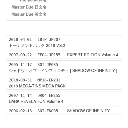
Master Duel日文名
Master Duel英文名
2018-04-01
18TP-JP207
トーナメントパック 2018 Vol.2
EXPERT EDITION Volume 4
2007-09-22
EE04-JP155
2005-11-17
SOI-JP035
シャドウ・オブ・インフィニティ [ SHADOW OF INFINITY ]
2018-08-31
MP18-EN232
2018 MEGA-TINS MEGA PACK
2007-11-14
DR04-EN155
DARK REVELATION Volume 4
SHADOW OF INFINITY
2006-02-18
SOI-EN035