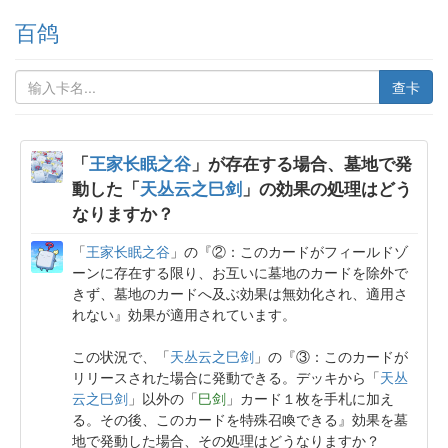
百鸽
查卡
「
王家长眠之谷
」が存在する場合、墓地で発
動した「
天丛云之巳剑
」の効果の処理はどう
なりますか？
「
王家长眠之谷
」の『②：このカードがフィールドゾ
ーンに存在する限り、お互いに墓地のカードを除外で
きず、墓地のカードへ及ぶ効果は無効化され、適用さ
れない』効果が適用されています。
この状況で、「
天丛云之巳剑
」の『③：このカードが
リリースされた場合に発動できる。デッキから「
天丛
云之巳剑
」以外の「
巳剑
」カード１枚を手札に加え
る。その後、このカードを特殊召喚できる』効果を墓
地で発動した場合、その処理はどうなりますか？