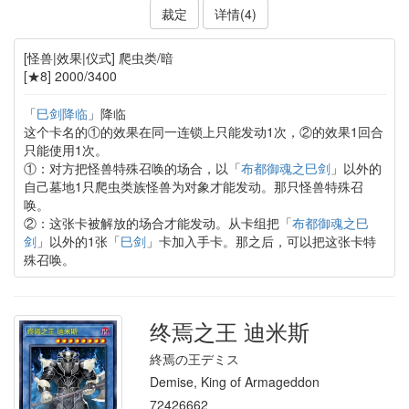
裁定
详情(4)
[怪兽|效果|仪式] 爬虫类/暗
[★8] 2000/3400
「
巳剑降临
」降临
这个卡名的①的效果在同一连锁上只能发动1次，②的效果1回合
只能使用1次。
①：对方把怪兽特殊召唤的场合，以「
布都御魂之巳剑
」以外的
自己墓地1只爬虫类族怪兽为对象才能发动。那只怪兽特殊召
唤。
②：这张卡被解放的场合才能发动。从卡组把「
布都御魂之巳
剑
」以外的1张「
巳剑
」卡加入手卡。那之后，可以把这张卡特
殊召唤。
终焉之王 迪米斯
終焉の王デミス
Demise, King of Armageddon
72426662