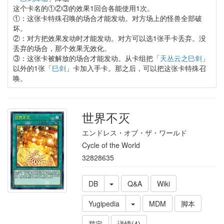
这个卡名的①②③的效果1回合各能使用1次。
①：这张卡特殊召唤的场合才能发动。对方场上的怪兽全部破
坏。
②：对方把效果发动时才能发动。对方可以选1张手卡丢弃。没
丢弃的场合，那个效果无效化。
③：这张卡被解放的场合才能发动。从卡组把「
天丛云之巳剑
」
以外的1张「
巳剑
」卡加入手卡。那之后，可以把这张卡特殊召
唤。
世界不灭
エンドレス・オブ・ザ・ワールド
Cycle of the World
32828635
DB
Q&A
Wiki
Yugipedia
MDM
脚本
裁定
详情(4)