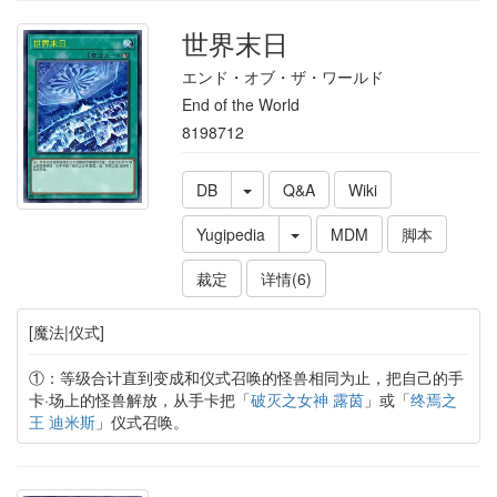
世界末日
エンド・オブ・ザ・ワールド
End of the World
8198712
DB
Q&A
Wiki
Yugipedia
MDM
脚本
裁定
详情(6)
[魔法|仪式]
①：等级合计直到变成和仪式召唤的怪兽相同为止，把自己的手
卡·场上的怪兽解放，从手卡把「
破灭之女神 露茵
」或「
终焉之
王 迪米斯
」仪式召唤。