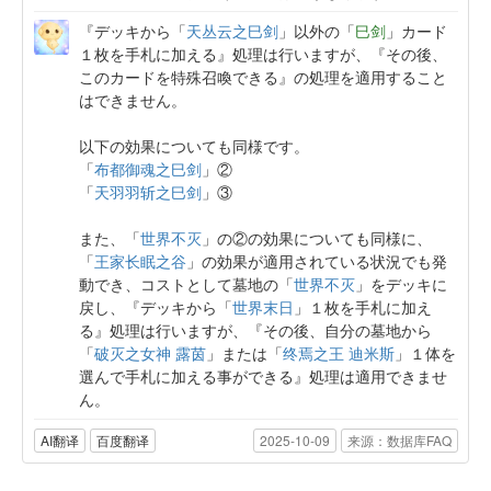
『デッキから「
天丛云之巳剑
」以外の「
巳剑
」カード
１枚を手札に加える』処理は行いますが、『その後、
このカードを特殊召喚できる』の処理を適用すること
はできません。
以下の効果についても同様です。
「
布都御魂之巳剑
」②
「
天羽羽斩之巳剑
」③
また、「
世界不灭
」の②の効果についても同様に、
「
王家长眠之谷
」の効果が適用されている状況でも発
動でき、コストとして墓地の「
世界不灭
」をデッキに
戻し、『デッキから「
世界末日
」１枚を手札に加え
る』処理は行いますが、『その後、自分の墓地から
「
破灭之女神 露茵
」または「
终焉之王 迪米斯
」１体を
選んで手札に加える事ができる』処理は適用できませ
ん。
AI翻译
百度翻译
2025-10-09
来源：数据库FAQ