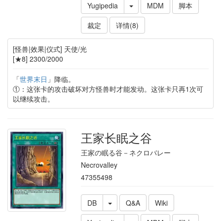
Yugipedia
MDM
脚本
裁定
详情(8)
[怪兽|效果|仪式] 天使/光
[★8] 2300/2000
「
世界末日
」降临。
①：这张卡的攻击破坏对方怪兽时才能发动。这张卡只再1次可
以继续攻击。
王家长眠之谷
王家の眠る谷－ネクロバレー
Necrovalley
47355498
DB
Q&A
Wiki