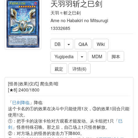
天羽羽斩之巳剑
天羽々斬之巳剣
Ame no Habakiri no Mitsurugi
13332685
DB
Q&A
Wiki
Yugipedia
MDM
脚本
裁定
详情(6)
[怪兽|效果|仪式] 爬虫类/暗
[★8] 2400/1800
「
巳剑降临
」降临
这个卡名的①的效果在决斗中只能使用1次，③的效果1回合只能
使用1次。
①：把手卡的这张卡给对方观看才能发动。从卡组把1只「
巳
剑
」怪兽特殊召唤。那之后，自己场上1只怪兽解放。
②：对方场上的怪兽的攻击力下降800。