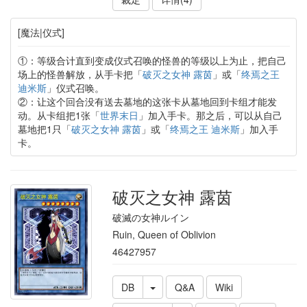
[魔法|仪式]
①：等级合计直到变成仪式召唤的怪兽的等级以上为止，把自己
场上的怪兽解放，从手卡把「
破灭之女神 露茵
」或「
终焉之王
迪米斯
」仪式召唤。
②：让这个回合没有送去墓地的这张卡从墓地回到卡组才能发
动。从卡组把1张「
世界末日
」加入手卡。那之后，可以从自己
墓地把1只「
破灭之女神 露茵
」或「
终焉之王 迪米斯
」加入手
卡。
破灭之女神 露茵
破滅の女神ルイン
Ruin, Queen of Oblivion
46427957
DB
Q&A
Wiki