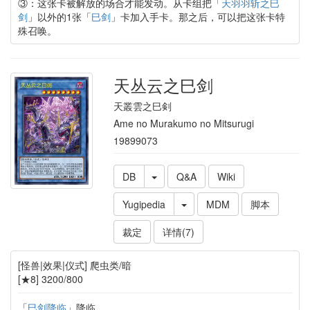
③：这张卡被解放的场合才能发动。从卡组把「
天羽羽斩之巳
剑
」以外的1张「
巳剑
」卡加入手卡。那之后，可以把这张卡特
殊召唤。
天丛云之巳剑
天叢雲之巳剣
Ame no Murakumo no Mitsurugi
19899073
DB
Q&A
Wiki
Yugipedia
MDM
脚本
裁定
详情(7)
[怪兽|效果|仪式] 爬虫类/暗
[★8] 3200/800
「
巳剑降临
」降临