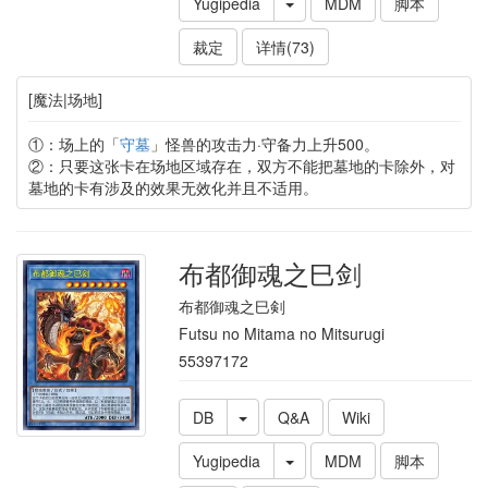
Yugipedia
MDM
脚本
裁定
详情(73)
[魔法|场地]
①：场上的「
守墓
」怪兽的攻击力·守备力上升500。
②：只要这张卡在场地区域存在，双方不能把墓地的卡除外，对
墓地的卡有涉及的效果无效化并且不适用。
布都御魂之巳剑
布都御魂之巳剣
Futsu no Mitama no Mitsurugi
55397172
DB
Q&A
Wiki
Yugipedia
MDM
脚本