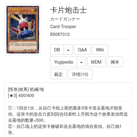
卡片炮击士
カードガンナー
Card Trooper
85087012
DB
Q&A
Wiki
Yugipedia
MDM
脚本
裁定
详情(10)
[怪兽|效果] 机械/地
[★3] 400/400
①：1回合1次，从自己卡组上面把最多3张卡送去墓地才能发
动。这张卡的攻击力直到回合结束时上升因为这个效果发动而送
去墓地的数量×500。
②：自己场上的这张卡被破坏送去墓地的场合发动。自己抽1
张。