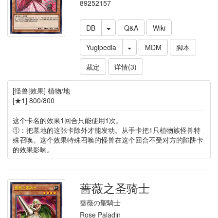
89252157
DB
Q&A
Wiki
Yugipedia
MDM
脚本
裁定
详情(3)
[怪兽|效果] 植物/地
[★1] 800/800
这个卡名的效果1回合只能使用1次。
①：把墓地的这张卡除外才能发动。从手卡把1只植物族怪兽特
殊召唤。这个效果特殊召唤的怪兽在这个回合不受对方的陷阱卡
的效果影响。
蔷薇之圣骑士
薔薇の聖騎士
Rose Paladin