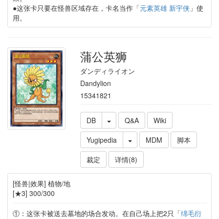
●这张卡只要在怪兽区域存在，卡名当作「
元素英雄 新宇侠
」使
用。
蒲公英狮
ダンディライオン
Dandylion
15341821
DB
Q&A
Wiki
Yugipedia
MDM
脚本
裁定
详情(8)
[怪兽|效果] 植物/地
[★3] 300/300
①：这张卡被送去墓地的场合发动。在自己场上把2只「
绵毛衍