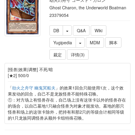
劫火の舟守 ゴースト・カロン
Ghost Charon, the Underworld Boatman
23379054
DB
Q&A
Wiki
Yugipedia
MDM
脚本
裁定
详情(3)
[怪兽|效果|调整] 不死/暗
[★2] 500/0
「
劫火之舟守 幽鬼冥船夫
」的效果1回合只能使用1次，这个效
果发动的回合，自己不是龙族怪兽不能特殊召唤。
①：对方场上有怪兽存在，自己场上没有这张卡以外的怪兽存在
的场合，以自己墓地1只融合怪兽为对象才能发动。墓地的那只
怪兽和场上的这张卡除外，把持有和那2只的等级合计相同等级
的1只龙族同调怪兽从额外卡组特殊召唤。