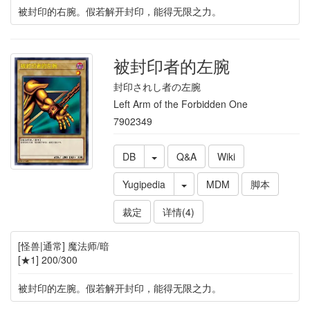
被封印的右腕。假若解开封印，能得无限之力。
被封印者的左腕
封印されし者の左腕
Left Arm of the Forbidden One
7902349
DB
Q&A
Wiki
Yugipedia
MDM
脚本
裁定
详情(4)
[怪兽|通常] 魔法师/暗
[★1] 200/300
被封印的左腕。假若解开封印，能得无限之力。