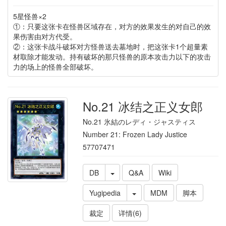
5星怪兽×2
①：只要这张卡在怪兽区域存在，对方的效果发生的对自己的效
果伤害由对方代受。
②：这张卡战斗破坏对方怪兽送去墓地时，把这张卡1个超量素
材取除才能发动。持有破坏的那只怪兽的原本攻击力以下的攻击
力的场上的怪兽全部破坏。
No.21 冰结之正义女郎
No.21 氷結のレディ・ジャスティス
Number 21: Frozen Lady Justice
57707471
DB
Q&A
Wiki
Yugipedia
MDM
脚本
裁定
详情(6)