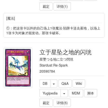
裁定
详情(1)
[魔法]
①：把这张卡以外的自己场上1张魔法·陷阱卡送去墓地，以场上
1张卡为对象才能发动。那张卡破坏。
立于星坠之地的闪珖
星墜つる地に立つ閃珖
Stardust Re-Spark
20590784
DB
Q&A
Wiki
Yugipedia
MDM
脚本
裁定
详情(5)