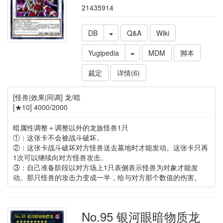
21435914
DB
Q&A
Wiki
Yugipedia
MDM
脚本
裁定
详情(6)
[怪兽|效果|同调] 龙/暗
[★10] 4000/2000
暗属性调整＋调整以外的龙族怪兽1只
①：这张卡不会被战斗破坏。
②：这张卡战斗破坏对方怪兽送去墓地时才能发动。这张卡只再
1次可以继续向对方怪兽攻击。
③：自己准备阶段以对方场上1只表侧表示怪兽为对象才能发
动。那只怪兽的攻击力变成一半，给与对方那个数值的伤害。
No.95 银河眼暗物质龙