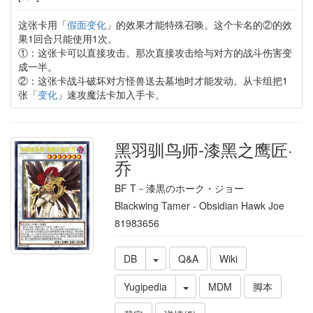
这张卡用「
假面变化
」的效果才能特殊召唤。这个卡名的②的效
果1回合只能使用1次。
①：这张卡可以直接攻击。那次直接攻击给与对方的战斗伤害变
成一半。
②：这张卡战斗破坏对方怪兽送去墓地时才能发动。从卡组把1
张「
变化
」速攻魔法卡加入手卡。
黑羽驯鸟师-漆黑之鹰匠·
乔
BF T－漆黒のホーク・ジョー
Blackwing Tamer - Obsidian Hawk Joe
81983656
DB
Q&A
Wiki
Yugipedia
MDM
脚本