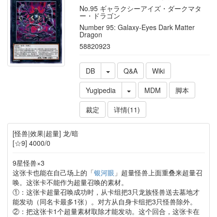
No.95 ギャラクシーアイズ・ダークマタ
ー・ドラゴン
Number 95: Galaxy-Eyes Dark Matter
Dragon
58820923
DB
Q&A
Wiki
Yugipedia
MDM
脚本
裁定
详情(11)
[怪兽|效果|超量] 龙/暗
[☆9] 4000/0
9星怪兽×3
这张卡也能在自己场上的「
银河眼
」超量怪兽上面重叠来超量召
唤。这张卡不能作为超量召唤的素材。
①：这张卡超量召唤成功时，从卡组把3只龙族怪兽送去墓地才
能发动（同名卡最多1张）。对方从自身卡组把3只怪兽除外。
②：把这张卡1个超量素材取除才能发动。这个回合，这张卡在