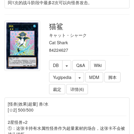
同1次的战斗阶段中最多2次可以向怪兽攻击。
猫鲨
キャット・シャーク
Cat Shark
84224627
DB
Q&A
Wiki
Yugipedia
MDM
脚本
裁定
详情(6)
[怪兽|效果|超量] 兽/水
[☆2] 500/500
2星怪兽×2
①：这张卡持有水属性怪兽作为超量素材的场合，这张卡不会被
战斗破坏。