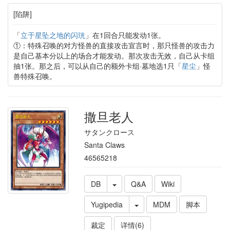
[陷阱]
「
立于星坠之地的闪珖
」在1回合只能发动1张。
①：特殊召唤的对方怪兽的直接攻击宣言时，那只怪兽的攻击力
是自己基本分以上的场合才能发动。那次攻击无效，自己从卡组
抽1张。那之后，可以从自己的额外卡组·墓地选1只「
星尘
」怪
兽特殊召唤。
撒旦老人
サタンクロース
Santa Claws
46565218
DB
Q&A
Wiki
Yugipedia
MDM
脚本
裁定
详情(6)