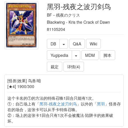
黑羽-残夜之波刃剑鸟
BF－残夜のクリス
Blackwing - Kris the Crack of Dawn
81105204
DB
Q&A
Wiki
Yugipedia
MDM
脚本
裁定
详情(4)
[怪兽|效果] 鸟兽/暗
[★4] 1900/300
这个卡名的①的方法的特殊召唤1回合只能有1次。
①：自己场上有「
黑羽-残夜之波刃剑鸟
」以外的「
黑羽
」怪兽存
在的场合，这张卡可以从手卡特殊召唤。
②：场上的这张卡1回合只有1次不会被魔法·陷阱卡的效果破
坏。