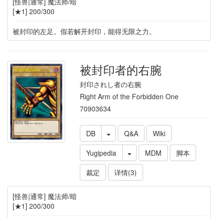
[怪兽|通常] 魔法师/暗
[★1] 200/300
被封印的左足。假若解开封印，能得无限之力。
被封印者的右腕
封印されし者の右腕
Right Arm of the Forbidden One
70903634
DB
Q&A
Wiki
Yugipedia
MDM
脚本
裁定
详情(3)
[怪兽|通常] 魔法师/暗
[★1] 200/300