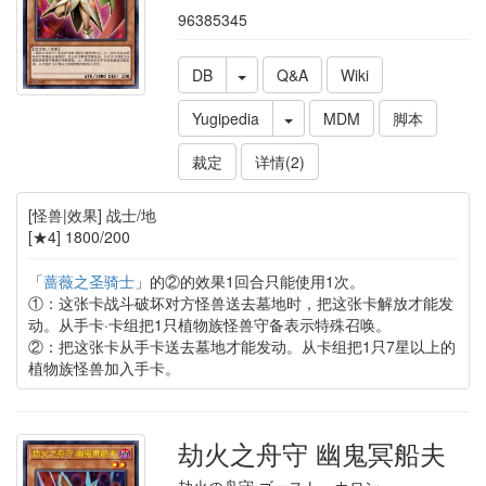
96385345
DB
Q&A
Wiki
Yugipedia
MDM
脚本
裁定
详情(2)
[怪兽|效果] 战士/地
[★4] 1800/200
「
蔷薇之圣骑士
」的②的效果1回合只能使用1次。
①：这张卡战斗破坏对方怪兽送去墓地时，把这张卡解放才能发
动。从手卡·卡组把1只植物族怪兽守备表示特殊召唤。
②：把这张卡从手卡送去墓地才能发动。从卡组把1只7星以上的
植物族怪兽加入手卡。
劫火之舟守 幽鬼冥船夫