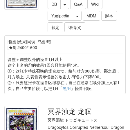
DB
Q&A
Wiki
Yugipedia
MDM
脚本
裁定
详情(4)
[怪兽|效果|同调] 鸟兽/暗
[★6] 2400/1600
调整＋调整以外的怪兽1只以上
这个卡名的①的效果1回合只能使用1次。
①：这张卡特殊召唤的场合发动。给与对方800伤害。那之后，
对方场上1只表侧表示怪兽的攻击力·守备力下降800。
②：只要这张卡在怪兽区域存在，自己在通常召唤外加上只有1
次，自己主要阶段可以把1只「
黑羽
」怪兽召唤。
冥界浊龙 龙叹
冥界濁龍 ドラゴキュートス
Dragocytos Corrupted Nethersoul Dragon