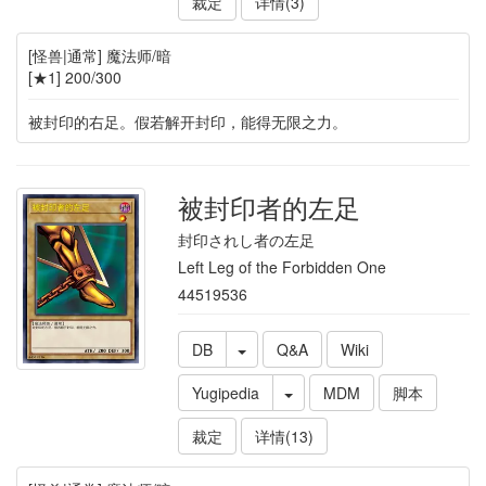
裁定
详情(3)
[怪兽|通常] 魔法师/暗
[★1] 200/300
被封印的右足。假若解开封印，能得无限之力。
被封印者的左足
封印されし者の左足
Left Leg of the Forbidden One
44519536
DB
Q&A
Wiki
Yugipedia
MDM
脚本
裁定
详情(13)