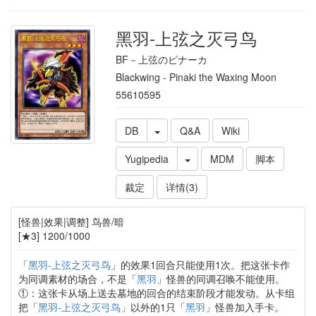
黑羽-上弦之灭弓鸟
BF－上弦のピナーカ
Blackwing - Pinaki the Waxing Moon
55610595
DB
Q&A
Wiki
Yugipedia
MDM
脚本
裁定
详情(3)
[怪兽|效果|调整] 鸟兽/暗
[★3] 1200/1000
「
黑羽-上弦之灭弓鸟
」的效果1回合只能使用1次。把这张卡作
为同调素材的场合，不是「
黑羽
」怪兽的同调召唤不能使用。
①：这张卡从场上送去墓地的回合的结束阶段才能发动。从卡组
把「
黑羽-上弦之灭弓鸟
」以外的1只「
黑羽
」怪兽加入手卡。