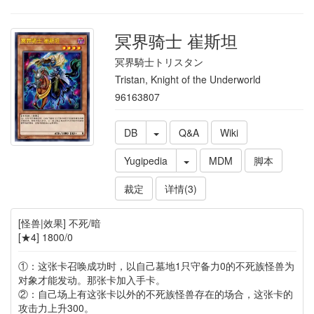
冥界骑士 崔斯坦
冥界騎士トリスタン
Tristan, Knight of the Underworld
96163807
DB
Q&A
Wiki
Yugipedia
MDM
脚本
裁定
详情(3)
[怪兽|效果] 不死/暗
[★4] 1800/0
①：这张卡召唤成功时，以自己墓地1只守备力0的不死族怪兽为
对象才能发动。那张卡加入手卡。
②：自己场上有这张卡以外的不死族怪兽存在的场合，这张卡的
攻击力上升300。