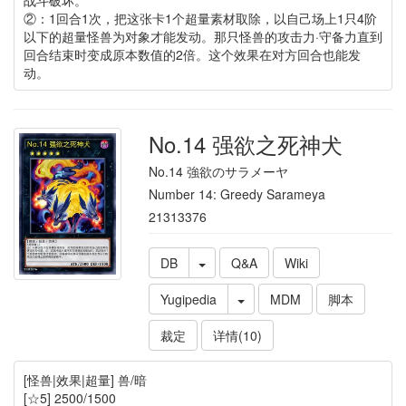
②：1回合1次，把这张卡1个超量素材取除，以自己场上1只4阶
以下的超量怪兽为对象才能发动。那只怪兽的攻击力·守备力直到
回合结束时变成原本数值的2倍。这个效果在对方回合也能发
动。
No.14 强欲之死神犬
No.14 強欲のサラメーヤ
Number 14: Greedy Sarameya
21313376
DB
Q&A
Wiki
Yugipedia
MDM
脚本
裁定
详情(10)
[怪兽|效果|超量] 兽/暗
[☆5] 2500/1500