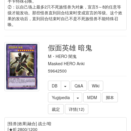
手卡特殊召唤。
②：以自己场上最多2只不死族怪兽为对象，宣言5～8的任意等
级才能发动。那些怪兽直到回合结束时变成宣言的等级。这个效
果的发动后，直到回合结束时自己不是不死族怪兽不能特殊召
唤。
假面英雄 暗鬼
M・HERO 闇鬼
Masked HERO Anki
59642500
DB
Q&A
Wiki
Yugipedia
MDM
脚本
裁定
详情(12)
[怪兽|效果|融合] 战士/暗
[★8] 2800/1200