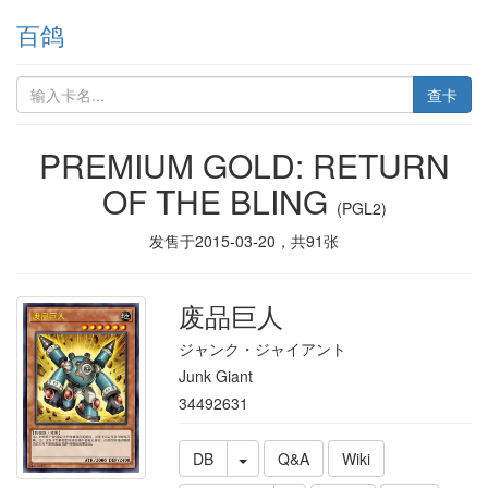
百鸽
查卡
PREMIUM GOLD: RETURN
OF THE BLING
(PGL2)
发售于
2015-03-20
，共
91
张
废品巨人
ジャンク・ジャイアント
Junk Giant
34492631
DB
Q&A
Wiki