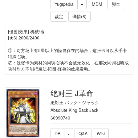
Yugipedia
MDM
脚本
裁定
详情(6)
[怪兽|效果] 机械/地
[★6] 2000/2400
①：对方场上有5星以上的怪兽存在的场合，这张卡可以从手卡
特殊召唤。
②：这张卡为素材的同调召唤不会被无效化，在那次同调召唤成
功时对方不能把魔法·陷阱·怪兽的效果发动。
绝对王 J革命
絶対王 バック・ジャック
Absolute King Back Jack
60990740
DB
Q&A
Wiki