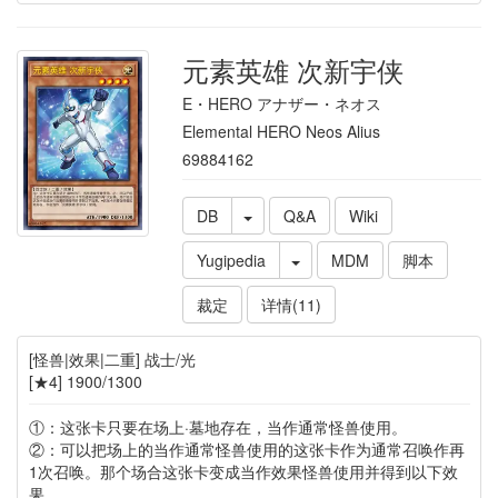
元素英雄 次新宇侠
E・HERO アナザー・ネオス
Elemental HERO Neos Alius
69884162
DB
Q&A
Wiki
Yugipedia
MDM
脚本
裁定
详情(11)
[怪兽|效果|二重] 战士/光
[★4] 1900/1300
①：这张卡只要在场上·墓地存在，当作通常怪兽使用。
②：可以把场上的当作通常怪兽使用的这张卡作为通常召唤作再
1次召唤。那个场合这张卡变成当作效果怪兽使用并得到以下效
果。