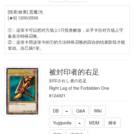
[怪兽|效果] 恶魔/光
[★6] 1200/2500
①：这张卡可以把对方场上1只怪兽解放，从手卡往对方场上守
备表示特殊召唤。
②：这张卡用这张卡的①的方法特殊召唤的回合的结束阶段才能
发动。自己抽1张。
被封印者的右足
封印されし者の右足
Right Leg of the Forbidden One
8124921
DB
Q&A
Wiki
Yugipedia
MDM
脚本