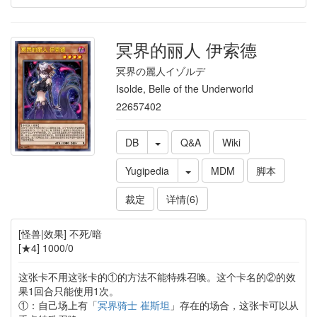
冥界的丽人 伊索德
冥界の麗人イゾルデ
Isolde, Belle of the Underworld
22657402
DB
Q&A
Wiki
Yugipedia
MDM
脚本
裁定
详情(6)
[怪兽|效果] 不死/暗
[★4] 1000/0
这张卡不用这张卡的①的方法不能特殊召唤。这个卡名的②的效
果1回合只能使用1次。
①：自己场上有「
冥界骑士 崔斯坦
」存在的场合，这张卡可以从