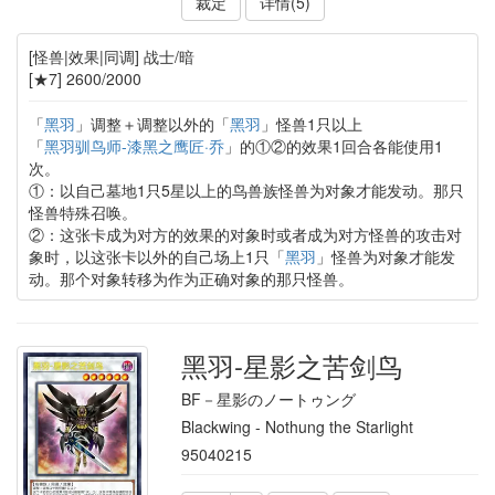
裁定
详情(5)
[怪兽|效果|同调] 战士/暗
[★7] 2600/2000
「
黑羽
」调整＋调整以外的「
黑羽
」怪兽1只以上
「
黑羽驯鸟师-漆黑之鹰匠·乔
」的①②的效果1回合各能使用1
次。
①：以自己墓地1只5星以上的鸟兽族怪兽为对象才能发动。那只
怪兽特殊召唤。
②：这张卡成为对方的效果的对象时或者成为对方怪兽的攻击对
象时，以这张卡以外的自己场上1只「
黑羽
」怪兽为对象才能发
动。那个对象转移为作为正确对象的那只怪兽。
黑羽-星影之苦剑鸟
BF－星影のノートゥング
Blackwing - Nothung the Starlight
95040215