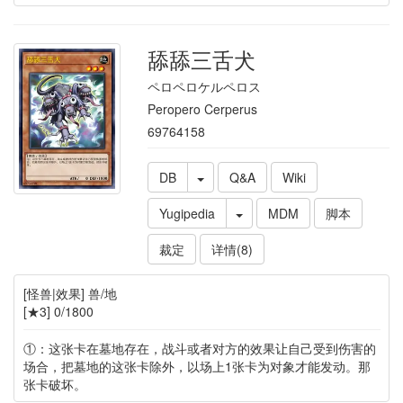
舔舔三舌犬
ペロペロケルペロス
Peropero Cerperus
69764158
DB
Q&A
Wiki
Yugipedia
MDM
脚本
裁定
详情(8)
[怪兽|效果] 兽/地
[★3] 0/1800
①：这张卡在墓地存在，战斗或者对方的效果让自己受到伤害的
场合，把墓地的这张卡除外，以场上1张卡为对象才能发动。那
张卡破坏。