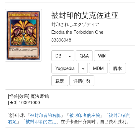
被封印的艾克佐迪亚
封印されしエクゾディア
Exodia the Forbidden One
33396948
DB
Q&A
Wiki
Yugipedia
MDM
脚本
裁定
详情(15)
[怪兽|效果] 魔法师/暗
[★3] 1000/1000
这张卡和「
被封印者的右腕
」「
被封印者的左腕
」「
被封印者的
右足
」「
被封印者的左足
」在手卡全部齐集时，自己决斗胜利。