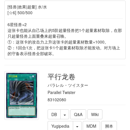
[怪兽|效果|超量] 水/水
[☆6] 500/500
6星怪兽×2
这张卡也能从自己场上的5阶超量怪兽把1个超量素材取除，在那
只超量怪兽上面重叠来超量召唤。
①：这张卡的攻击力上升这张卡的超量素材数量×1000。
②：1回合1次，把这张卡1个超量素材取除才能发动。对方场上
的守备表示怪兽全部破坏。
平行龙卷
パラレル・ツイスター
Parallel Twister
83102080
DB
Q&A
Wiki
Yugipedia
MDM
脚本