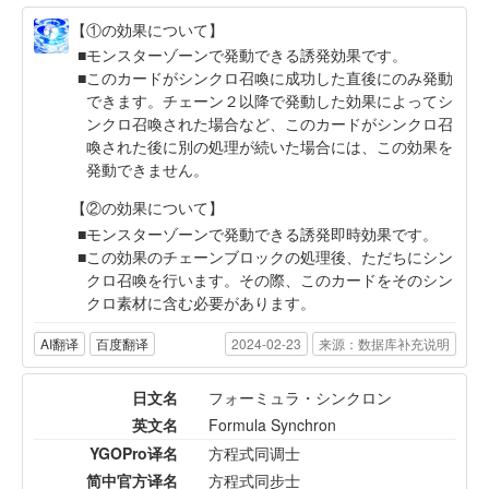
【①の効果について】
モンスターゾーンで発動できる誘発効果です。
このカードがシンクロ召喚に成功した直後にのみ発動
できます。チェーン２以降で発動した効果によってシ
ンクロ召喚された場合など、このカードがシンクロ召
喚された後に別の処理が続いた場合には、この効果を
発動できません。
【②の効果について】
モンスターゾーンで発動できる誘発即時効果です。
この効果のチェーンブロックの処理後、ただちにシン
クロ召喚を行います。その際、このカードをそのシン
クロ素材に含む必要があります。
AI翻译
百度翻译
2024-02-23
来源：数据库补充说明
日文名
フォーミュラ・シンクロン
英文名
Formula Synchron
YGOPro译名
方程式同调士
简中官方译名
方程式同步士