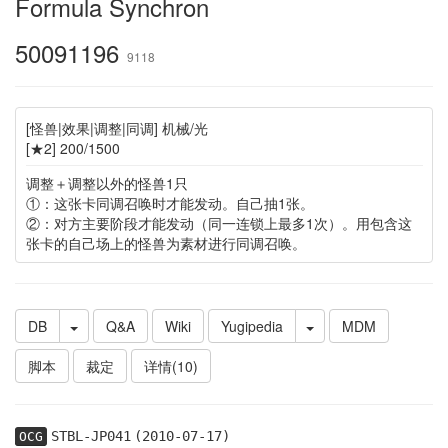
Formula Synchron
50091196
9118
[怪兽|效果|调整|同调] 机械/光
[★2] 200/1500
调整＋调整以外的怪兽1只
①：这张卡同调召唤时才能发动。自己抽1张。
②：对方主要阶段才能发动（同一连锁上最多1次）。用包含这
张卡的自己场上的怪兽为素材进行同调召唤。
DB
Q&A
Wiki
Yugipedia
MDM
脚本
裁定
详情(10)
STBL-JP041
(2010-07-17)
OCG