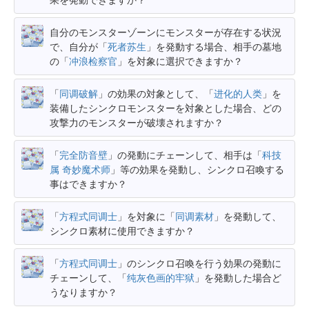
自分のモンスターゾーンにモンスターが存在する状況
で、自分が「
死者苏生
」を発動する場合、相手の墓地
の「
冲浪检察官
」を対象に選択できますか？
「
同调破解
」の効果の対象として、「
进化的人类
」を
装備したシンクロモンスターを対象とした場合、どの
攻撃力のモンスターが破壊されますか？
「
完全防音壁
」の発動にチェーンして、相手は「
科技
属 奇妙魔术师
」等の効果を発動し、シンクロ召喚する
事はできますか？
「
方程式同调士
」を対象に「
同调素材
」を発動して、
シンクロ素材に使用できますか？
「
方程式同调士
」のシンクロ召喚を行う効果の発動に
チェーンして、「
纯灰色画的牢狱
」を発動した場合ど
うなりますか？