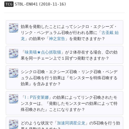
STBL-EN041
(2010-11-16)
TCG
効果を発動したことによってシンクロ・エクシーズ・
リンク・ペンデュラム召喚が行われる際に「
古圣戴 始
龙
」の効果や「
神之宣告
」を発動できますか？
「
味美喵★点心抓取猫
」が２体存在する場合、②の効
果を同一チェーン上で１回ずつ発動できますか？
シンクロ召喚・エクシーズ召喚・リンク召喚・ペンデ
ュラム召喚を行う効果は『モンスターを特殊召喚する
効果』を含みますか？
「
I：P百变莱娜
」の効果によってリンク召喚されたモ
ンスターは、『発動したモンスターの効果によって特
殊召喚された』ことになりますか？
どのような状況で「
加速同调星尘龙
」のS召喚を行う効
果を発動できますか？