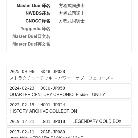
Master Duel译名
方程式同步士
NWBBS译名
方程式同调士
CNOCG译名
方程式同调士
Yugipedia译名
Master Duel日文名
Master Duel英文名
2025-09-06
SD48-JP038
ストラクチャーデッキ －パワー・オブ・フェローズ－
2024-02-23
QCCU-JP050
QUARTER CENTURY CHRONICLE side：UNITY
2022-02-19
HC01-JP024
HISTORY ARCHIVE COLLECTION
LEGENDARY GOLD BOX
2019-12-21
LGB1-JP018
2017-02-11
20AP-JP080
20th ANNIVERSARY PACK 2nd WAVE