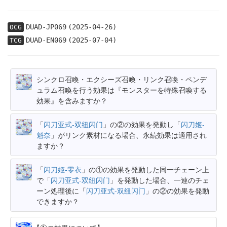
DUAD-JP069
(2025-04-26)
OCG
DUAD-EN069
(2025-07-04)
TCG
シンクロ召喚・エクシーズ召喚・リンク召喚・ペンデ
ュラム召喚を行う効果は『モンスターを特殊召喚する
効果』を含みますか？
「
闪刀亚式-双纽闪门
」の②の効果を発動し「
闪刀姬-
魁奈
」がリンク素材になる場合、永続効果は適用され
ますか？
「
闪刀姬-零衣
」の①の効果を発動した同一チェーン上
で「
闪刀亚式-双纽闪门
」を発動した場合、一連のチェ
ーン処理後に「
闪刀亚式-双纽闪门
」の②の効果を発動
できますか？