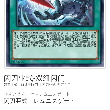
闪刀亚式-双纽闪门
闪刀亚式－双纽无限门
|
闪刀亚式-无穷之门
せんとうあしき－レムニスゲート
閃刀亜式－レムニスゲート