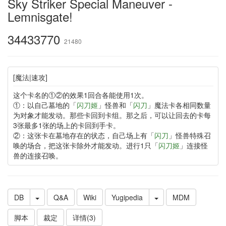
Sky Striker Special Maneuver -
Lemnisgate!
34433770
21480
[魔法|速攻]
这个卡名的①②的效果1回合各能使用1次。
①：以自己墓地的「
闪刀姬
」怪兽和「
闪刀
」魔法卡各相同数量
为对象才能发动。那些卡回到卡组。那之后，可以让回去的卡每
3张最多1张的场上的卡回到手卡。
②：这张卡在墓地存在的状态，自己场上有「
闪刀
」怪兽特殊召
唤的场合，把这张卡除外才能发动。进行1只「
闪刀姬
」连接怪
兽的连接召唤。
DB
Q&A
Wiki
Yugipedia
MDM
脚本
裁定
详情(3)