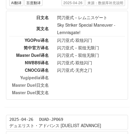
AI翻译
百度翻译
2025-04-26
来源：数据库补充说明
日文名
閃刀亜式－レムニスゲート
Sky Striker Special Maneuver -
英文名
Lemnisgate!
YGOPro译名
闪刀亚式-双纽闪门
简中官方译名
闪刀亚式－双纽无限门
Master Duel译名
闪刀亚式－双纽无限门
NWBBS译名
闪刀亚式-双纽闪门
CNOCG译名
闪刀亚式-无穷之门
Yugipedia译名
Master Duel日文名
Master Duel英文名
2025-04-26
DUAD-JP069
デュエリスト・アドバンス [DUELIST ADVANCE]