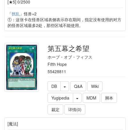
[★5] 0/2500
「
扰乱
」怪兽×2
①：这张卡在怪兽区域表侧表示存在期间，指定没有使用的对方
的怪兽区域最多2处，那些区域不能使用。
第五幕之希望
ホープ・オブ・フィフス
Fifth Hope
55428811
DB
Q&A
Wiki
Yugipedia
MDM
脚本
裁定
详情(0)
[魔法]