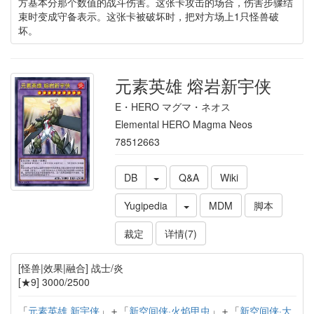
方基本分那个数值的战斗伤害。这张卡攻击的场合，伤害步骤结
束时变成守备表示。这张卡被破坏时，把对方场上1只怪兽破
坏。
元素英雄 熔岩新宇侠
E・HERO マグマ・ネオス
Elemental HERO Magma Neos
78512663
DB
Q&A
Wiki
Yugipedia
MDM
脚本
裁定
详情(7)
[怪兽|效果|融合] 战士/炎
[★9] 3000/2500
「
元素英雄 新宇侠
」＋「
新空间侠·火焰甲虫
」＋「
新空间侠·大