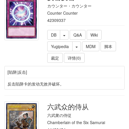
カウンター・カウンター
Counter Counter
42309337
DB
Q&A
Wiki
Yugipedia
MDM
脚本
裁定
详情(0)
[陷阱|反击]
反击陷阱卡的发动无效并破坏。
六武众的侍从
六武衆の侍従
Chamberlain of the Six Samurai