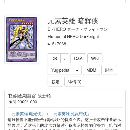
元素英雄 暗辉侠
E・HERO ダーク・ブライトマン
Elemental HERO Darkbright
41517968
DB
Q&A
Wiki
Yugipedia
MDM
脚本
裁定
详情(0)
[怪兽|效果|融合] 战士/暗
[★6] 2000/1000
「
元素英雄 电光侠
」＋「
元素英雄 死灵暗侠
」
这只怪兽不能作融合召唤以外的特殊召唤。这张卡攻击守备表示
怪兽时，若这张卡的攻击力超过守备表示怪兽的守备力，给与对