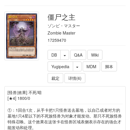
僵尸之主
ゾンビ・マスター
Zombie Master
17259470
DB
Q&A
Wiki
Yugipedia
MDM
脚本
裁定
详情(6)
[怪兽|效果] 不死/暗
[★4] 1800/0
①：1回合1次，从手卡把1只怪兽送去墓地，以自己或者对方的
墓地1只4星以下的不死族怪兽为对象才能发动。那只不死族怪兽
特殊召唤。这个效果在这张卡在怪兽区域表侧表示存在的场合才
能发动和处理。