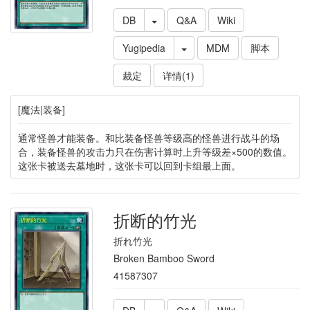
DB
Q&A
Wiki
Yugipedia
MDM
脚本
裁定
详情(1)
[魔法|装备]
通常怪兽才能装备。和比装备怪兽等级高的怪兽进行战斗的场
合，装备怪兽的攻击力只在伤害计算时上升等级差×500的数值。
这张卡被送去墓地时，这张卡可以回到卡组最上面。
折断的竹光
折れ竹光
Broken Bamboo Sword
41587307