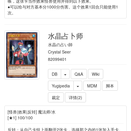
唤，这张卡当作效果怪兽使用并得到以下效果。
●可以给与对方基本分1000分伤害。这个效果1回合只能使用1
次。
水晶占卜师
水晶の占い師
Crystal Seer
82099401
DB
Q&A
Wiki
Yugipedia
MDM
脚本
裁定
详情(2)
[怪兽|效果|反转] 魔法师/水
[★1] 100/100
反转：从自己卡组上面翻开2张卡，选择那之内的1张加入手卡。