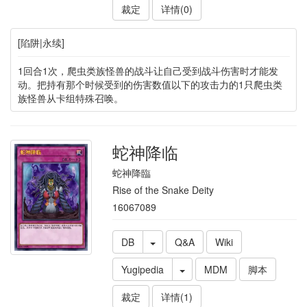
裁定
详情(0)
[陷阱|永续]
1回合1次，爬虫类族怪兽的战斗让自己受到战斗伤害时才能发
动。把持有那个时候受到的伤害数值以下的攻击力的1只爬虫类
族怪兽从卡组特殊召唤。
蛇神降临
蛇神降臨
Rise of the Snake Deity
16067089
DB
Q&A
Wiki
Yugipedia
MDM
脚本
裁定
详情(1)