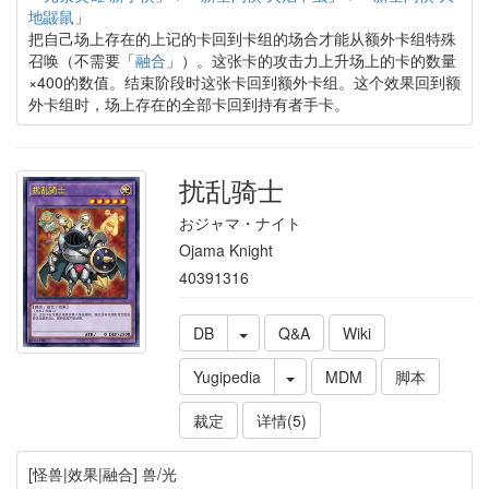
地鼹鼠
」
把自己场上存在的上记的卡回到卡组的场合才能从额外卡组特殊
召唤（不需要「
融合
」）。这张卡的攻击力上升场上的卡的数量
×400的数值。结束阶段时这张卡回到额外卡组。这个效果回到额
外卡组时，场上存在的全部卡回到持有者手卡。
扰乱骑士
おジャマ・ナイト
Ojama Knight
40391316
DB
Q&A
Wiki
Yugipedia
MDM
脚本
裁定
详情(5)
[怪兽|效果|融合] 兽/光