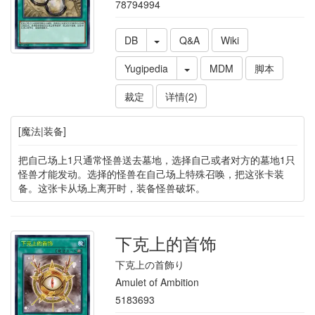
78794994
DB
Q&A
Wiki
Yugipedia
MDM
脚本
裁定
详情(2)
[魔法|装备]
把自己场上1只通常怪兽送去墓地，选择自己或者对方的墓地1只
怪兽才能发动。选择的怪兽在自己场上特殊召唤，把这张卡装
备。这张卡从场上离开时，装备怪兽破坏。
下克上的首饰
下克上の首飾り
Amulet of Ambition
5183693