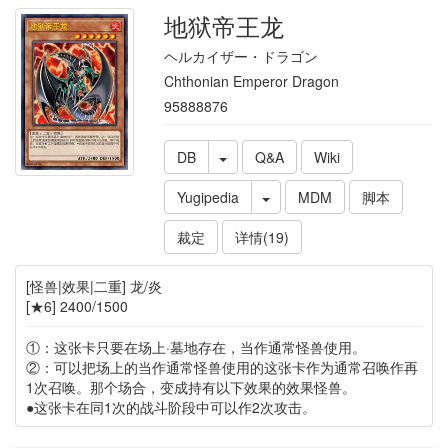
地狱帝王龙
ヘルカイザー・ドラゴン
Chthonian Emperor Dragon
95888876
DB
Q&A
Wiki
Yugipedia
MDM
脚本
裁定
详情(19)
[怪兽|效果|二重] 龙/炎
[★6] 2400/1500
①：这张卡只要在场上·墓地存在，当作通常怪兽使用。
②：可以把场上的当作通常怪兽使用的这张卡作为通常召唤作再
1次召唤。那个场合，变成持有以下效果的效果怪兽。
●这张卡在同1次的战斗阶段中可以作2次攻击。