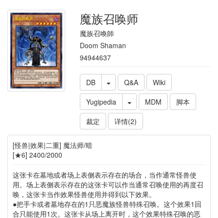
魔族召唤师
魔族召喚師
Doom Shaman
94944637
DB
Q&A
Wiki
Yugipedia
MDM
脚本
裁定
详情(2)
[怪兽|效果|二重] 魔法师/暗
[★6] 2400/2000
这张卡在墓地或者场上表侧表示存在的场合，当作通常怪兽使
用。场上表侧表示存在的这张卡可以作当通常召唤使用的再度召
唤，这张卡当作效果怪兽使用并得到以下效果。
●把手卡或者墓地存在的1只恶魔族怪兽特殊召唤。这个效果1回
合只能使用1次。这张卡从场上离开时，这个效果特殊召唤的恶