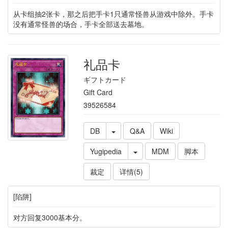
从卡组抽2张卡，那之后把手卡1只通常怪兽从游戏中除外。手卡
没有通常怪兽的场合，手卡全部送去墓地。
礼品卡
ギフトカード
Gift Card
39526584
DB
Q&A
Wiki
Yugipedia
MDM
脚本
裁定
详情(5)
[陷阱]
对方回复3000基本分。