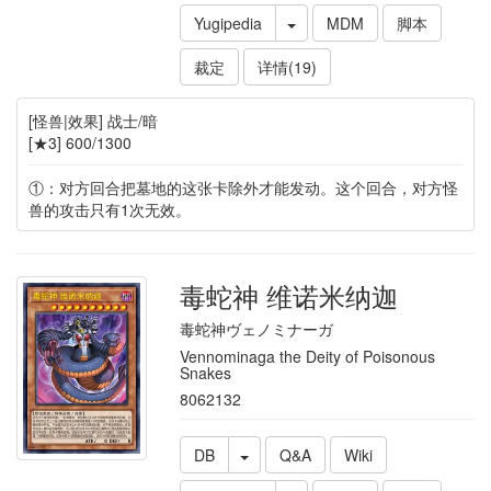
Yugipedia
MDM
脚本
裁定
详情(19)
[怪兽|效果] 战士/暗
[★3] 600/1300
①：对方回合把墓地的这张卡除外才能发动。这个回合，对方怪
兽的攻击只有1次无效。
毒蛇神 维诺米纳迦
毒蛇神ヴェノミナーガ
Vennominaga the Deity of Poisonous
Snakes
8062132
DB
Q&A
Wiki