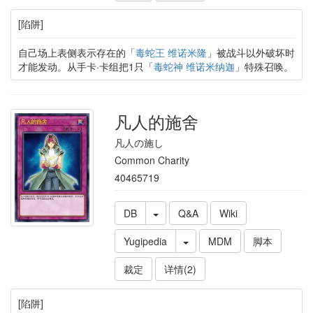
[陷阱]
自己场上表侧表示存在的「
毒蛇王 维诺米隆
」被战斗以外破坏时
才能发动。从手卡·卡组把1只「
毒蛇神 维诺米纳迦
」特殊召唤。
凡人的施舍
凡人の施し
Common Charity
40465719
DB
Q&A
Wiki
Yugipedia
MDM
脚本
裁定
详情(2)
[陷阱]