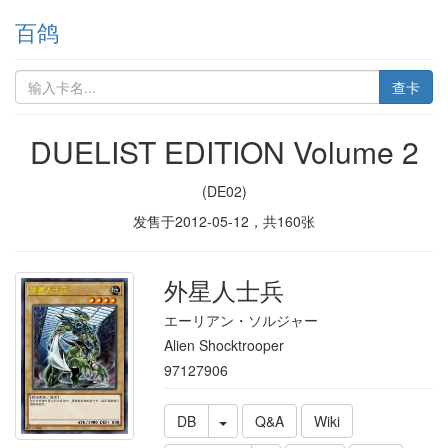
百鸽
查卡
DUELIST EDITION Volume 2
(DE02)
发售于
2012-05-12
，共
160
张
外星人士兵
エーリアン・ソルジャー
Alien Shocktrooper
97127906
DB
Q&A
Wiki