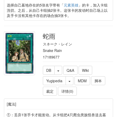
选择自己墓地存在的5张名字带有「
元素英雄
」的卡，加入卡组
洗切。之后，从自己卡组抽2张卡。这张卡的发动时自己场上以
及手卡没有其他卡存在的场合抽3张卡。
蛇雨
スネーク・レイン
Snake Rain
17189677
DB
Q&A
Wiki
Yugipedia
MDM
脚本
裁定
详情(0)
[魔法]
①：丢弃1张手卡才能发动。从卡组把4只爬虫类族怪兽送去墓