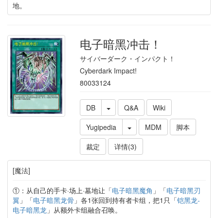
地。
电子暗黑冲击！
サイバーダーク・インパクト！
Cyberdark Impact!
80033124
DB
Q&A
Wiki
Yugipedia
MDM
脚本
裁定
详情(3)
[魔法]
①：从自己的手卡·场上·墓地让「
电子暗黑魔角
」「
电子暗黑刃
翼
」「
电子暗黑龙骨
」各1张回到持有者卡组，把1只「
铠黑龙-
电子暗黑龙
」从额外卡组融合召唤。