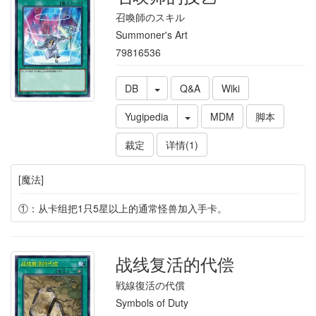
召喚師のスキル
Summoner's Art
79816536
DB
Q&A
Wiki
Yugipedia
MDM
脚本
裁定
详情(1)
[魔法]
①：从卡组把1只5星以上的通常怪兽加入手卡。
战线复活的代偿
戦線復活の代償
Symbols of Duty