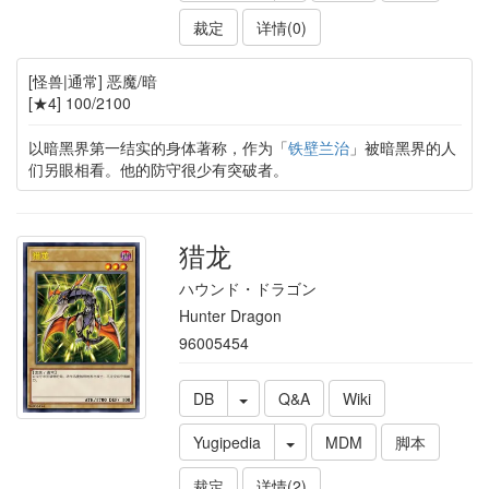
裁定
详情(0)
[怪兽|通常] 恶魔/暗
[★4] 100/2100
以暗黑界第一结实的身体著称，作为「
铁壁兰治
」被暗黑界的人
们另眼相看。他的防守很少有突破者。
猎龙
ハウンド・ドラゴン
Hunter Dragon
96005454
DB
Q&A
Wiki
Yugipedia
MDM
脚本
裁定
详情(2)