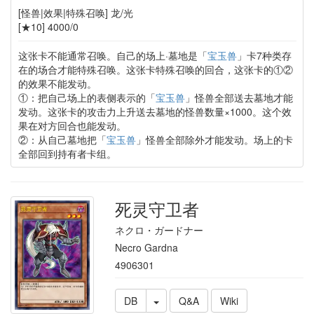
[怪兽|效果|特殊召唤] 龙/光
[★10] 4000/0
这张卡不能通常召唤。自己的场上·墓地是「
宝玉兽
」卡7种类存
在的场合才能特殊召唤。这张卡特殊召唤的回合，这张卡的①②
的效果不能发动。
①：把自己场上的表侧表示的「
宝玉兽
」怪兽全部送去墓地才能
发动。这张卡的攻击力上升送去墓地的怪兽数量×1000。这个效
果在对方回合也能发动。
②：从自己墓地把「
宝玉兽
」怪兽全部除外才能发动。场上的卡
全部回到持有者卡组。
死灵守卫者
ネクロ・ガードナー
Necro Gardna
4906301
DB
Q&A
Wiki