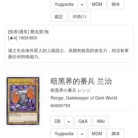
Yugipedia
MDM
脚本
裁定
详情(1)
[怪兽|通常] 爬虫类/地
[★4] 1900/800
谜之生命体外星人的上级战士。虽拥有较高的攻击力，却没有掌
握任何特殊能力。
暗黑界的番兵 兰治
暗黒界の番兵 レンジ
Renge, Gatekeeper of Dark World
60606759
DB
Q&A
Wiki
Yugipedia
MDM
脚本