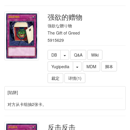
强欲的赠物
強欲な贈り物
The Gift of Greed
5915629
DB
Q&A
Wiki
Yugipedia
MDM
脚本
裁定
详情(1)
[陷阱]
对方从卡组抽2张卡。
反击反击