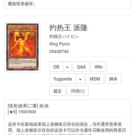
魔族怪兽破坏。
灼热王 派隆
灼熱王パイロン
King Pyron
20438745
DB
Q&A
Wiki
Yugipedia
MDM
脚本
裁定
详情(1)
[怪兽|效果|二重] 炎/炎
[★5] 1500/500
这张卡在墓地或者场上表侧表示存在的场合，当作通常怪兽使
用。场上表侧表示存在的这张卡可以作当通常召唤使用的再度召