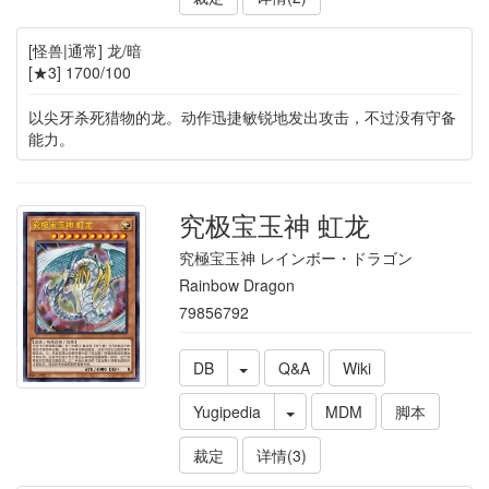
[怪兽|通常] 龙/暗
[★3] 1700/100
以尖牙杀死猎物的龙。动作迅捷敏锐地发出攻击，不过没有守备
能力。
究极宝玉神 虹龙
究極宝玉神 レインボー・ドラゴン
Rainbow Dragon
79856792
DB
Q&A
Wiki
Yugipedia
MDM
脚本
裁定
详情(3)