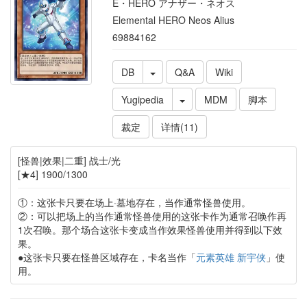
E・HERO アナザー・ネオス
Elemental HERO Neos Alius
69884162
DB
Q&A
Wiki
Yugipedia
MDM
脚本
裁定
详情(11)
[怪兽|效果|二重] 战士/光
[★4] 1900/1300
①：这张卡只要在场上·墓地存在，当作通常怪兽使用。
②：可以把场上的当作通常怪兽使用的这张卡作为通常召唤作再
1次召唤。那个场合这张卡变成当作效果怪兽使用并得到以下效
果。
●这张卡只要在怪兽区域存在，卡名当作「
元素英雄 新宇侠
」使
用。