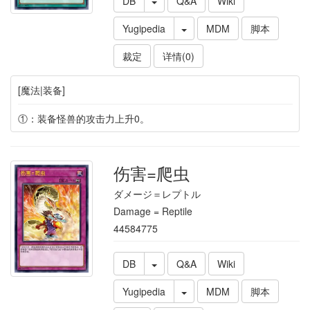
DB
Q&A
Wiki
Yugipedia
MDM
脚本
裁定
详情(0)
[魔法|装备]
①：装备怪兽的攻击力上升0。
伤害=爬虫
ダメージ＝レプトル
Damage = Reptile
44584775
DB
Q&A
Wiki
Yugipedia
MDM
脚本