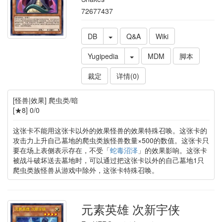
72677437
DB
Q&A
Wiki
Yugipedia
MDM
脚本
裁定
详情(0)
[怪兽|效果] 爬虫类/暗
[★8] 0/0
这张卡不能用这张卡以外的效果怪兽的效果特殊召唤。这张卡的
攻击力上升自己墓地的爬虫类族怪兽数量×500的数值。这张卡只
要在场上表侧表示存在，不受「
蛇毒沼泽
」的效果影响。这张卡
被战斗破坏送去墓地时，可以通过把这张卡以外的自己墓地1只
爬虫类族怪兽从游戏中除外，这张卡特殊召唤。
元素英雄 次新宇侠