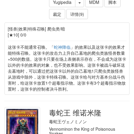
Yugipedia
MDM
脚本
裁定
详情(9)
[怪兽|效果|特殊召唤] 爬虫类/暗
[★10] 0/0
这张卡不能通常召唤。「
蛇神降临
」的效果以及这张卡的效果才
能特殊召唤。这张卡的攻击力上升自己墓地的爬虫类族怪兽数量
×500的数值。这张卡只要在场上表侧表示存在，不会成为这张卡
以外的卡的效果的对象，也不受效果影响。这张卡被战斗破坏送
去墓地时，可以通过把这张卡以外的自己墓地1只爬虫类族怪兽
从游戏中除外，这张卡特殊召唤。这张卡给与对方基本分战斗伤
害时，给这张卡放置1个超毒指示物。这张卡有3个超毒指示物放
置时，这张卡的控制者决斗胜利。
毒蛇王 维诺米隆
毒蛇王ヴェノミノン
Vennominon the King of Poisonous
Snakes