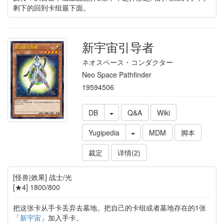
剩下的回到卡组最下面。
新宇宙引导者
ネオスペース・コンダクター
Neo Space Pathfinder
19594506
DB
Q&A
Wiki
Yugipedia
MDM
脚本
裁定
详情(2)
[怪兽|效果] 战士/光
[★4] 1800/800
把这张卡从手卡丢弃去墓地。把自己的卡组或者墓地存在的1张
「
新宇宙
」加入手卡。