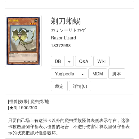
剃刀蜥蜴
カミソーリトカゲ
Razor Lizard
18372968
DB
Q&A
Wiki
Yugipedia
MDM
脚本
裁定
详情(0)
[怪兽|效果] 爬虫类/地
[★3] 1500/300
只要自己场上有这张卡以外的爬虫类族怪兽表侧表示存在，这张
卡攻击里侧守备表示怪兽的场合，不进行伤害计算以里侧守备表
示的状态把那只怪兽破坏。