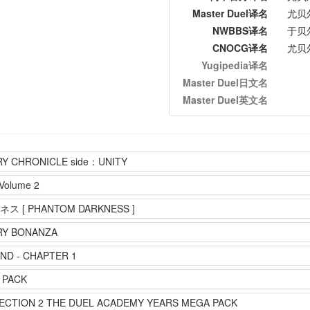
Master Duel译名
尤贝
NWBBS译名
于贝
CNOCG译名
尤贝
Yugipedia译名
Master Duel日文名
Master Duel英文名
Y CHRONICLE side：UNITY
Volume 2
[ PHANTOM DARKNESS ]
RY BONANZA
ND - CHAPTER 1
 PACK
ECTION 2 THE DUEL ACADEMY YEARS MEGA PACK