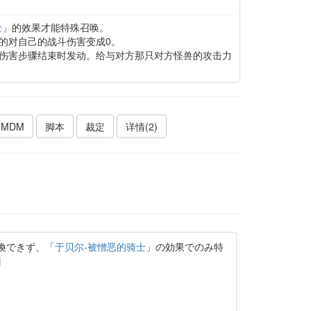
士
」的效果才能特殊召唤。
的对自己的战斗伤害变成0。
伤害步骤结束时发动。给与对方那只对方怪兽的攻击力
MDM
脚本
裁定
详情(2)
喚できず、「
于贝尔-被憎恶的骑士
」の効果でのみ特
】
。