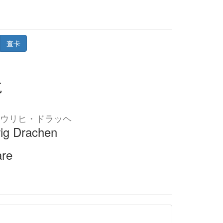
查卡
龙
ウリヒ・ドラッヘ
g Drachen
are