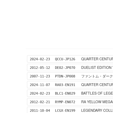
QUARTER CENTUR
2024-02-23
QCCU-JP126
DUELIST EDITION 
2012-05-12
DE02-JP070
ファントム・ダークネス 
2007-11-23
PTDN-JP008
QUARTER CENTU
2024-11-07
RA03-EN191
BATTLES OF LEGE
2024-02-23
BLC1-EN029
RA YELLOW MEGA
2012-02-21
RYMP-EN072
LEGENDARY COLL
2011-10-04
LCGX-EN199