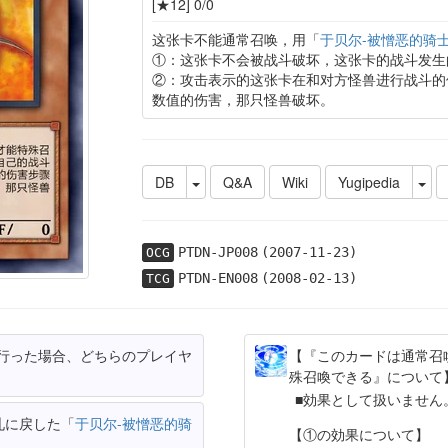
[★12] 0/0
这张卡不能通常召唤，用「
于贝尔-被憎恶的骑
①：这张卡不会被战斗破坏，这张卡的战斗发生
②：攻击表示的这张卡在和对方怪兽进行战斗的
数值的伤害，那只怪兽破坏。
DB
Q&A
Wiki
Yugipedia
PTDN-JP008
(2007-11-23)
OCG
PTDN-EN008
(2008-02-13)
TCG
行った場合、どちらのプレイヤ
【『このカードは通常召
殊召喚できる』について
効果として扱いません
札に戻した「
于贝尔-被憎恶的骑
【①の効果について】