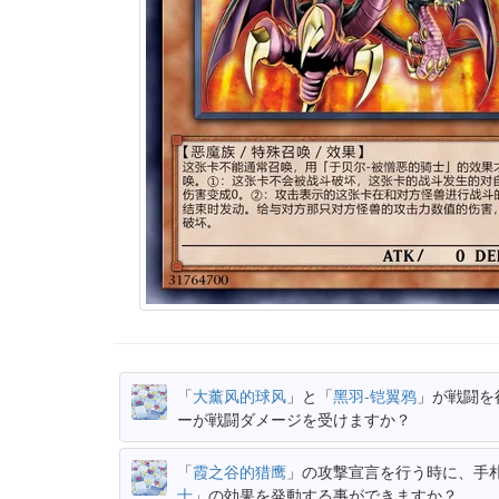
「
大薰风的球风
」と「
黑羽-铠翼鸦
」が戦闘を
ーが戦闘ダメージを受けますか？
「
霞之谷的猎鹰
」の攻撃宣言を行う時に、手
士
」の効果を発動する事ができますか？