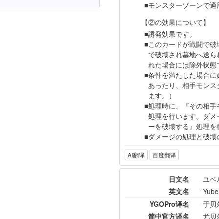
モンスターゾーンで適
【②の効果について】
誘発効果です。
このカードが戦闘で破
で破壊され墓地へ送ら
れた場合には除外状態
条件を満たした場合に
あったり、相手モンス
ます。）
処理時に、『その相手
処理を行います。ダメ
ーを破壊する』処理を
ダメージの処理と破壊
AI翻译
百度翻译
日文名
ユベル－
英文名
Yubel
YGOPro译名
于贝
简中官方译名
尤贝