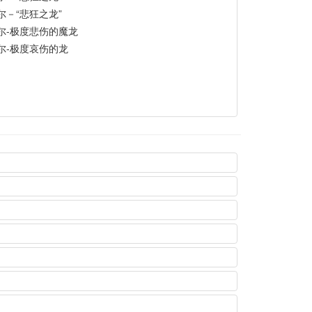
尔－“悲狂之龙”
尔-极度悲伤的魔龙
尔-极度哀伤的龙