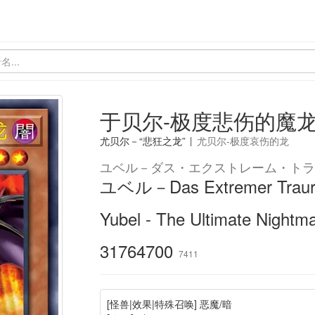
于贝尔-极度悲伤的魔
尤贝尔－“悲狂之龙”
|
尤贝尔-极度哀伤的龙
ユベル－ダス・エクストレーム・トラ
ユベル－Das Extremer Trauri
Yubel - The Ultimate Nightm
31764700
7411
[怪兽|效果|特殊召唤] 恶魔/暗