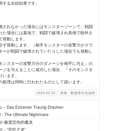
用する永続効果です。
壊されなかった場合にはモンスターゾーンで、戦闘
れた場合には墓地で、戦闘で破壊され表側で除外さ
で発動します。
必ず発動します。（相手モンスターの攻撃力が０で
ターが戦闘で破壊されていたりした場合でも発動し
モンスターの攻撃力分のダメージを相手に与え』の
ージを与えることに成功した場合、『そのモンスタ
行います。
の処理は同時に行われたものとして扱います。
2024-02-23
来源：数据库补充说明
Das Extremer Traurig Drachen
 - The Ultimate Nightmare
尔-极度悲伤的魔龙
尔－“悲狂之龙”