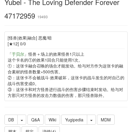
Yubel - The Loving Defender Forever
47172959
19493
[怪兽|效果|融合] 恶魔/暗
[★12] 0/0
「
于贝尔
」怪兽＋场上的效果怪兽1只以上
这个卡名的①的效果1回合只能使用1次。
①：这张卡融合召唤的场合才能发动。给与对方作为这张卡的融
合素材的怪兽数量×500伤害。
②：这张卡不会被战斗·效果破坏，这张卡的战斗发生的对自己的
战斗伤害变成0。
③：这张卡和对方怪兽进行战斗的伤害步骤结束时发动。给与对
方那只对方怪兽的攻击力数值的伤害，那只怪兽除外。
DB
Q&A
Wiki
Yugipedia
MDM
脚本
裁定
详情(4)