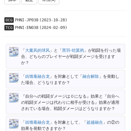
PHNI-JP038
(2023-10-28)
OCG
PHNI-EN038
(2024-02-09)
TCG
「
大薰风的球风
」と「
黑羽-铠翼鸦
」が戦闘を行った場
合、どちらのプレイヤーが戦闘ダメージを受けます
か？
「
凶饿毒融合龙
」を対象として「
融合解除
」を発動し
た場合、どうなりますか？
『自分への戦闘ダメージは０になる』効果と『自分へ
の戦闘ダメージは代わりに相手が受ける』効果が適用
されている場合、戦闘ダメージはどうなりますか？
「
凶饿毒融合龙
」を対象として、「
超越融合
」の②の
効果を発動できますか？