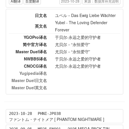
AI翻译
百度翻译
2023-10-28
来源：数据库补充说明
日文名
ユベル－Das Ewig Liebe Wächter
Yubel - The Loving Defender
英文名
Forever
YGOPro译名
于贝尔-永远之爱的守护者
简中官方译名
尤贝尔－“永恒爱守”
Master Duel译名
尤贝尔－“永恒爱守”
NWBBS译名
于贝尔-永远之爱的守护者
CNOCG译名
尤贝尔-永远之爱的守护者
Yugipedia译名
Master Duel日文名
Master Duel英文名
2023-10-28
PHNI-JP038
ファントム・ナイトメア [ PHANTOM NIGHTMARE ]
2025 MEGA-PACK TIN
2025-09-05
MP25-EN001