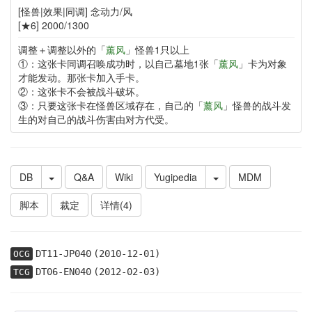
[怪兽|效果|同调] 念动力/风
[★6] 2000/1300
调整＋调整以外的「
薰风
」怪兽1只以上
①：这张卡同调召唤成功时，以自己墓地1张「
薰风
」卡为对象
才能发动。那张卡加入手卡。
②：这张卡不会被战斗破坏。
③：只要这张卡在怪兽区域存在，自己的「
薰风
」怪兽的战斗发
生的对自己的战斗伤害由对方代受。
DB
Q&A
Wiki
Yugipedia
MDM
脚本
裁定
详情(4)
DT11-JP040
(2010-12-01)
OCG
DT06-EN040
(2012-02-03)
TCG