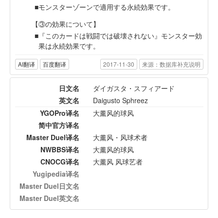
モンスターゾーンで適用する永続効果です。
【③の効果について】
『このカードは戦闘では破壊されない』モンスター効
果は永続効果です。
AI翻译
百度翻译
2017-11-30
来源：数据库补充说明
日文名
ダイガスタ・スフィアード
英文名
Daigusto Sphreez
YGOPro译名
大薰风的球风
简中官方译名
Master Duel译名
大薰风・风球术者
NWBBS译名
大薰风的球风
CNOCG译名
大薰风 风球艺者
Yugipedia译名
Master Duel日文名
Master Duel英文名