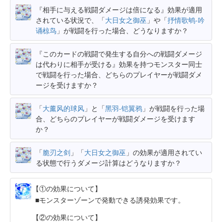
『相手に与える戦闘ダメージは倍になる』効果が適用
されている状況で、「
大日女之御巫
」や「
抒情歌鸲-吟
诵椋鸟
」が戦闘を行った場合、どうなりますか？
『このカードの戦闘で発生する自分への戦闘ダメージ
は代わりに相手が受ける』効果を持つモンスター同士
で戦闘を行った場合、どちらのプレイヤーが戦闘ダメ
ージを受けますか？
「
大薰风的球风
」と「
黑羽-铠翼鸦
」が戦闘を行った場
合、どちらのプレイヤーが戦闘ダメージを受けます
か？
「
脆刃之剑
」「
大日女之御巫
」の効果が適用されてい
る状態で行うダメージ計算はどうなりますか？
【①の効果について】
モンスターゾーンで発動できる誘発効果です。
【②の効果について】