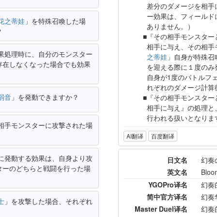
差分のダメージを相手
ー効果は、フィールド
花之蒂娃
」を特殊召喚した場
ありません。）
？
『その相手モンスター
相手に与え、その相手
果処理時に、自分のモンスター
之蒂娃
」自身が特殊召
存在しなくなった場合でも効果
を迎える際に１度のみ
自身が1度のバトルフ
れぞれのダメージ計算
弱音
」を発動できますか？
『その相手モンスター
相手に与え』の処理と
行われる扱いとなりま
相手モンスターに攻撃された場
AI翻译
百度翻译
に発動する効果は、自身より攻
日文名
幻奏
ターのどちらと戦闘を行った場
英文名
Bloo
YGOPro译名
幻奏
简中官方译名
幻奏
士
」を攻撃した場合、それぞれ
Master Duel译名
幻奏