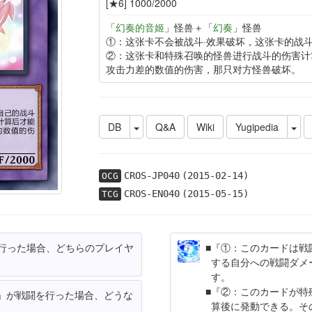
[★6] 1000/2000
「
幻奏的音姬
」怪兽＋「
幻奏
」怪兽
①：这张卡不会被战斗·效果破坏，这张卡的战
②：这张卡和特殊召唤的怪兽进行战斗的伤害计
攻击力差的数值的伤害，那只对方怪兽破坏。
DB
Q&A
Wiki
Yugipedia
CROS-JP040
(2015-02-14)
OCG
CROS-EN040
(2015-05-15)
TCG
行った場合、どちらのプレイヤ
『①：このカードは戦
する自分への戦闘ダメ
す。
『②：このカードが特
」が戦闘を行った場合、どうな
算後に発動できる。そ