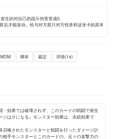
斗发生的对自己的战斗伤害变成0。
算后才能发动。给与对方那只对方怪兽和这张卡的原本
MDM
脚本
裁定
详情(14)
闘・効果では破壊されず、このカードの戦闘で発生
ージは０になる』モンスター効果は、永続効果で
殊召喚されたモンスターと戦闘を行ったダメージ計
の相手モンスターとこのカードの、元々の攻撃力の