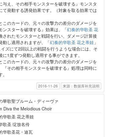
に与え、その相手モンスターを破壊する』モンスタ
にて発動する誘発効果です。（対象を取る効果では
とこのカードの、元々の攻撃力の差分のダメージを
モンスターを破壊する』効果は、「
幻奏的华歌圣 花
喚されたモンスターと戦闘を行い、ダメージ計算後
発動し適用されますが、「
幻奏的华歌圣 花之蒂娃
」
ェイズにて2回以上の戦闘を行うような場合には、そ
後に1度ずつ発動し適用する事ができます。
とこのカードの、元々の攻撃力の差分のダメージを
、『その相手モンスターを破壊する』処理は同時に
す。
2016-11-26
来源：数据库补充说明
の華歌聖ブルーム・ディーヴァ
m Diva the Melodious Choir
的华歌圣 花之蒂娃
华歌圣 绽放名伶
的华歌圣花・迪瓦