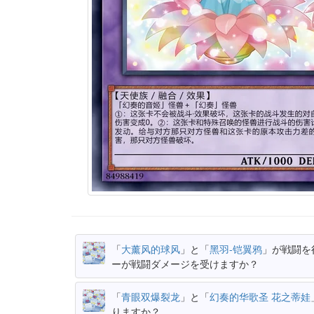
「
大薰风的球风
」と「
黑羽-铠翼鸦
」が戦闘を
ーが戦闘ダメージを受けますか？
「
青眼双爆裂龙
」と「
幻奏的华歌圣 花之蒂娃
りますか？