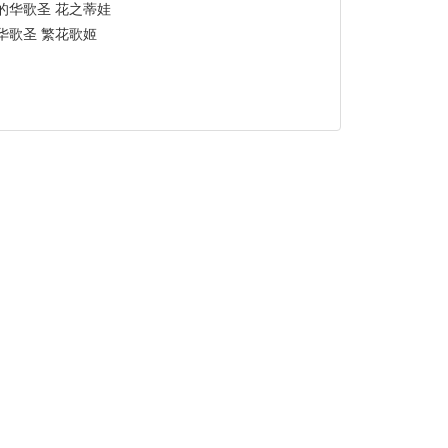
的华歌圣 花之蒂娃
华歌圣 繁花歌姬