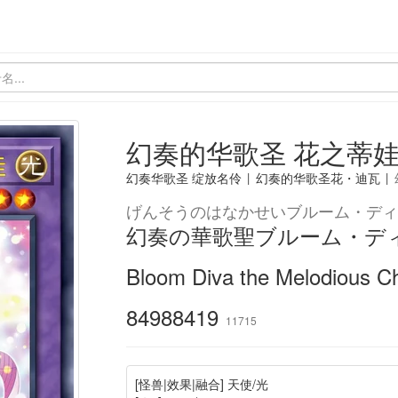
幻奏的华歌圣 花之蒂
幻奏华歌圣 绽放名伶
|
幻奏的华歌圣花・迪瓦
|
げんそうのはなかせいブルーム・ディ
幻奏の華歌聖ブルーム・デ
Bloom Diva the Melodious Ch
84988419
11715
[怪兽|效果|融合] 天使/光