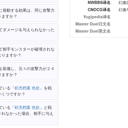
NWBBS译名
幻奏
CNOCG译名
幻奏
に発動する効果は、同じ攻撃力
きますか？
Yugipedia译名
Master Duel日文名
てダメージを与えられなかった
Master Duel英文名
て相手モンスターが破壊されな
なりますか？
を装備し、元々の攻撃力が２４
りますか？
ている「
机壳档案 色欲
」を戦
いくつですか？
ている「
机壳档案 色欲
」と戦
されなかった場合、相手に与え