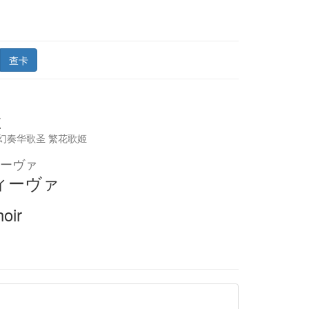
查卡
娃
幻奏华歌圣 繁花歌姬
ーヴァ
ィーヴァ
oir