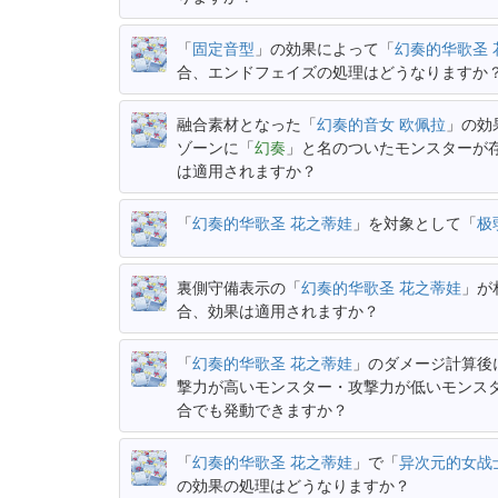
「
固定音型
」の効果によって「
幻奏的华歌圣 
合、エンドフェイズの処理はどうなりますか
融合素材となった「
幻奏的音女 欧佩拉
」の効
ゾーンに「
幻奏
」と名のついたモンスターが
は適用されますか？
「
幻奏的华歌圣 花之蒂娃
」を対象として「
极
裏側守備表示の「
幻奏的华歌圣 花之蒂娃
」が
合、効果は適用されますか？
「
幻奏的华歌圣 花之蒂娃
」のダメージ計算後
撃力が高いモンスター・攻撃力が低いモンス
合でも発動できますか？
「
幻奏的华歌圣 花之蒂娃
」で「
异次元的女战
の効果の処理はどうなりますか？