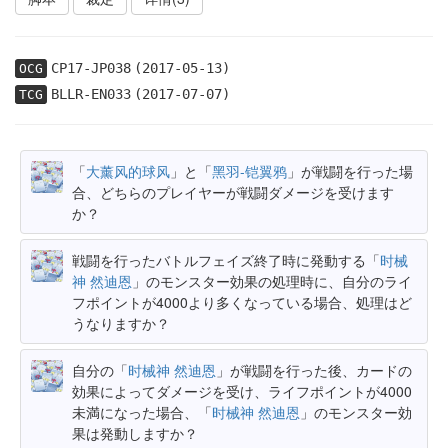
CP17-JP038
(2017-05-13)
OCG
BLLR-EN033
(2017-07-07)
TCG
「
大薰风的球风
」と「
黑羽-铠翼鸦
」が戦闘を行った場
合、どちらのプレイヤーが戦闘ダメージを受けます
か？
戦闘を行ったバトルフェイズ終了時に発動する「
时械
神 然迪恩
」のモンスター効果の処理時に、自分のライ
フポイントが4000より多くなっている場合、処理はど
うなりますか？
自分の「
时械神 然迪恩
」が戦闘を行った後、カードの
効果によってダメージを受け、ライフポイントが4000
未満になった場合、「
时械神 然迪恩
」のモンスター効
果は発動しますか？