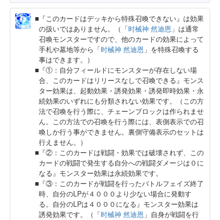
『このカードはデッキから特殊召喚できない』は効果
の扱いではありません。（「
时械神 然迪恩
」は通常
召喚モンスターですので、他のカードの効果によって
手札や墓地等から「
时械神 然迪恩
」を特殊召喚する
事はできます。）
『①：自分フィールドにモンスターが存在しない場
合、このカードはリリースなしで召喚できる』モンス
ター効果は、起動効果・誘発効果・誘発即時効果・永
続効果のいずれにも分類されない効果です。（この方
法で召喚を行う際に、チェーンブロックは作られませ
ん。この方法での召喚を行う際には、表側表示での召
喚しか行う事ができません。裏側守備表示のセットは
行えません。）
『②：このカードは戦闘・効果では破壊されず、この
カードの戦闘で発生する自分への戦闘ダメージは０に
なる』モンスター効果は永続効果です。
『③：このカードが戦闘を行ったバトルフェイズ終了
時、自分のLPが４０００より少ない場合に発動す
る。自分のLPは４０００になる』モンスター効果は
誘発効果です。（「
时械神 然迪恩
」自身が戦闘を行