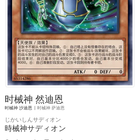
时械神 然迪恩
时械神 沙迪恩
|
时械神 萨迪恩
じかいしんサディオン
時械神サディオン