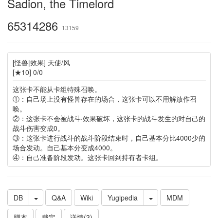
Sadion, the Timelord
65314286
13159
[怪兽|效果] 天使/风
[★10] 0/0
这张卡不能从卡组特殊召唤。
①：自己场上没有怪兽存在的场合，这张卡可以不用解放作召
唤。
②：这张卡不会被战斗·效果破坏，这张卡的战斗发生的对自己的
战斗伤害变成0。
③：这张卡进行战斗的战斗阶段结束时，自己基本分比4000少的
场合发动。自己基本分变成4000。
④：自己准备阶段发动。这张卡回到持有者卡组。
DB
Q&A
Wiki
Yugipedia
MDM
脚本
裁定
详情(3)