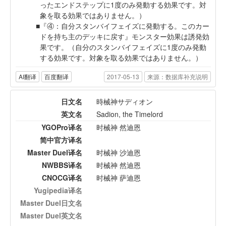
ったエンドステップに1度のみ発動する効果です。対
象を取る効果ではありません。）
『④：自分スタンバイフェイズに発動する。このカー
ドを持ち主のデッキに戻す』モンスター効果は誘発効
果です。（自分のスタンバイフェイズに1度のみ発動
する効果です。対象を取る効果ではありません。）
AI翻译
百度翻译
2017-05-13
来源：数据库补充说明
日文名
時械神サディオン
英文名
Sadion, the Timelord
YGOPro译名
时械神 然迪恩
简中官方译名
Master Duel译名
时械神 沙迪恩
NWBBS译名
时械神 然迪恩
CNOCG译名
时械神 萨迪恩
Yugipedia译名
Master Duel日文名
Master Duel英文名