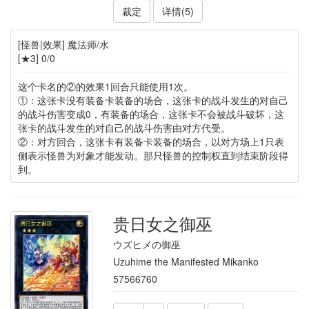
裁定
详情(5)
[怪兽|效果] 魔法师/水
[★3] 0/0
这个卡名的②的效果1回合只能使用1次。
①：这张卡没有装备卡装备的场合，这张卡的战斗发生的对自己
的战斗伤害变成0，有装备的场合，这张卡不会被战斗破坏，这
张卡的战斗发生的对自己的战斗伤害由对方代受。
②：对方回合，这张卡有装备卡装备的场合，以对方场上1只表
侧表示怪兽为对象才能发动。那只怪兽的控制权直到结束阶段得
到。
贵日女之御巫
ウズヒメの御巫
Uzuhime the Manifested Mikanko
57566760