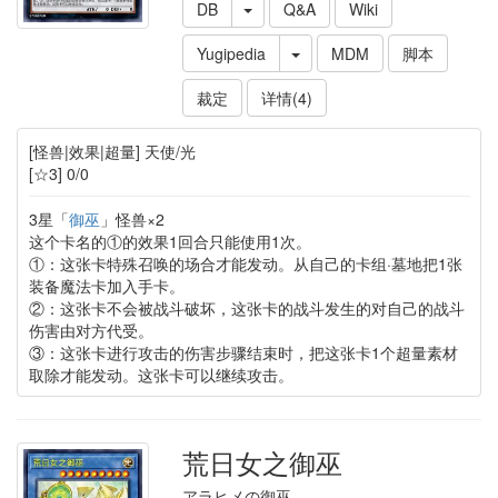
DB
Q&A
Wiki
Yugipedia
MDM
脚本
裁定
详情(4)
[怪兽|效果|超量] 天使/光
[☆3] 0/0
3星「
御巫
」怪兽×2
这个卡名的①的效果1回合只能使用1次。
①：这张卡特殊召唤的场合才能发动。从自己的卡组·墓地把1张
装备魔法卡加入手卡。
②：这张卡不会被战斗破坏，这张卡的战斗发生的对自己的战斗
伤害由对方代受。
③：这张卡进行攻击的伤害步骤结束时，把这张卡1个超量素材
取除才能发动。这张卡可以继续攻击。
荒日女之御巫
アラヒメの御巫