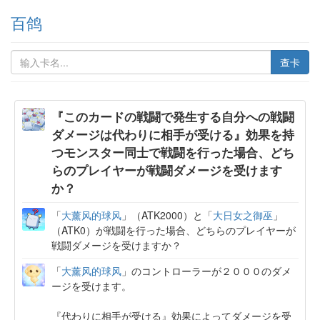
百鸽
查卡
『このカードの戦闘で発生する自分への戦闘
ダメージは代わりに相手が受ける』効果を持
つモンスター同士で戦闘を行った場合、どち
らのプレイヤーが戦闘ダメージを受けます
か？
「
大薰风的球风
」（ATK2000）と「
大日女之御巫
」
（ATK0）が戦闘を行った場合、どちらのプレイヤーが
戦闘ダメージを受けますか？
「
大薰风的球风
」のコントローラーが２０００のダメ
ージを受けます。
『代わりに相手が受ける』効果によってダメージを受