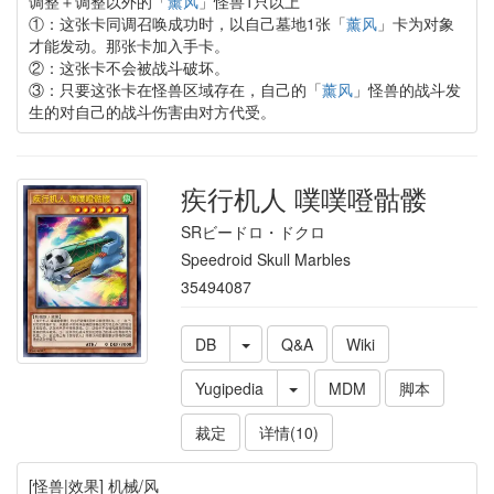
调整＋调整以外的「
薰风
」怪兽1只以上
①：这张卡同调召唤成功时，以自己墓地1张「
薰风
」卡为对象
才能发动。那张卡加入手卡。
②：这张卡不会被战斗破坏。
③：只要这张卡在怪兽区域存在，自己的「
薰风
」怪兽的战斗发
生的对自己的战斗伤害由对方代受。
疾行机人 噗噗噔骷髅
SRビードロ・ドクロ
Speedroid Skull Marbles
35494087
DB
Q&A
Wiki
Yugipedia
MDM
脚本
裁定
详情(10)
[怪兽|效果] 机械/风