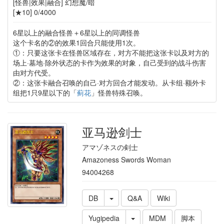
[怪兽|效果|融合] 幻想魔/暗
[★10] 0/4000
6星以上的融合怪兽＋6星以上的同调怪兽
这个卡名的②的效果1回合只能使用1次。
①：只要这张卡在怪兽区域存在，对方不能把这张卡以及对方的
场上·墓地·除外状态的卡作为效果的对象，自己受到的战斗伤害
由对方代受。
②：这张卡融合召唤的自己·对方回合才能发动。从卡组·额外卡
组把1只9星以下的「
蓟花
」怪兽特殊召唤。
亚马逊剑士
アマゾネスの剣士
Amazoness Swords Woman
94004268
DB
Q&A
Wiki
Yugipedia
MDM
脚本