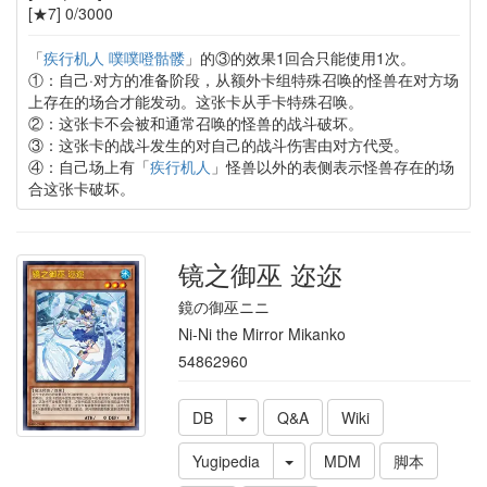
[★7] 0/3000
「
疾行机人 噗噗噔骷髅
」的③的效果1回合只能使用1次。
①：自己·对方的准备阶段，从额外卡组特殊召唤的怪兽在对方场
上存在的场合才能发动。这张卡从手卡特殊召唤。
②：这张卡不会被和通常召唤的怪兽的战斗破坏。
③：这张卡的战斗发生的对自己的战斗伤害由对方代受。
④：自己场上有「
疾行机人
」怪兽以外的表侧表示怪兽存在的场
合这张卡破坏。
镜之御巫 迩迩
鏡の御巫ニニ
Ni-Ni the Mirror Mikanko
54862960
DB
Q&A
Wiki
Yugipedia
MDM
脚本