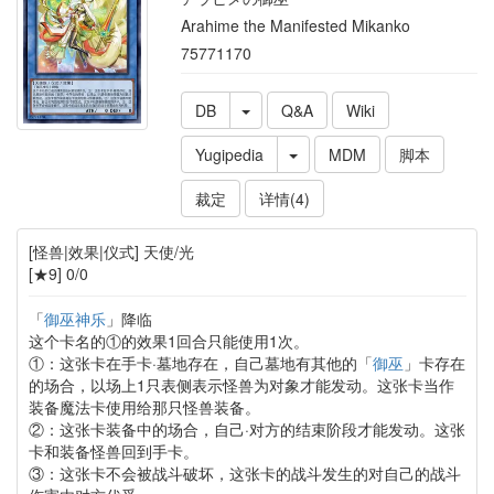
Arahime the Manifested Mikanko
75771170
DB
Q&A
Wiki
Yugipedia
MDM
脚本
裁定
详情(4)
[怪兽|效果|仪式] 天使/光
[★9] 0/0
「
御巫神乐
」降临
这个卡名的①的效果1回合只能使用1次。
①：这张卡在手卡·墓地存在，自己墓地有其他的「
御巫
」卡存在
的场合，以场上1只表侧表示怪兽为对象才能发动。这张卡当作
装备魔法卡使用给那只怪兽装备。
②：这张卡装备中的场合，自己·对方的结束阶段才能发动。这张
卡和装备怪兽回到手卡。
③：这张卡不会被战斗破坏，这张卡的战斗发生的对自己的战斗