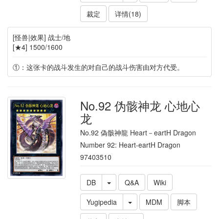
裁定
详情(18)
[怪兽|效果] 战士/地
[★4] 1500/1600
①：这张卡的战斗发生的对自己的战斗伤害由对方代受。
No.92 伪骸神龙 心地心
龙
No.92 偽骸神龍 Heart－eartH Dragon
Number 92: Heart-eartH Dragon
97403510
DB
Q&A
Wiki
Yugipedia
MDM
脚本