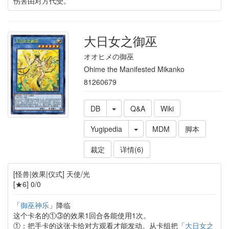
伤害由对方代受。
大日女之御巫
オオヒメの御巫
Ohime the Manifested Mikanko
81260679
DB
Q&A
Wiki
Yugipedia
MDM
脚本
裁定
详情(6)
[怪兽|效果|仪式] 天使/光
[★6] 0/0
「
御巫神乐
」降临
这个卡名的①③的效果1回合各能使用1次。
①：把手卡的这张卡给对方观看才能发动。从卡组把「
大日女之