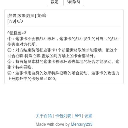
裁定
详情(6)
[怪兽|效果|超量] 龙/暗
[☆9] 0/0
9星怪兽×3
①：这张卡不会被战斗破坏，这张卡的战斗发生的对自己的战斗
伤害由对方代受。
②：对方结束阶段把这张卡1个超量素材取除才能发动。把这个
回合召唤·特殊召唤·盖放的对方场上的卡全部除外。
③：持有超量素材的这张卡被破坏送去墓地的场合才能发动。这
张卡特殊召唤。
④：这张卡用自身的效果特殊召唤的场合发动。这张卡的攻击力
上升除外中的卡数量×1000。
关于百鸽
|
卡包列表
|
API
|
设置
Made with dove by
Mercury233