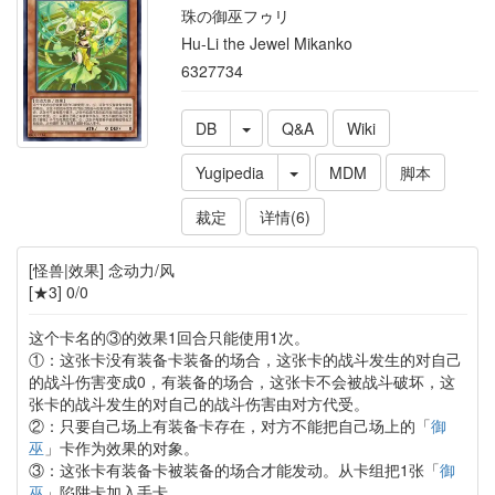
珠の御巫フゥリ
Hu-Li the Jewel Mikanko
6327734
DB
Q&A
Wiki
Yugipedia
MDM
脚本
裁定
详情(6)
[怪兽|效果] 念动力/风
[★3] 0/0
这个卡名的③的效果1回合只能使用1次。
①：这张卡没有装备卡装备的场合，这张卡的战斗发生的对自己
的战斗伤害变成0，有装备的场合，这张卡不会被战斗破坏，这
张卡的战斗发生的对自己的战斗伤害由对方代受。
②：只要自己场上有装备卡存在，对方不能把自己场上的「
御
巫
」卡作为效果的对象。
③：这张卡有装备卡被装备的场合才能发动。从卡组把1张「
御
巫
」陷阱卡加入手卡。