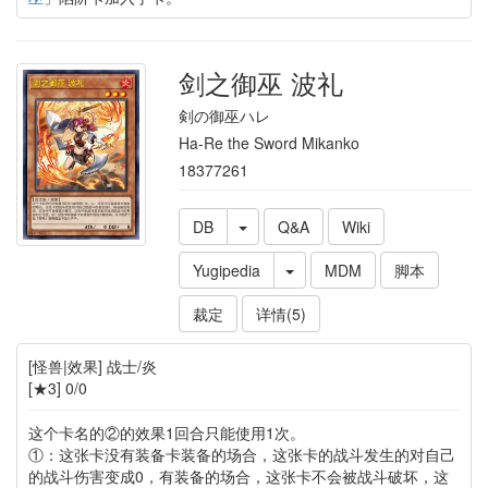
剑之御巫 波礼
剣の御巫ハレ
Ha-Re the Sword Mikanko
18377261
DB
Q&A
Wiki
Yugipedia
MDM
脚本
裁定
详情(5)
[怪兽|效果] 战士/炎
[★3] 0/0
这个卡名的②的效果1回合只能使用1次。
①：这张卡没有装备卡装备的场合，这张卡的战斗发生的对自己
的战斗伤害变成0，有装备的场合，这张卡不会被战斗破坏，这