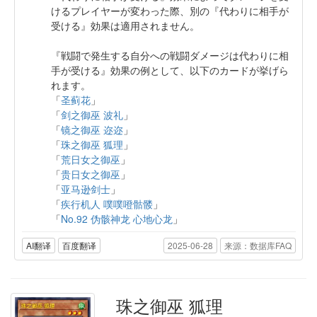
けるプレイヤーが変わった際、別の『代わりに相手が
受ける』効果は適用されません。
『戦闘で発生する自分への戦闘ダメージは代わりに相
手が受ける』効果の例として、以下のカードが挙げら
れます。
「
圣蓟花
」
「
剑之御巫 波礼
」
「
镜之御巫 迩迩
」
「
珠之御巫 狐理
」
「
荒日女之御巫
」
「
贵日女之御巫
」
「
亚马逊剑士
」
「
疾行机人 噗噗噔骷髅
」
「
No.92 伪骸神龙 心地心龙
」
AI翻译
百度翻译
2025-06-28
来源：数据库FAQ
珠之御巫 狐理