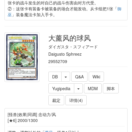
张卡的战斗发生的对自己的战斗伤害由对方代受。
②：这张卡有装备卡被装备的场合才能发动。从卡组把1张「
御
巫
」装备魔法卡加入手卡。
大薰风的球风
ダイガスタ・スフィアード
Daigusto Sphreez
29552709
DB
Q&A
Wiki
Yugipedia
MDM
脚本
裁定
详情(4)
[怪兽|效果|同调] 念动力/风
[★6] 2000/1300