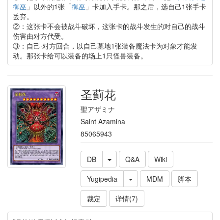
御巫
」以外的1张「
御巫
」卡加入手卡。那之后，选自己1张手卡
丢弃。
②：这张卡不会被战斗破坏，这张卡的战斗发生的对自己的战斗
伤害由对方代受。
③：自己·对方回合，以自己墓地1张装备魔法卡为对象才能发
动。那张卡给可以装备的场上1只怪兽装备。
圣蓟花
聖アザミナ
Saint Azamina
85065943
DB
Q&A
Wiki
Yugipedia
MDM
脚本
裁定
详情(7)