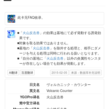
此卡无FAQ收录。
「
火山反击兽
」の効果は墓地にて必ず発動する誘発効
果です。
対象を取る効果ではありません。
墓地の「
火山反击兽
」を除外する処理と、相手にダメ
ージを与える処理は同時に行われる扱いとなります。
『自分の墓地に「
火山反击兽
」以外の炎属性モンスタ
ーが存在しない場合でも効果が発動します。
AI翻译
百度翻译
2015-02-05
来源：数据库补充说明
日文名
ヴォルカニック・カウンター
英文名
Volcanic Counter
YGOPro译名
火山反击兽
简中官方译名
Master Duel译名
火山性反击兽