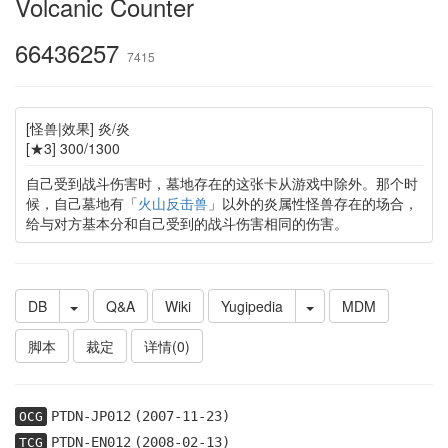
Volcanic Counter
66436257
7415
[怪兽|效果] 炎/炎
[★3] 300/1300
自己受到战斗伤害时，墓地存在的这张卡从游戏中除外。那个时
候，自己墓地有「
火山反击兽
」以外的炎属性怪兽存在的场合，
给与对方基本分和自己受到的战斗伤害相同的伤害。
DB
Q&A
Wiki
Yugipedia
MDM
脚本
裁定
详情(0)
PTDN-JP012
(2007-11-23)
OCG
PTDN-EN012
(2008-02-13)
TCG