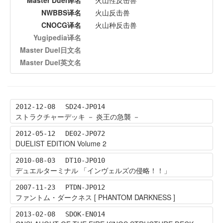
NWBBS译名
火山反击兽
CNOCG译名
火山种反击兽
Yugipedia译名
Master Duel日文名
Master Duel英文名
2012-12-08
SD24-JP014
ストラクチャーデッキ － 炎王の急襲 －
2012-05-12
DE02-JP072
DUELIST EDITION Volume 2
2010-08-03
DT10-JP010
デュエルターミナル 「インヴェルズの侵略！！」
2007-11-23
PTDN-JP012
ファントム・ダークネス [ PHANTOM DARKNESS ]
2013-02-08
SDOK-EN014