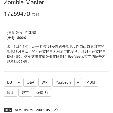
Zombie Master
17259470
7215
[怪兽|效果] 不死/暗
[★4] 1800/0
①：1回合1次，从手卡把1只怪兽送去墓地，以自己或者对方的
墓地1只4星以下的不死族怪兽为对象才能发动。那只不死族怪兽
特殊召唤。这个效果在这张卡在怪兽区域表侧表示存在的场合才
能发动和处理。
DB
Q&A
Wiki
Yugipedia
MDM
脚本
裁定
详情(6)
TAEV-JP039
(2007-05-12)
OCG