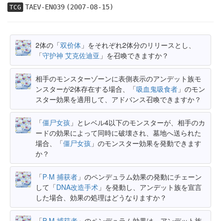
TAEV-EN039
(2007-08-15)
TCG
2体の「
双价体
」をそれぞれ2体分のリリースとし、
「
守护神 艾克佐迪亚
」を召喚できますか？
相手のモンスターゾーンに表側表示のアンデット族モ
ンスターが2体存在する場合、「
吸血鬼吸食者
」のモン
スター効果を適用して、アドバンス召喚できますか？
「
僵尸女孩
」とレベル4以下のモンスターが、相手のカ
ードの効果によって同時に破壊され、墓地へ送られた
場合、「
僵尸女孩
」のモンスター効果を発動できます
か？
「
P·M 捕获者
」のペンデュラム効果の発動にチェーン
して「
DNA改造手术
」を発動し、アンデット族を宣言
した場合、効果の処理はどうなりますか？
「
P·M 捕获者
」のペンデュラム効果は、アンデット族