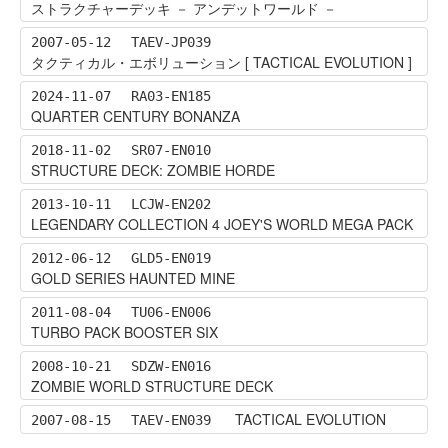
ストラクチャーデッキ － アンデットワールド －
2007-05-12
TAEV-JP039
タクティカル・エボリューション [ TACTICAL EVOLUTION ]
2024-11-07
RA03-EN185
QUARTER CENTURY BONANZA
2018-11-02
SR07-EN010
STRUCTURE DECK: ZOMBIE HORDE
2013-10-11
LCJW-EN202
LEGENDARY COLLECTION 4 JOEY'S WORLD MEGA PACK
2012-06-12
GLD5-EN019
GOLD SERIES HAUNTED MINE
2011-08-04
TU06-EN006
TURBO PACK BOOSTER SIX
2008-10-21
SDZW-EN016
ZOMBIE WORLD STRUCTURE DECK
TACTICAL EVOLUTION
2007-08-15
TAEV-EN039