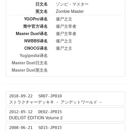
日文名
ゾンビ・マスター
英文名
Zombie Master
YGOPro译名
僵尸之主
简中官方译名
僵尸主宰者
Master Duel译名
僵尸主宰者
NWBBS译名
僵尸之主
CNOCG译名
僵尸之主
Yugipedia译名
Master Duel日文名
Master Duel英文名
2018-09-22
SR07-JP010
ストラクチャーデッキＲ － アンデットワールド －
2012-05-12
DE02-JP015
DUELIST EDITION Volume 2
2008-06-21
SD15-JP015