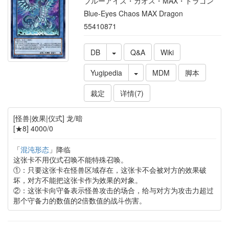
ブルーアイズ・カオス・MAX・ドラゴン
Blue-Eyes Chaos MAX Dragon
55410871
DB
Q&A
Wiki
Yugipedia
MDM
脚本
裁定
详情(7)
[怪兽|效果|仪式] 龙/暗
[★8] 4000/0
「
混沌形态
」降临
这张卡不用仪式召唤不能特殊召唤。
①：只要这张卡在怪兽区域存在，这张卡不会被对方的效果破
坏，对方不能把这张卡作为效果的对象。
②：这张卡向守备表示怪兽攻击的场合，给与对方为攻击力超过
那个守备力的数值的2倍数值的战斗伤害。