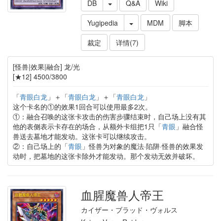
DB
Q&A
Wiki
Yugipedia
MDM
脚本
裁定
详情(7)
[怪兽|效果|融合] 龙/光
[★12] 4500/3800
「
青眼白龙
」＋「
青眼白龙
」＋「
青眼白龙
」
这个卡名的①的效果1回合可以使用最多2次。
①：融合召唤的这张卡攻击的伤害步骤结束时，自己场上没有其
他的表侧表示卡存在的场合，从额外卡组把1只「
青眼
」融合怪
兽送去墓地才能发动。这张卡可以继续攻击。
②：自己场上的「
青眼
」怪兽为对象的魔法·陷阱·怪兽的效果发
动时，把墓地的这张卡除外才能发动。那个发动无效并破坏。
血腥魔兽人帝王
カイザー・ブラッド・ヴォルス