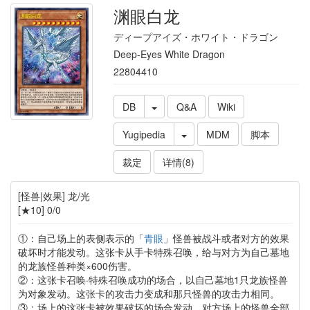
渊眼白龙
ディープアイズ・ホワイト・ドラゴン
Deep-Eyes White Dragon
22804410
DB
Q&A
Wiki
Yugipedia
MDM
脚本
裁定
详情(8)
[怪兽|效果] 龙/光
[★10] 0/0
①：自己场上的表侧表示的「
青眼
」怪兽被战斗或者对方的效果
破坏时才能发动。这张卡从手卡特殊召唤，给与对方为自己墓地
的龙族怪兽种类×600伤害。
②：这张卡召唤·特殊召唤成功的场合，以自己墓地1只龙族怪兽
为对象发动。这张卡的攻击力变成和那只怪兽的攻击力相同。
③：场上的这张卡被效果破坏的场合发动。对方场上的怪兽全部