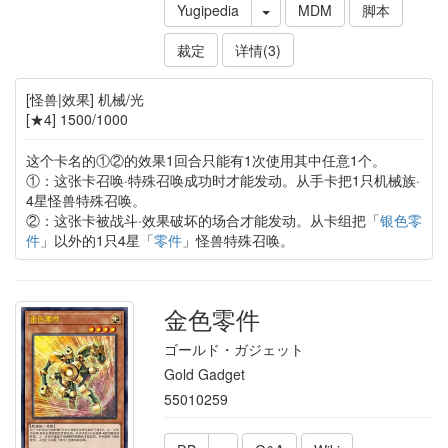
Yugipedia
MDM
脚本
裁定
详情(3)
[怪兽|效果] 机械/光
[★4] 1500/1000
这个卡名的①②的效果1回合只能有1次使用其中任意1个。
①：这张卡召唤·特殊召唤成功时才能发动。从手卡把1只机械族·
4星怪兽特殊召唤。
②：这张卡被战斗·效果破坏的场合才能发动。从卡组把「
银色零
件
」以外的1只4星「
零件
」怪兽特殊召唤。
金色零件
ゴールド・ガジェット
Gold Gadget
55010259