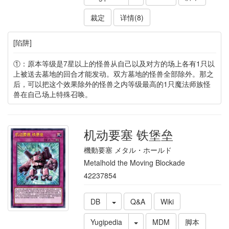
裁定
详情(8)
[陷阱]
①：原本等级是7星以上的怪兽从自己以及对方的场上各有1只以
上被送去墓地的回合才能发动。双方墓地的怪兽全部除外。那之
后，可以把这个效果除外的怪兽之内等级最高的1只魔法师族怪
兽在自己场上特殊召唤。
机动要塞 铁堡垒
機動要塞 メタル・ホールド
Metalhold the Moving Blockade
42237854
DB
Q&A
Wiki
Yugipedia
MDM
脚本