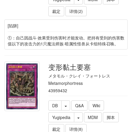
裁定
详情(2)
[陷阱]
①：自己因战斗·效果受到伤害时才能发动。把持有受到的伤害数
值以下的攻击力的1只魔法师族·暗属性怪兽从卡组特殊召唤。
变形黏土要塞
メタモル・クレイ・フォートレス
Metamorphortress
43959432
DB
Q&A
Wiki
Yugipedia
MDM
脚本
裁定
详情(8)