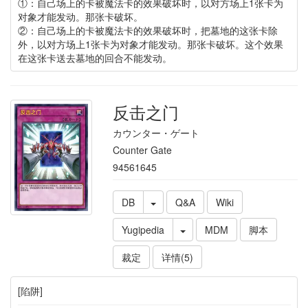
①：自己场上的卡被魔法卡的效果破坏时，以对方场上1张卡为
对象才能发动。那张卡破坏。
②：自己场上的卡被魔法卡的效果破坏时，把墓地的这张卡除
外，以对方场上1张卡为对象才能发动。那张卡破坏。这个效果
在这张卡送去墓地的回合不能发动。
反击之门
カウンター・ゲート
Counter Gate
94561645
DB
Q&A
Wiki
Yugipedia
MDM
脚本
裁定
详情(5)
[陷阱]