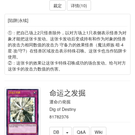
裁定
详情(10)
[陷阱|永续]
①：把自己场上2只怪兽除外，以对方场上1只表侧表示怪兽为对
象才能把这张卡发动。这张卡发动后变成持有和作为对象的怪兽
的攻击力相同数值的攻击力·守备力的效果怪兽（魔法师族·暗·4
星·攻/守?）在怪兽区域攻击表示特殊召唤。这张卡也当作陷阱卡
使用。
②：这张卡的效果让这张卡特殊召唤成功的场合发动。给与对方
这张卡的攻击力数值的伤害。
命运之发掘
運命の発掘
Dig of Destiny
81782376
DB
Q&A
Wiki