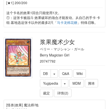
[★1] 200/200
这个卡名的效果1回合只能使用1次。
①：这张卡被战斗·效果破坏的场合才能发动。从自己的手卡·卡
组·墓地选这张卡以外的最多2只「
马卡龙棉花糖
」特殊召唤。
浆果魔术少女
ベリー・マジシャン・ガール
Berry Magician Girl
20747792
DB
Q&A
Wiki
Yugipedia
MDM
脚本
裁定
详情(2)
[怪兽|效果] 魔法师/地