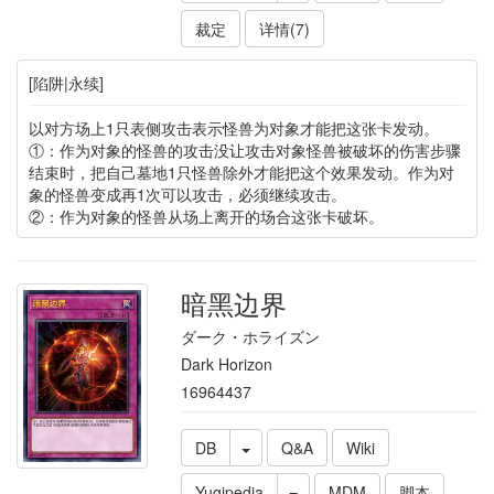
裁定
详情(7)
[陷阱|永续]
以对方场上1只表侧攻击表示怪兽为对象才能把这张卡发动。
①：作为对象的怪兽的攻击没让攻击对象怪兽被破坏的伤害步骤
结束时，把自己墓地1只怪兽除外才能把这个效果发动。作为对
象的怪兽变成再1次可以攻击，必须继续攻击。
②：作为对象的怪兽从场上离开的场合这张卡破坏。
暗黑边界
ダーク・ホライズン
Dark Horizon
16964437
DB
Q&A
Wiki
Yugipedia
MDM
脚本