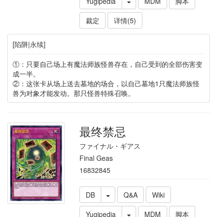
Yugipedia
MDM
脚本
裁定
详情(5)
[陷阱|永续]
①：只要自己场上有魔法师族怪兽存在，自己受到的全部伤害变
成一半。
②：这张卡从场上送去墓地的场合，以自己墓地1只魔法师族怪
兽为对象才能发动。那只怪兽特殊召唤。
最终禁忌
ファイナル・ギアス
Final Geas
16832845
DB
Q&A
Wiki
Yugipedia
MDM
脚本