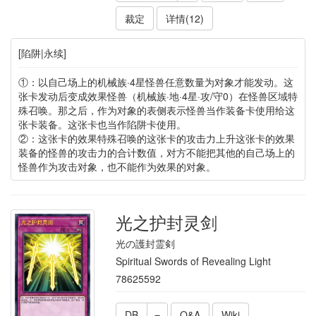
裁定
详情(12)
[陷阱|永续]
①：以自己场上的机械族·4星怪兽任意数量为对象才能发动。这
张卡发动后变成效果怪兽（机械族·地·4星·攻/守0）在怪兽区域特
殊召唤。那之后，作为对象的表侧表示怪兽当作装备卡使用给这
张卡装备。这张卡也当作陷阱卡使用。
②：这张卡的效果特殊召唤的这张卡的攻击力上升这张卡的效果
装备的怪兽的攻击力的合计数值，对方不能把其他的自己场上的
怪兽作为攻击对象，也不能作为效果的对象。
光之护封灵剑
光の護封霊剣
Spiritual Swords of Revealing Light
78625592
DB
Q&A
Wiki