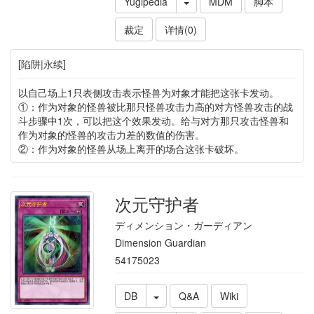
Yugipedia
MDM
脚本
裁定
详情(0)
[陷阱|永续]
以自己场上1只表侧攻击表示怪兽为对象才能把这张卡发动。
①：作为对象的怪兽被比那只怪兽攻击力高的对方怪兽攻击的战
斗步骤中1次，可以把这个效果发动。给与对方那只攻击怪兽和
作为对象的怪兽的攻击力差的数值的伤害。
②：作为对象的怪兽从场上离开的场合这张卡破坏。
次元守护者
ディメンション・ガーディアン
Dimension Guardian
54175023
DB
Q&A
Wiki