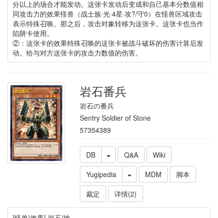
分以上的场合才能发动。这张卡发动后变成和自己基本分数值相
同攻击力的效果怪兽（战士族·光·4星·攻?/守0）在怪兽区域攻击
表示特殊召唤。那之后，攻击对象转移为这张卡。这张卡也当作
陷阱卡使用。
②：这张卡的效果特殊召唤的这张卡被战斗破坏的伤害计算后发
动。给与对方这张卡的攻击力数值的伤害。
岩石番兵
岩石の番兵
Sentry Soldier of Stone
57354389
DB
Q&A
Wiki
Yugipedia
MDM
脚本
裁定
详情(2)
[怪兽|效果] 岩石/地