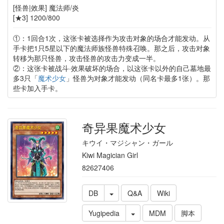
[怪兽|效果] 魔法师/炎
[★3] 1200/800
①：1回合1次，这张卡被选择作为攻击对象的场合才能发动。从
手卡把1只5星以下的魔法师族怪兽特殊召唤。那之后，攻击对象
转移为那只怪兽，攻击怪兽的攻击力变成一半。
②：这张卡被战斗·效果破坏的场合，以这张卡以外的自己墓地最
多3只「
魔术少女
」怪兽为对象才能发动（同名卡最多1张）。那
些卡加入手卡。
奇异果魔术少女
キウイ・マジシャン・ガール
Kiwi Magician Girl
82627406
DB
Q&A
Wiki
Yugipedia
MDM
脚本