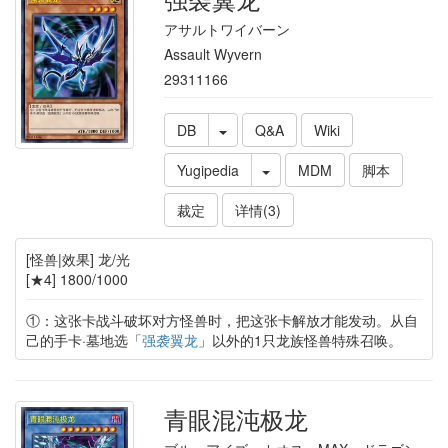
アサルトワイバーン
Assault Wyvern
29311166
DB
Q&A
Wiki
Yugipedia
MDM
脚本
裁定
详情(3)
[怪兽|效果] 龙/光
[★4] 1800/1000
①：这张卡战斗破坏对方怪兽时，把这张卡解放才能发动。从自
己的手卡·墓地选「
强袭翼龙
」以外的1只龙族怪兽特殊召唤。
青眼混沌极龙