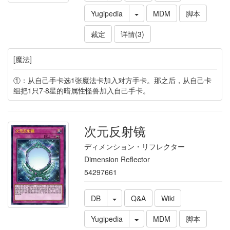
Yugipedia
MDM
脚本
裁定
详情(3)
[魔法]
①：从自己手卡选1张魔法卡加入对方手卡。那之后，从自己卡
组把1只7·8星的暗属性怪兽加入自己手卡。
次元反射镜
ディメンション・リフレクター
Dimension Reflector
54297661
DB
Q&A
Wiki
Yugipedia
MDM
脚本