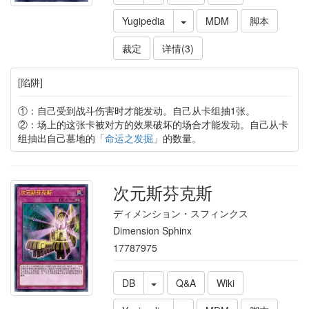
Yugipedia
MDM
脚本
裁定
详情(3)
[陷阱]
①：自己受到战斗伤害时才能发动。自己从卡组抽1张。
②：场上的这张卡被对方的效果破坏的场合才能发动。自己从卡
组抽出自己墓地的「
命运之发掘
」的数量。
次元斯芬克斯
ディメンション・スフィンクス
Dimension Sphinx
17787975
DB
Q&A
Wiki