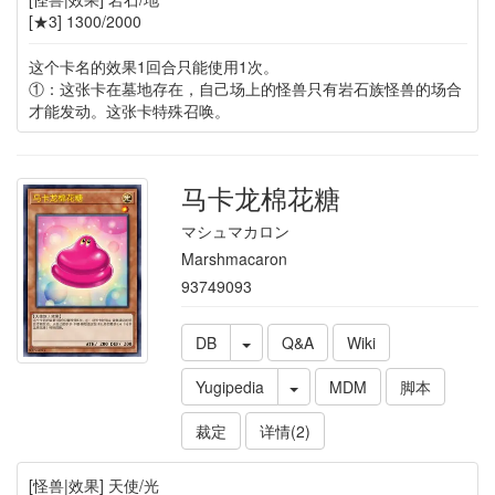
[★3] 1300/2000
这个卡名的效果1回合只能使用1次。
①：这张卡在墓地存在，自己场上的怪兽只有岩石族怪兽的场合
才能发动。这张卡特殊召唤。
马卡龙棉花糖
マシュマカロン
Marshmacaron
93749093
DB
Q&A
Wiki
Yugipedia
MDM
脚本
裁定
详情(2)
[怪兽|效果] 天使/光