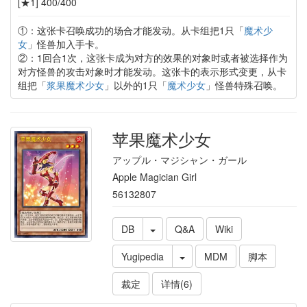
[★1] 400/400
①：这张卡召唤成功的场合才能发动。从卡组把1只「
魔术少
女
」怪兽加入手卡。
②：1回合1次，这张卡成为对方的效果的对象时或者被选择作为
对方怪兽的攻击对象时才能发动。这张卡的表示形式变更，从卡
组把「
浆果魔术少女
」以外的1只「
魔术少女
」怪兽特殊召唤。
苹果魔术少女
アップル・マジシャン・ガール
Apple Magician Girl
56132807
DB
Q&A
Wiki
Yugipedia
MDM
脚本
裁定
详情(6)