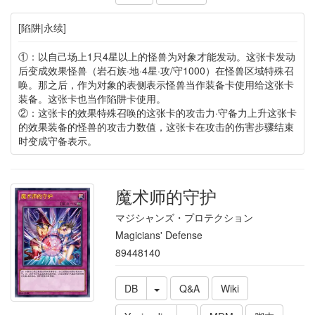
[陷阱|永续]
①：以自己场上1只4星以上的怪兽为对象才能发动。这张卡发动
后变成效果怪兽（岩石族·地·4星·攻/守1000）在怪兽区域特殊召
唤。那之后，作为对象的表侧表示怪兽当作装备卡使用给这张卡
装备。这张卡也当作陷阱卡使用。
②：这张卡的效果特殊召唤的这张卡的攻击力·守备力上升这张卡
的效果装备的怪兽的攻击力数值，这张卡在攻击的伤害步骤结束
时变成守备表示。
魔术师的守护
マジシャンズ・プロテクション
Magicians' Defense
89448140
DB
Q&A
Wiki