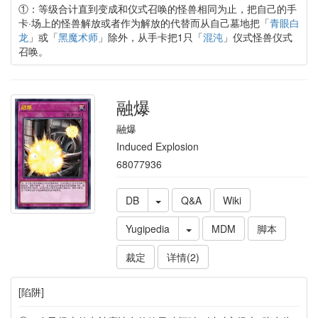
①：等级合计直到变成和仪式召唤的怪兽相同为止，把自己的手
卡·场上的怪兽解放或者作为解放的代替而从自己墓地把「
青眼白
龙
」或「
黑魔术师
」除外，从手卡把1只「
混沌
」仪式怪兽仪式
召唤。
融爆
融爆
Induced Explosion
68077936
DB
Q&A
Wiki
Yugipedia
MDM
脚本
裁定
详情(2)
[陷阱]