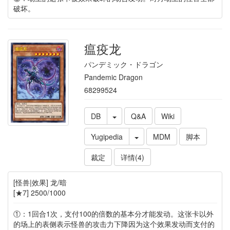
破坏。
瘟疫龙
パンデミック・ドラゴン
Pandemic Dragon
68299524
DB
Q&A
Wiki
Yugipedia
MDM
脚本
裁定
详情(4)
[怪兽|效果] 龙/暗
[★7] 2500/1000
①：1回合1次，支付100的倍数的基本分才能发动。这张卡以外
的场上的表侧表示怪兽的攻击力下降因为这个效果发动而支付的