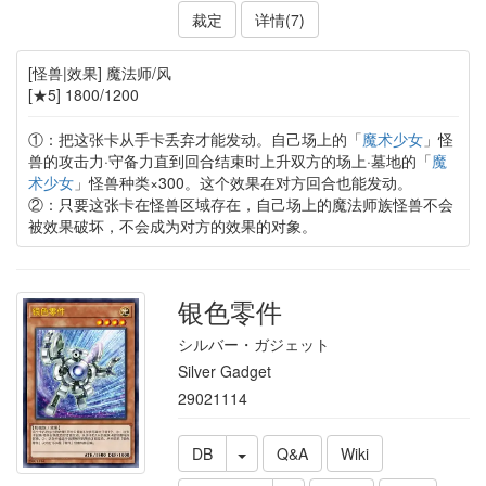
裁定
详情(7)
[怪兽|效果] 魔法师/风
[★5] 1800/1200
①：把这张卡从手卡丢弃才能发动。自己场上的「
魔术少女
」怪
兽的攻击力·守备力直到回合结束时上升双方的场上·墓地的「
魔
术少女
」怪兽种类×300。这个效果在对方回合也能发动。
②：只要这张卡在怪兽区域存在，自己场上的魔法师族怪兽不会
被效果破坏，不会成为对方的效果的对象。
银色零件
シルバー・ガジェット
Silver Gadget
29021114
DB
Q&A
Wiki