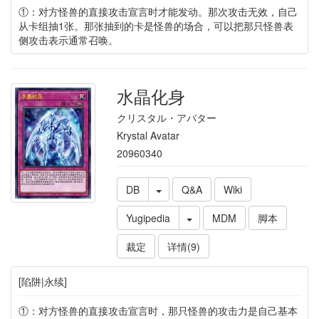
①：对方怪兽的直接攻击宣言时才能发动。那次攻击无效，自己
从卡组抽1张。那张抽到的卡是怪兽的场合，可以把那只怪兽表
侧攻击表示通常召唤。
水晶化身
クリスタル・アバター
Krystal Avatar
20960340
DB
Q&A
Wiki
Yugipedia
MDM
脚本
裁定
详情(9)
[陷阱|永续]
①：对方怪兽的直接攻击宣言时，那只怪兽的攻击力是自己基本