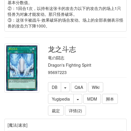
基本分数值。
②：1回合1次，以持有这张卡的攻击力以下的攻击力的场上1只
怪兽为对象才能发动。那只怪兽破坏。
③：这张卡被战斗·效果破坏的场合发动。场上的全部表侧表示怪
兽的攻击力下降1000。
龙之斗志
竜の闘志
Dragon's Fighting Spirit
95697223
DB
Q&A
Wiki
Yugipedia
MDM
脚本
裁定
详情(2)
[魔法|速攻]