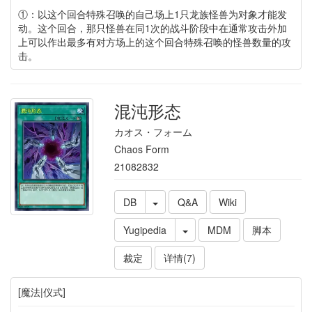
①：以这个回合特殊召唤的自己场上1只龙族怪兽为对象才能发
动。这个回合，那只怪兽在同1次的战斗阶段中在通常攻击外加
上可以作出最多有对方场上的这个回合特殊召唤的怪兽数量的攻
击。
混沌形态
カオス・フォーム
Chaos Form
21082832
DB
Q&A
Wiki
Yugipedia
MDM
脚本
裁定
详情(7)
[魔法|仪式]