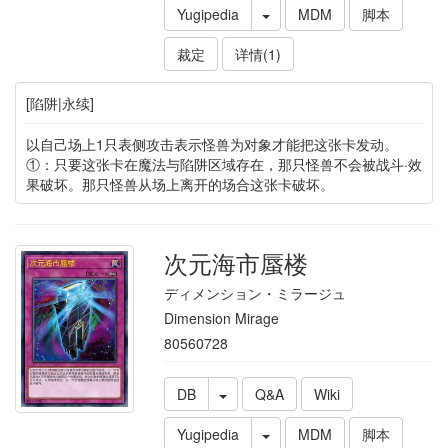
Yugipedia
MDM
脚本
裁定
详情(1)
[陷阱|永续]
以自己场上1只表侧攻击表示怪兽为对象才能把这张卡发动。
①：只要这张卡在魔法与陷阱区域存在，那只怪兽不会被战斗·效
果破坏。那只怪兽从场上离开的场合这张卡破坏。
次元海市蜃楼
ディメンション・ミラージュ
Dimension Mirage
80560728
DB
Q&A
Wiki
Yugipedia
MDM
脚本