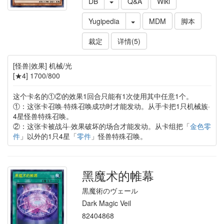
DB
Q&A
Wiki
Yugipedia
MDM
脚本
裁定
详情(5)
[怪兽|效果] 机械/光
[★4] 1700/800
这个卡名的①②的效果1回合只能有1次使用其中任意1个。
①：这张卡召唤·特殊召唤成功时才能发动。从手卡把1只机械族·
4星怪兽特殊召唤。
②：这张卡被战斗·效果破坏的场合才能发动。从卡组把「
金色零
件
」以外的1只4星「
零件
」怪兽特殊召唤。
黑魔术的帷幕
黒魔術のヴェール
Dark Magic Veil
82404868