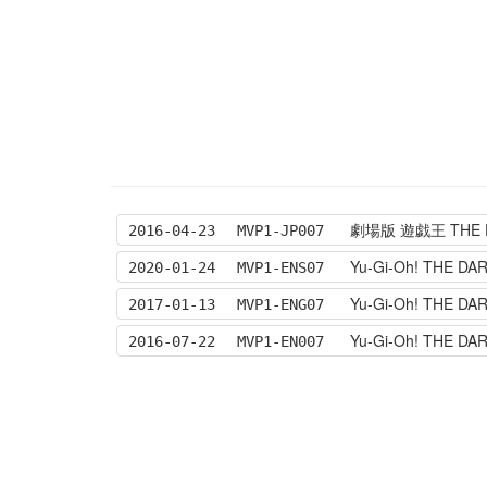
劇場版 遊戯王 THE DA
2016-04-23
MVP1-JP007
Yu-Gi-Oh! THE D
2020-01-24
MVP1-ENS07
Yu-Gi-Oh! THE D
2017-01-13
MVP1-ENG07
Yu-Gi-Oh! THE DA
2016-07-22
MVP1-EN007