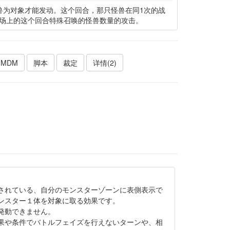
兽为对象才能发动。这个回合，那只怪兽在同1次的战
场上的这个回合特殊召唤的怪兽数量的攻击。
MDM
脚本
裁定
详情(2)
されている、自分のモンスターゾーンに表側表示で
ンスター１体を対象に取る効果です。
発動できません。
果や条件でバトルフェイズを行えないターンや、相