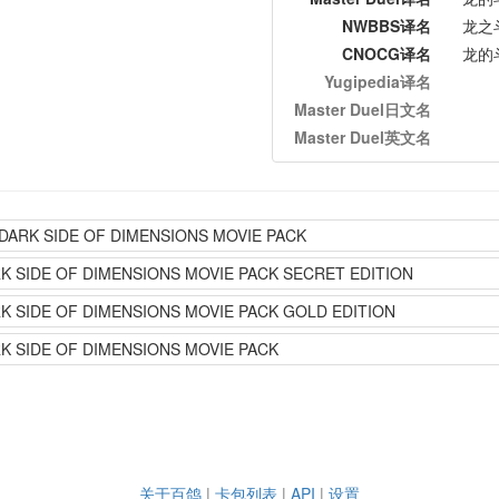
NWBBS译名
龙之
CNOCG译名
龙的
Yugipedia译名
Master Duel日文名
Master Duel英文名
RK SIDE OF DIMENSIONS MOVIE PACK
ARK SIDE OF DIMENSIONS MOVIE PACK SECRET EDITION
ARK SIDE OF DIMENSIONS MOVIE PACK GOLD EDITION
RK SIDE OF DIMENSIONS MOVIE PACK
关于百鸽
|
卡包列表
|
API
|
设置