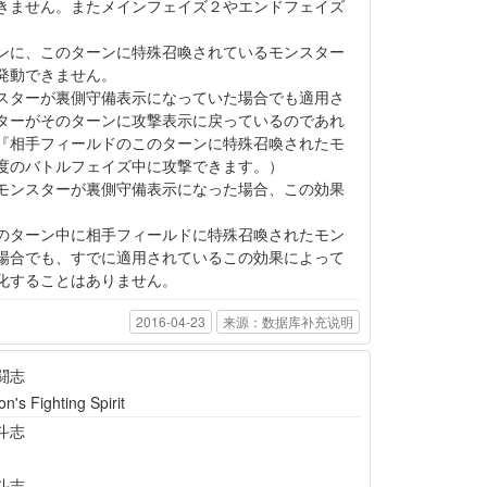
きません。またメインフェイズ２やエンドフェイズ
ンに、このターンに特殊召喚されているモンスター
発動できません。
スターが裏側守備表示になっていた場合でも適用さ
ターがそのターンに攻撃表示に戻っているのであれ
『相手フィールドのこのターンに特殊召喚されたモ
度のバトルフェイズ中に攻撃できます。）
モンスターが裏側守備表示になった場合、この効果
。
のターン中に相手フィールドに特殊召喚されたモン
場合でも、すでに適用されているこの効果によって
化することはありません。
2016-04-23
来源：数据库补充说明
闘志
n's Fighting Spirit
斗志
斗志