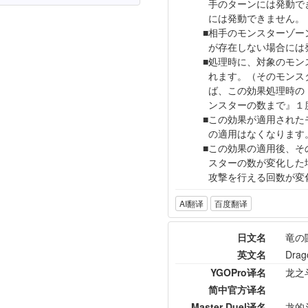
手のターンには発動で
には発動できません。
相手のモンスターゾー
が存在しない場合には
処理時に、対象のモン
れます。（そのモンス
ば、この効果処理時の
ンスターの数まで』１
この効果が適用された
の適用はなくなります
この効果の適用後、そ
スターの数が変化した
攻撃を行える回数が変
AI翻译
百度翻译
日文名
竜の
英文名
Drago
YGOPro译名
龙之
简中官方译名
Master Duel译名
龙的