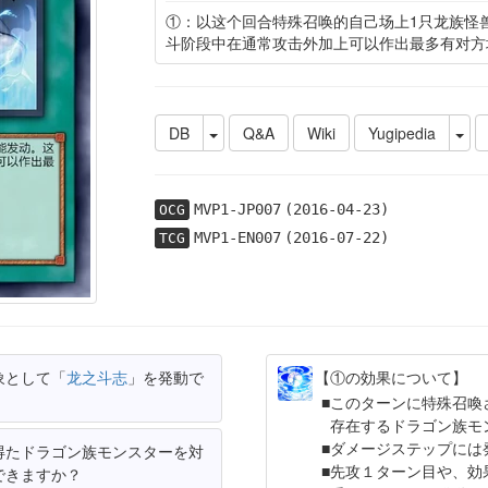
①：以这个回合特殊召唤的自己场上1只龙族怪
斗阶段中在通常攻击外加上可以作出最多有对方
DB
Q&A
Wiki
Yugipedia
MVP1-JP007
(2016-04-23)
OCG
MVP1-EN007
(2016-07-22)
TCG
象として「
龙之斗志
」を発動で
【①の効果について】
このターンに特殊召喚
存在するドラゴン族モ
ダメージステップには
得たドラゴン族モンスターを対
先攻１ターン目や、効
できますか？