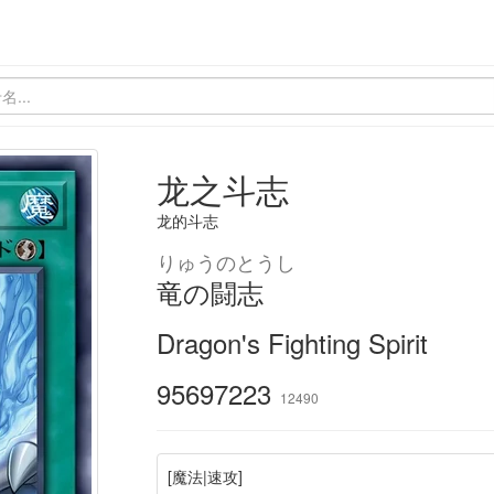
龙之斗志
龙的斗志
りゅうのとうし
竜の闘志
Dragon's Fighting Spirit
95697223
12490
[魔法|速攻]