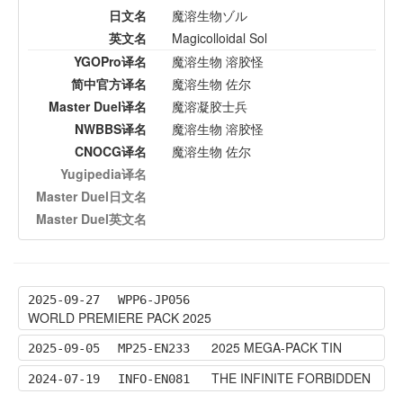
日文名
魔溶生物ゾル
英文名
Magicolloidal Sol
YGOPro译名
魔溶生物 溶胶怪
简中官方译名
魔溶生物 佐尔
Master Duel译名
魔溶凝胶士兵
NWBBS译名
魔溶生物 溶胶怪
CNOCG译名
魔溶生物 佐尔
Yugipedia译名
Master Duel日文名
Master Duel英文名
2025-09-27
WPP6-JP056
WORLD PREMIERE PACK 2025
2025 MEGA-PACK TIN
2025-09-05
MP25-EN233
THE INFINITE FORBIDDEN
2024-07-19
INFO-EN081