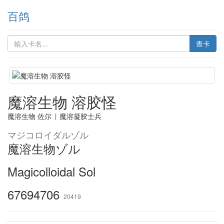
百鸽
查卡
魔溶生物 溶胶怪
魔溶生物 佐尔
|
魔溶凝胶士兵
マジコロイダルゾル
魔溶生物ゾル
Magicolloidal Sol
67694706
20419