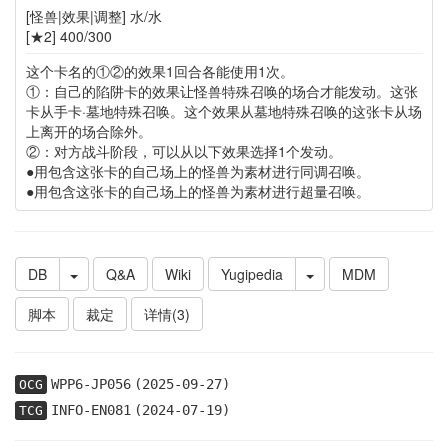
[怪兽|效果|调整] 水/水
[★2] 400/300
这个卡名的①②的效果1回合各能使用1次。
①：自己的陷阱卡的效果让怪兽特殊召唤的场合才能发动。这张
卡从手卡·墓地特殊召唤。这个效果从墓地特殊召唤的这张卡从场
上离开的场合除外。
②：对方战斗阶段，可以从以下效果选择1个发动。
●用包含这张卡的自己场上的怪兽为素材进行同调召唤。
●用包含这张卡的自己场上的怪兽为素材进行超量召唤。
DB
Q&A
Wiki
Yugipedia
MDM
脚本
裁定
详情(3)
WPP6-JP056
(2025-09-27)
OCG
INFO-EN081
(2024-07-19)
TCG