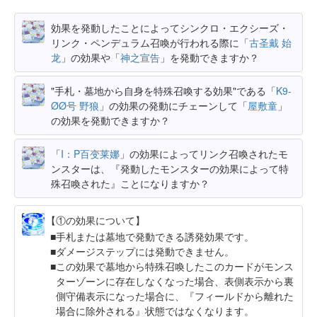
効果を発動したことによってシンクロ・エクシーズ・
リンク・ペンデュラム召喚が行われる際に「
古圣戴 始
龙
」の効果や「
神之宣告
」を発動できますか？
"手札・墓地から自身を特殊召喚する効果"である「
K9-
ØØ号 野狼
」の効果の発動にチェーンして「
屋敷童
」
の効果を発動できますか？
「
I：P百变莱娜
」の効果によってリンク召喚されたモ
ンスターは、『発動したモンスターの効果によって特
殊召喚された』ことになりますか？
【①の効果について】
手札または墓地で発動できる誘発効果です。
ダメージステップには発動できません。
この効果で墓地から特殊召喚したこのカードがモンス
ターゾーンに存在しなくなった場合、表側表示から裏
側守備表示になった場合に、『フィールドから離れた
場合に除外される』状態ではなくなります。