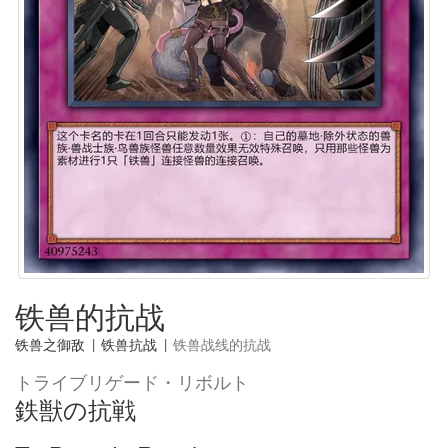
铁兽的抗战
铁兽之御敌
|
铁兽抗战
|
铁兽战线的抗战
トライブリゲード・リボルト
鉄獣の抗戦