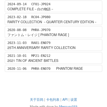
2024-09-14
CF01-JP024
COMPLETE FILE－白の物語－
2023-02-18
RC04-JP080
RARITY COLLECTION －QUARTER CENTURY EDITION－
2020-08-08
PHRA-JP070
ファントム・レイジ [ PHANTOM RAGE ]
2023-11-03
RA01-EN079
25TH ANNIVERSARY RARITY COLLECTION
2021-10-01
MP21-EN212
2021 TIN OF ANCIENT BATTLES
PHANTOM RAGE
2020-11-06
PHRA-EN070
关于百鸽
|
卡包列表
|
API
|
设置
Made with dove by
Mercury233