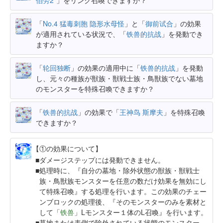
「
No.4 猛毒刺胞 隐形水母怪
」と「
御前试合
」の効果
が適用されている状況で、「
铁兽的抗战
」を発動でき
ますか？
「
轮回独断
」の効果の適用中に「
铁兽的抗战
」を発動
し、元々の種族が獣族・獣戦士族・鳥獣族でない墓地
のモンスターを特殊召喚できますか？
「
铁兽的抗战
」の効果で「
王神鸟 斯摩夫
」を特殊召喚
できますか？
【①の効果について】
ダメージステップには発動できません。
処理時に、『自分の墓地・除外状態の獣族・獣戦士
族・鳥獣族モンスターを任意の数だけ効果を無効にし
て特殊召喚』する処理を行います。この効果のチェー
ンブロックの処理後、『そのモンスターのみを素材と
して「
铁兽
」Lモンスター１体のL召喚』を行います。
墓地または表側で除外されている状態のモンスター