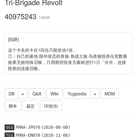
Tri-Brigade Revolt
40975243
15549
[陷阱]
这个卡名的卡在1回合只能发动1张。
①：自己的墓地·除外状态的兽族·兽战士族·鸟兽族怪兽任意数量
效果无效特殊召唤，只用那些怪兽为素材进行1只「
铁兽
」连接
怪兽的连接召唤。
DB
Q&A
Wiki
Yugipedia
MDM
脚本
裁定
详情(8)
PHRA-JP070
(2020-08-08)
OCG
PHRA-EN070
(2020-11-06)
TCG