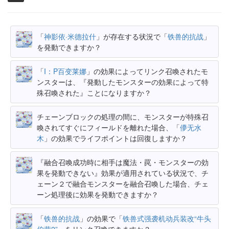
「
神影依·米德拉什
」が存在する状況で「
铁兽的抗战
」
を発動できますか？
「
I：P百变莱娜
」の効果によってリンク召喚されたモ
ンスターは、『発動したモンスターの効果によって特
殊召喚された』ことになりますか？
チェーンブロックの処理の間に、モンスターが特殊召
喚されてすぐにフィールドを離れた場合、「
儚无水
木
」の効果でライフポイントは回復しますか？
『融合召喚成功時に相手は魔法・罠・モンスターの効
果を発動できない』効果が適用されている状況で、チ
ェーン２で融合モンスターを融合召喚した場合、チェ
ーン処理後に効果を発動できますか？
「
铁兽的抗战
」の効果で「
铁兽式强袭机动兵装改“牛头
伯劳2”
」をリンク召喚できますか？