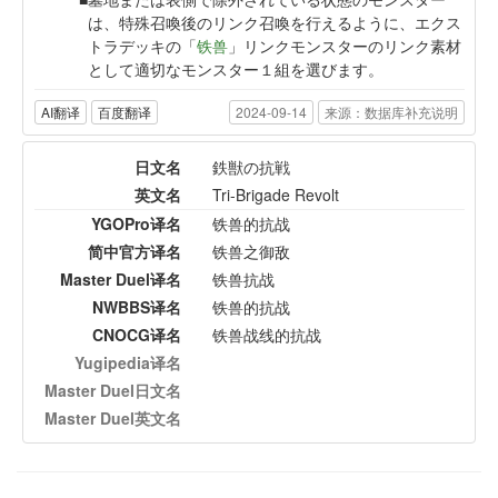
は、特殊召喚後のリンク召喚を行えるように、エクス
トラデッキの「
铁兽
」リンクモンスターのリンク素材
として適切なモンスター１組を選びます。
AI翻译
百度翻译
2024-09-14
来源：数据库补充说明
日文名
鉄獣の抗戦
英文名
Tri-Brigade Revolt
YGOPro译名
铁兽的抗战
简中官方译名
铁兽之御敌
Master Duel译名
铁兽抗战
NWBBS译名
铁兽的抗战
CNOCG译名
铁兽战线的抗战
Yugipedia译名
Master Duel日文名
Master Duel英文名