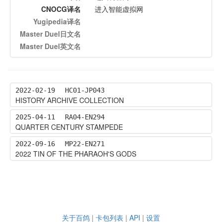
CNOCG译名
进入智能虚拟网
Yugipedia译名
Master Duel日文名
Master Duel英文名
2022-02-19
HC01-JP043
HISTORY ARCHIVE COLLECTION
2025-04-11
RA04-EN294
QUARTER CENTURY STAMPEDE
2022-09-16
MP22-EN271
2022 TIN OF THE PHARAOH'S GODS
关于百鸽
|
卡包列表
|
API
|
设置