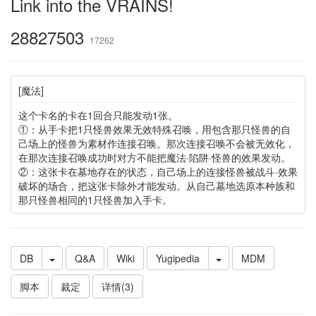
Link into the VRAINS!
28827503
17262
[魔法]
这个卡名的卡在1回合只能发动1张。
①：从手卡把1只怪兽效果无效特殊召唤，用包含那只怪兽的自
己场上的怪兽为素材作连接召唤。那次连接召唤不会被无效化，
在那次连接召唤成功时对方不能把魔法·陷阱·怪兽的效果发动。
②：这张卡在墓地存在的状态，自己场上的连接怪兽被战斗·效果
破坏的场合，把这张卡除外才能发动。从自己墓地选原本种族和
那只怪兽相同的1只怪兽加入手卡。
DB
Q&A
Wiki
Yugipedia
MDM
脚本
裁定
详情(3)