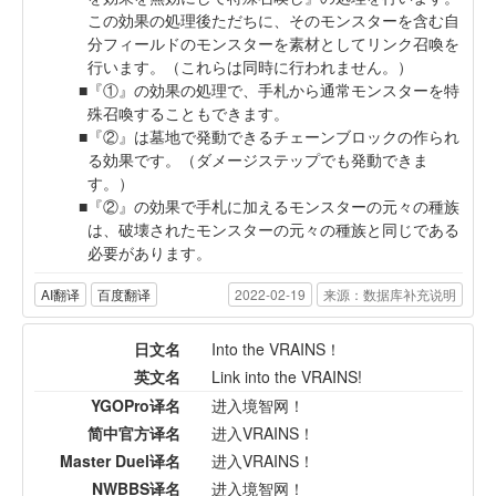
この効果の処理後ただちに、そのモンスターを含む自
分フィールドのモンスターを素材としてリンク召喚を
行います。（これらは同時に行われません。）
『①』の効果の処理で、手札から通常モンスターを特
殊召喚することもできます。
『②』は墓地で発動できるチェーンブロックの作られ
る効果です。（ダメージステップでも発動できま
す。）
『②』の効果で手札に加えるモンスターの元々の種族
は、破壊されたモンスターの元々の種族と同じである
必要があります。
AI翻译
百度翻译
2022-02-19
来源：数据库补充说明
日文名
Into the VRAINS！
英文名
Link into the VRAINS!
YGOPro译名
进入境智网！
简中官方译名
进入VRAINS！
Master Duel译名
进入VRAINS！
NWBBS译名
进入境智网！