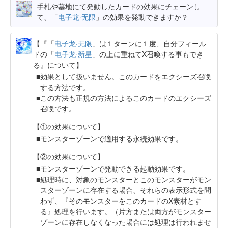
手札や墓地にて発動したカードの効果にチェーンし
て、「
电子龙·无限
」の効果を発動できますか？
【『「
电子龙·无限
」は１ターンに１度、自分フィール
ドの「
电子龙·新星
」の上に重ねてX召喚する事もでき
る』について】
効果として扱いません。このカードをエクシーズ召喚
する方法です。
この方法も正規の方法によるこのカードのエクシーズ
召喚です。
【①の効果について】
モンスターゾーンで適用する永続効果です。
【②の効果について】
モンスターゾーンで発動できる起動効果です。
処理時に、対象のモンスターとこのモンスターがモン
スターゾーンに存在する場合、それらの表示形式を問
わず、『そのモンスターをこのカードのX素材とす
る』処理を行います。（片方または両方がモンスター
ゾーンに存在しなくなった場合には処理は行われませ