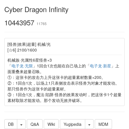
Cyber Dragon Infinity
10443957
11765
[怪兽|效果|超量] 机械/光
[☆6] 2100/1600
机械族·光属性6星怪兽×3
「
电子龙·无限
」1回合1次也能在自己场上的「
电子龙·新星
」上
面重叠来超量召唤。
①：这张卡的攻击力上升这张卡的超量素材数量×200。
②：1回合1次，以场上1只表侧攻击表示怪兽为对象才能发动。
那只怪兽作为这张卡的超量素材。
③：1回合1次，魔法·陷阱·怪兽的效果发动时，把这张卡1个超量
素材取除才能发动。那个发动无效并破坏。
DB
Q&A
Wiki
Yugipedia
MDM