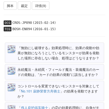
脚本
裁定
详情(9)
CROS-JP090
(2015-02-14)
OCG
BOSH-EN094
(2016-01-15)
TCG
『無効にし破壊する』効果処理時に、効果の発動や効
果が無効になろうとしているモンスターが効果を発動
した場所に存在しない場合、処理はどうなりますか？
永続魔法・永続罠・フィールド魔法・装備魔法のカー
ドの発動は、”カードの効果の発動”に該当しますか？
コントロールを変更できないモンスターを対象として
「
No.101 寂静荣誉方舟骑士
」の効果を発動できます
か？
「
伟人庇护战车骑士
」の②の効果処理時に、自身がモ