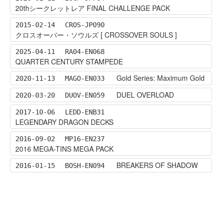
20thシークレットレア FINAL CHALLENGE PACK
2015-02-14
CROS-JP090
クロスオーバー・ソウルズ [ CROSSOVER SOULS ]
2025-04-11
RA04-EN068
QUARTER CENTURY STAMPEDE
Gold Series: Maximum Gold
2020-11-13
MAGO-EN033
DUEL OVERLOAD
2020-03-20
DUOV-EN059
2017-10-06
LEDD-ENB31
LEGENDARY DRAGON DECKS
2016-09-02
MP16-EN237
2016 MEGA-TINS MEGA PACK
BREAKERS OF SHADOW
2016-01-15
BOSH-EN094