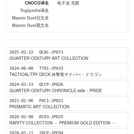
CNOCG译名
电子龙·无限
Yugipedia译名
Master Duel日文名
Master Duel英文名
2025-02-22
QCAC-JP073
QUARTER CENTURY ART COLLECTION
2024-06-08
TT01-JPA33
TACTICAL-TRY DECK 終撃竜サイバー・ドラゴン
2024-03-23
QCCP-JP026
QUARTER CENTURY CHRONICLE side：PRIDE
2021-02-06
PAC1-JP021
PRISMATIC ART COLLECTION
2020-02-08
RC03-JP025
RARITY COLLECTION － PREMIUM GOLD EDITION －
2020-01-11
20CP-JPF04