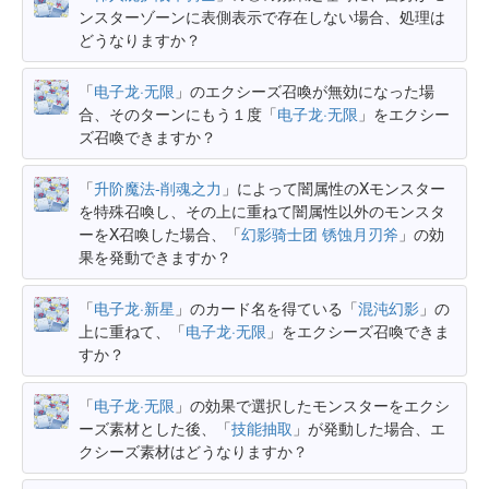
ンスターゾーンに表側表示で存在しない場合、処理は
どうなりますか？
「
电子龙·无限
」のエクシーズ召喚が無効になった場
合、そのターンにもう１度「
电子龙·无限
」をエクシー
ズ召喚できますか？
「
升阶魔法-削魂之力
」によって闇属性のXモンスター
を特殊召喚し、その上に重ねて闇属性以外のモンスタ
ーをX召喚した場合、「
幻影骑士团 锈蚀月刃斧
」の効
果を発動できますか？
「
电子龙·新星
」のカード名を得ている「
混沌幻影
」の
上に重ねて、「
电子龙·无限
」をエクシーズ召喚できま
すか？
「
电子龙·无限
」の効果で選択したモンスターをエクシ
ーズ素材とした後、「
技能抽取
」が発動した場合、エ
クシーズ素材はどうなりますか？