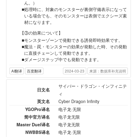
ん。）
処理時に、対象のモンスターが裏側守備表示になって
いる場合でも、そのモンスターは表側でエクシーズ素
材になります。
【③の効果について】
モンスターゾーンで発動できる誘発即時効果です。
魔法・罠・モンスターの効果が発動した時、その発動
に直接チェーンして発動できます。
ダメージステップ中でも発動できます。
AI翻译
百度翻译
2024-03-23
来源：数据库补充说明
サイバー・ドラゴン・インフィニテ
日文名
ィ
英文名
Cyber Dragon Infinity
YGOPro译名
电子龙·无限
简中官方译名
电子龙无限
Master Duel译名
电子龙无限
NWBBS译名
电子龙·无限