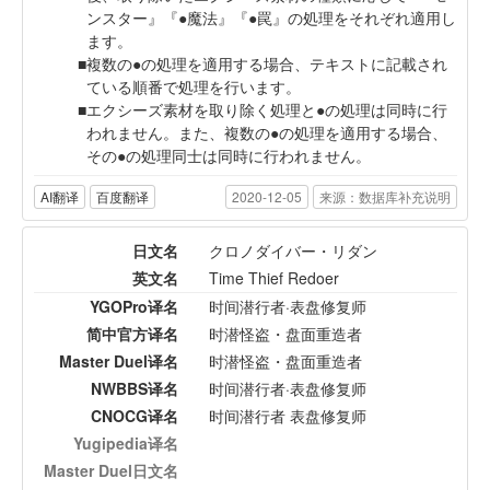
ンスター』『●魔法』『●罠』の処理をそれぞれ適用し
ます。
複数の●の処理を適用する場合、テキストに記載され
ている順番で処理を行います。
エクシーズ素材を取り除く処理と●の処理は同時に行
われません。また、複数の●の処理を適用する場合、
その●の処理同士は同時に行われません。
AI翻译
百度翻译
2020-12-05
来源：数据库补充说明
日文名
クロノダイバー・リダン
英文名
Time Thief Redoer
YGOPro译名
时间潜行者·表盘修复师
简中官方译名
时潜怪盗・盘面重造者
Master Duel译名
时潜怪盗・盘面重造者
NWBBS译名
时间潜行者·表盘修复师
CNOCG译名
时间潜行者 表盘修复师
Yugipedia译名
Master Duel日文名