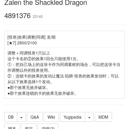
Zalen the Shackled Dragon
4891376
22145
[怪兽|效果|调整|同调] 龙/暗
[★7] 2800/2100
调整＋同调怪兽1只以上
这个卡名的②的效果1回合只能使用1次。
①：把自己场上的这张卡作为同调素材的场合，可以把这张卡当
作调整以外的怪兽使用。
②：连锁卡的效果的发动让魔法·陷阱·怪兽的效果发动时，可以
从以下效果选择1个发动。
●那个效果无效并破坏。
●那个效果连锁的卡的效果无效并破坏。
DB
Q&A
Wiki
Yugipedia
MDM
脚本
裁定
详情(2)