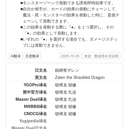
モンスターゾーンで発動できる誘発即時効果です。
自分か相手が、カードの効果の発動にチェーンして、
魔法・罠・モンスターの効果を発動した時に、直接チ
ェーンして発動できます。
この効果を発動する際に『●』を１つ選択し、その
『●』の効果として発動します。
いずれの『●』を選択する場合でも、ダメージステッ
プには発動できません。
AI翻译
百度翻译
2025-10-25
来源：数据库补充说明
日文名
鎖縛竜ザレン
英文名
Zalen the Shackled Dragon
YGOPro译名
锁缚龙 锁镰
简中官方译名
锁缚龙 扎连
Master Duel译名
锁缚龙 扎连
NWBBS译名
锁缚龙 锁镰
CNOCG译名
锁缚龙 锁镰
Yugipedia译名
Master Duel日文名