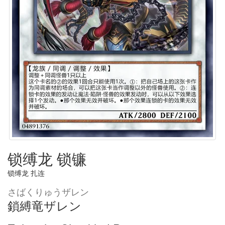
锁缚龙 锁镰
锁缚龙 扎连
さばくりゅうザレン
鎖縛竜ザレン