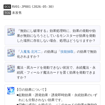
RV01-JP001
(2026-05-30)
OCG
未发售
TCG
『無効にし破壊する』効果処理時に、効果の発動や効
果が無効になろうとしているモンスターが効果を発動
した場所に存在しない場合、処理はどうなりますか？
「
入魔鬼·北河二
」の効果は「
技能抽取
」の効果で無効
化されますか？
魔法・罠カードを発動できない状況で、永続魔法・永
続罠・フィールド魔法カードを置く効果を発動できま
すか？
【①の効果について】
起動効果・誘発効果・誘発即時効果・永続効果のいず
れにも分類されない効果です。
召喚に成功した時点で、（このカードの効果が無効化