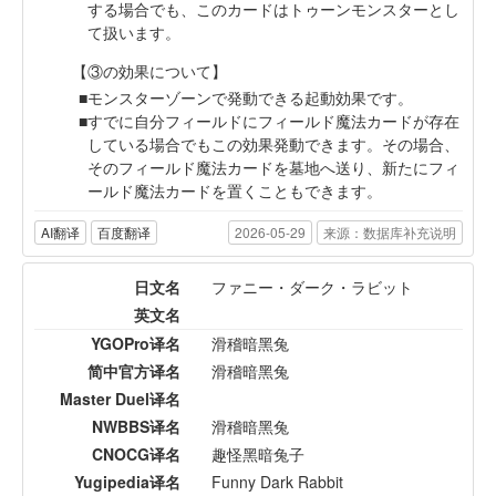
する場合でも、このカードはトゥーンモンスターとし
て扱います。
【③の効果について】
モンスターゾーンで発動できる起動効果です。
すでに自分フィールドにフィールド魔法カードが存在
している場合でもこの効果発動できます。その場合、
そのフィールド魔法カードを墓地へ送り、新たにフィ
ールド魔法カードを置くこともできます。
AI翻译
百度翻译
2026-05-29
来源：数据库补充说明
日文名
ファニー・ダーク・ラビット
英文名
YGOPro译名
滑稽暗黑兔
简中官方译名
滑稽暗黑兔
Master Duel译名
NWBBS译名
滑稽暗黑兔
CNOCG译名
趣怪黑暗兔子
Yugipedia译名
Funny Dark Rabbit