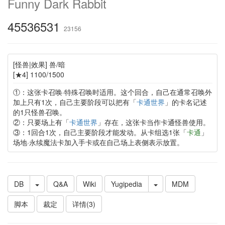
Funny Dark Rabbit
45536531
23156
[怪兽|效果] 兽/暗
[★4] 1100/1500
①：这张卡召唤·特殊召唤时适用。这个回合，自己在通常召唤外
加上只有1次，自己主要阶段可以把有「
卡通世界
」的卡名记述
的1只怪兽召唤。
②：只要场上有「
卡通世界
」存在，这张卡当作卡通怪兽使用。
③：1回合1次，自己主要阶段才能发动。从卡组选1张「
卡通
」
场地·永续魔法卡加入手卡或在自己场上表侧表示放置。
DB
Q&A
Wiki
Yugipedia
MDM
脚本
裁定
详情(3)