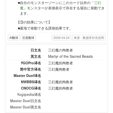
自分のモンスターゾーンにこのカード以外の「
三幻
魔
」モンスターが表側表示で存在する場合に発動でき
ます。
【③の効果について】
墓地で発動できる誘発効果です。
AI翻译
百度翻译
2026-04-24
来源：数据库补充说明
日文名
三幻魔の殉教者
英文名
Martyr of the Sacred Beasts
YGOPro译名
三幻魔的殉教者
简中官方译名
三幻魔殉教者
Master Duel译名
NWBBS译名
三幻魔的殉教者
CNOCG译名
三幻魔的殉教者
Yugipedia译名
Master Duel日文名
Master Duel英文名