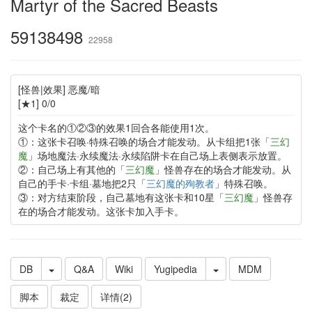
Martyr of the Sacred Beasts
59138498
22958
[怪兽|效果] 恶魔/暗
[★1] 0/0
这个卡名的①②③的效果1回合各能使用1次。
①：这张卡召唤·特殊召唤的场合才能发动。从卡组把1张「
三幻
魔
」场地魔法·永续魔法·永续陷阱卡在自己场上表侧表示放置。
②：自己场上有其他的「
三幻魔
」怪兽存在的场合才能发动。从
自己的手卡·卡组·墓地把2只「
三幻魔的殉教者
」特殊召唤。
③：对方结束阶段，自己墓地有这张卡和10星「
三幻魔
」怪兽存
在的场合才能发动。这张卡加入手卡。
DB
Q&A
Wiki
Yugipedia
MDM
脚本
裁定
详情(2)