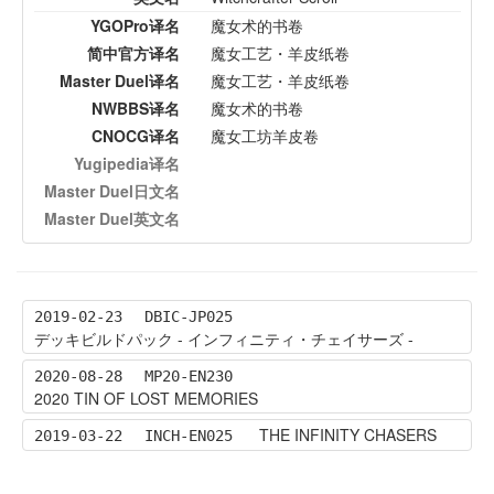
YGOPro译名
魔女术的书卷
简中官方译名
魔女工艺・羊皮纸卷
Master Duel译名
魔女工艺・羊皮纸卷
NWBBS译名
魔女术的书卷
CNOCG译名
魔女工坊羊皮卷
Yugipedia译名
Master Duel日文名
Master Duel英文名
2019-02-23
DBIC-JP025
デッキビルドパック - インフィニティ・チェイサーズ -
2020-08-28
MP20-EN230
2020 TIN OF LOST MEMORIES
THE INFINITY CHASERS
2019-03-22
INCH-EN025