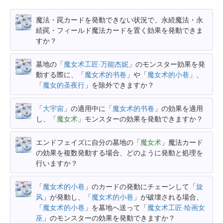
魔法・罠カードを発動できない状況で、永続魔法・永
続罠・フィールド魔法カードを置く効果を発動できま
すか？
墓地の「
魔女术工匠·万能杰妮
」のモンスター効果を発
動する際に、「
魔女术的书卷
」や「
魔女术的小巷
」、
「
魔女的圣夜行
」を除外できますか？
「
大宇宙
」の適用中に「
魔女术的书卷
」の効果を適用
し、「
魔女术
」モンスターの効果を発動できますか？
エンドフェイズに自分の墓地の「
魔女术
」魔法カード
の効果を複数発動する場合、どのように発動と処理を
行いますか？
「
魔女术的小巷
」のカードの発動にチェーンして「
旋
风
」が発動し、「
魔女术的小巷
」が破壊される場合、
「
魔女术的小巷
」を墓地へ送って「
魔女术工匠·绘画女
巫
」のモンスターの効果を発動できますか？