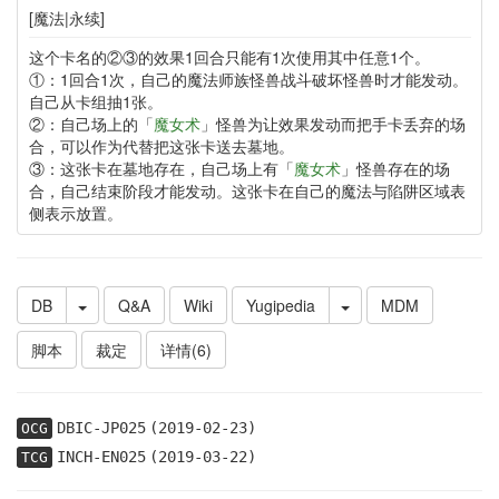
[魔法|永续]
这个卡名的②③的效果1回合只能有1次使用其中任意1个。
①：1回合1次，自己的魔法师族怪兽战斗破坏怪兽时才能发动。
自己从卡组抽1张。
②：自己场上的「
魔女术
」怪兽为让效果发动而把手卡丢弃的场
合，可以作为代替把这张卡送去墓地。
③：这张卡在墓地存在，自己场上有「
魔女术
」怪兽存在的场
合，自己结束阶段才能发动。这张卡在自己的魔法与陷阱区域表
侧表示放置。
DB
Q&A
Wiki
Yugipedia
MDM
脚本
裁定
详情(6)
DBIC-JP025
(2019-02-23)
OCG
INCH-EN025
(2019-03-22)
TCG