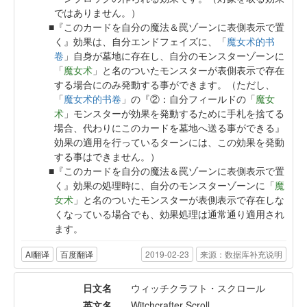
ではありません。）
『このカードを自分の魔法＆罠ゾーンに表側表示で置
く』効果は、自分エンドフェイズに、「
魔女术的书
卷
」自身が墓地に存在し、自分のモンスターゾーンに
「
魔女术
」と名のついたモンスターが表側表示で存在
する場合にのみ発動する事ができます。（ただし、
「
魔女术的书卷
」の『②：自分フィールドの「
魔女
术
」モンスターが効果を発動するために手札を捨てる
場合、代わりにこのカードを墓地へ送る事ができる』
効果の適用を行っているターンには、この効果を発動
する事はできません。）
『このカードを自分の魔法＆罠ゾーンに表側表示で置
く』効果の処理時に、自分のモンスターゾーンに「
魔
女术
」と名のついたモンスターが表側表示で存在しな
くなっている場合でも、効果処理は通常通り適用され
ます。
AI翻译
百度翻译
2019-02-23
来源：数据库补充说明
日文名
ウィッチクラフト・スクロール
英文名
Witchcrafter Scroll