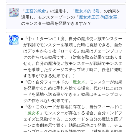
「
王宫的敕命
」の適用中、「
魔女术的书卷
」の効果を
適用し、モンスターゾーンの「
魔女术工匠·陶器女巫
」
のモンスター効果を発動できますか？
『①：１ターンに１度、自分の魔法使い族モンスター
が戦闘でモンスターを破壊した時に発動できる。自分
はデッキから１枚ドローする』効果はチェーンブロッ
クの作られる効果です。（対象を取る効果ではありま
せん。自分の魔法使い族モンスターが戦闘でモンスタ
ーを破壊したダメージステップ終了時に、任意に発動
する事ができる効果です。）
『②：自分フィールドの「
魔女术
」モンスターが効果
を発動するために手札を捨てる場合、代わりにこのカ
ードを墓地へ送る事ができる』効果はチェーンブロッ
クの作られない効果です。
『③：このカードが墓地に存在し、自分フィールドに
「
魔女术
」モンスターが存在する場合、自分エンドフ
ェイズに発動できる。このカードを自分の魔法＆罠ゾ
ーンに表側表示で置く』効果は墓地にて発動し、チェ
ーンブロックの作られる効果です。（対象を取る効果