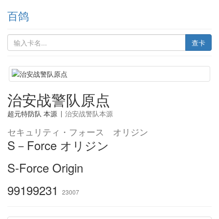
百鸽
查卡
治安战警队原点
超元特防队 本源
|
治安战警队本源
セキュリティ・フォース オリジン
S－Force オリジン
S-Force Origin
99199231
23007