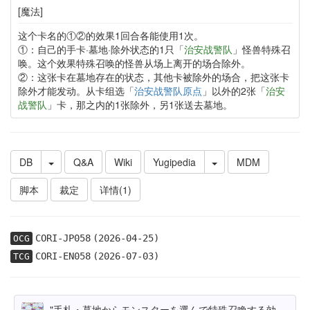
[魔法]
这个卡名的①②的效果1回合各能使用1次。
①：自己的手卡·墓地·除外状态的1只「
治安战警队
」怪兽特殊召
唤。这个效果特殊召唤的怪兽从场上离开的场合除外。
②：这张卡在墓地存在的状态，其他卡被除外的场合，把这张卡
除外才能发动。从卡组选「
治安战警队原点
」以外的2张「
治安
战警队
」卡，那之内的1张除外，另1张送去墓地。
DB
Q&A
Wiki
Yugipedia
MDM
脚本
裁定
详情(1)
CORI-JP058
(2026-04-25)
OCG
CORI-EN058
(2026-07-03)
TCG
"手札・墓地からモンスターを選んで特殊召喚する効