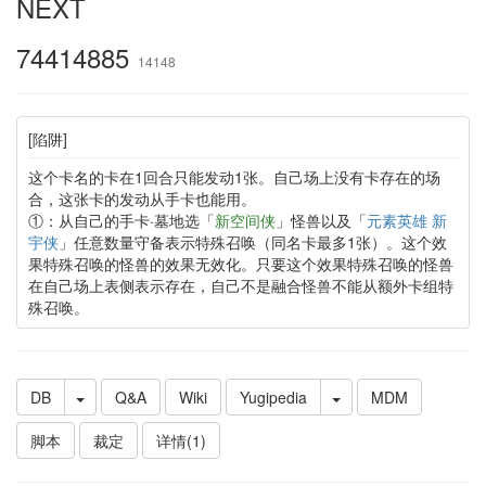
NEXT
74414885
14148
[陷阱]
这个卡名的卡在1回合只能发动1张。自己场上没有卡存在的场
合，这张卡的发动从手卡也能用。
①：从自己的手卡·墓地选「
新空间侠
」怪兽以及「
元素英雄 新
宇侠
」任意数量守备表示特殊召唤（同名卡最多1张）。这个效
果特殊召唤的怪兽的效果无效化。只要这个效果特殊召唤的怪兽
在自己场上表侧表示存在，自己不是融合怪兽不能从额外卡组特
殊召唤。
DB
Q&A
Wiki
Yugipedia
MDM
脚本
裁定
详情(1)