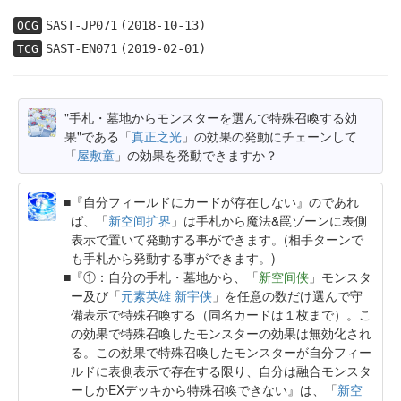
SAST-JP071
(2018-10-13)
OCG
SAST-EN071
(2019-02-01)
TCG
"手札・墓地からモンスターを選んで特殊召喚する効
果"である「
真正之光
」の効果の発動にチェーンして
「
屋敷童
」の効果を発動できますか？
『自分フィールドにカードが存在しない』のであれ
ば、「
新空间扩界
」は手札から魔法&罠ゾーンに表側
表示で置いて発動する事ができます。(相手ターンで
も手札から発動する事ができます。)
『①：自分の手札・墓地から、「
新空间侠
」モンスタ
ー及び「
元素英雄 新宇侠
」を任意の数だけ選んで守
備表示で特殊召喚する（同名カードは１枚まで）。こ
の効果で特殊召喚したモンスターの効果は無効化され
る。この効果で特殊召喚したモンスターが自分フィー
ルドに表側表示で存在する限り、自分は融合モンスタ
ーしかEXデッキから特殊召喚できない』は、「
新空