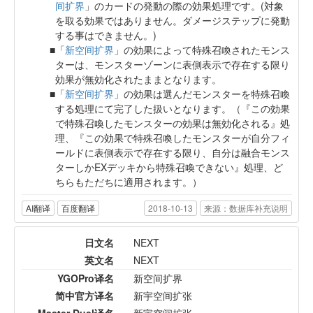
间扩界
」のカードの発動の際の効果処理です。(対象
を取る効果ではありません。ダメージステップに発動
する事はできません。)
「
新空间扩界
」の効果によって特殊召喚されたモンス
ターは、モンスターゾーンに表側表示で存在する限り
効果が無効化されたままとなります。
「
新空间扩界
」の効果は選んだモンスターを特殊召喚
する処理にて完了した扱いとなります。（『この効果
で特殊召喚したモンスターの効果は無効化される』処
理、『この効果で特殊召喚したモンスターが自分フィ
ールドに表側表示で存在する限り、自分は融合モンス
ターしかEXデッキから特殊召喚できない』処理、ど
ちらもただちに適用されます。）
AI翻译
百度翻译
2018-10-13
来源：数据库补充说明
日文名
NEXT
英文名
NEXT
YGOPro译名
新空间扩界
简中官方译名
新宇空间扩张
Master Duel译名
新宇空间扩张