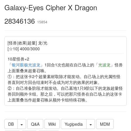
Galaxy-Eyes Cipher X Dragon
28346136
15854
[怪兽|效果|超量] 龙/光
[☆10] 4000/3000
10星怪兽×2
「
银河眼极光波龙
」1回合1次也能在自己场上的「
光波龙
」怪兽
上面重叠来超量召唤。
①：把这张卡2个超量素材取除才能发动。自己场上的光属性怪
兽直到对方回合结束时不会成为对方的效果的对象。
②：自己准备阶段才能发动。自己墓地1只9阶以下的龙族超量怪
兽回到额外卡组。那之后，可以把那只怪兽在自己场上的这张卡
上面重叠当作超量召唤从额外卡组特殊召唤。
DB
Q&A
Wiki
Yugipedia
MDM