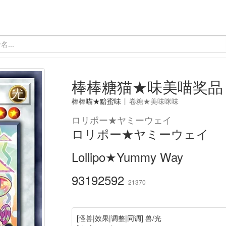
棒棒糖猫★味美喵奖品
棒棒喵★黯蜜味
|
卷糖★美味咪味
ロリポー★ヤミーウェイ
ロリポー★ヤミーウェイ
Lollipo★Yummy Way
93192592
21370
[怪兽|效果|调整|同调] 兽/光