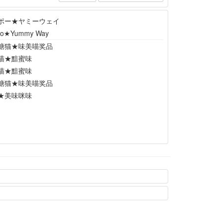
ポー★ヤミーウェイ
ipo★Yummy Way
糖猫★味美喵奖品
喵★黯蜜味
喵★黯蜜味
糖猫★味美喵奖品
★美味咪味