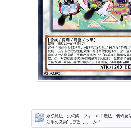
永続魔法・永続罠・フィールド魔法・装備魔法
効果の発動”に該当しますか？