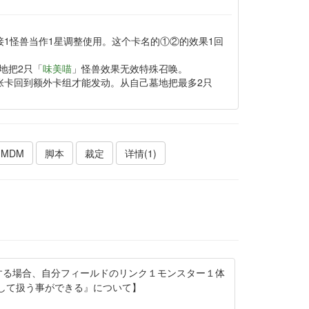
接1怪兽当作1星调整使用。这个卡名的①②的效果1回
地把2只「
味美喵
」怪兽效果无效特殊召唤。
张卡回到额外卡组才能发动。从自己墓地把最多2只
MDM
脚本
裁定
详情(1)
する場合、自分フィールドのリンク１モンスター１体
して扱う事ができる』について】
。