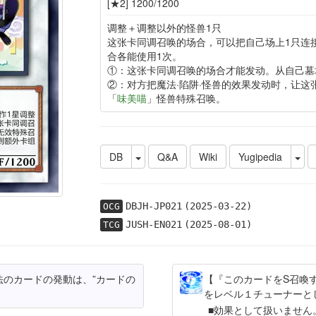
[★2] 1200/1200
调整＋调整以外的怪兽1只
这张卡同调召唤的场合，可以把自己场上1只连
合各能使用1次。
①：这张卡同调召唤的场合才能发动。从自己墓
②：对方把魔法·陷阱·怪兽的效果发动时，让这
「
味美喵
」怪兽特殊召唤。
DB
Q&A
Wiki
Yugipedia
DBJH-JP021
(2025-03-22)
OCG
JUSH-EN021
(2025-08-01)
TCG
のカードの発動は、”カードの
【『このカードをS召喚
をレベル１チューナーと
効果として扱いません