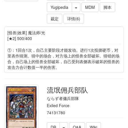
Yugipedia
MDM
脚本
裁定
详情(6)
[怪兽|效果] 魔法师/光
[★2] 500/400
①：1回合1次，自己主要阶段才能发动。进行1次投掷硬币，对
里表作猜测。猜中的场合，对方场上的怪兽全部破坏。猜错的场
合，自己场上的怪兽全部破坏，自己受到表侧表示破坏的怪兽的
攻击力合计数值一半的伤害。
流氓佣兵部队
ならず者傭兵部隊
Exiled Force
74131780
DB
Q&A
Wiki