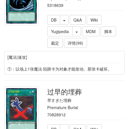
5318639
DB
Q&A
Wiki
Yugipedia
MDM
脚本
裁定
详情(99)
[魔法|速攻]
①：以场上1张魔法·陷阱卡为对象才能发动。那张卡破坏。
过早的埋葬
早すぎた埋葬
Premature Burial
70828912