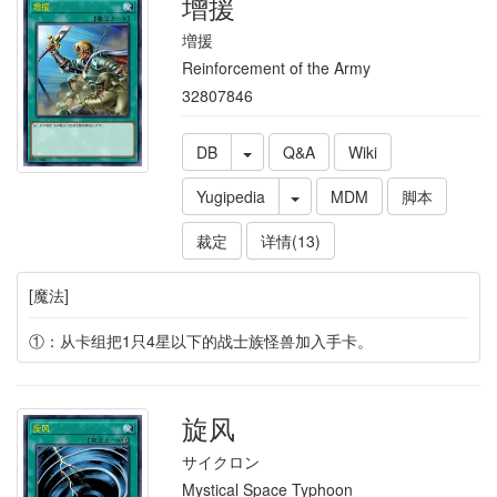
增援
増援
Reinforcement of the Army
32807846
DB
Q&A
Wiki
Yugipedia
MDM
脚本
裁定
详情(13)
[魔法]
①：从卡组把1只4星以下的战士族怪兽加入手卡。
旋风
サイクロン
Mystical Space Typhoon