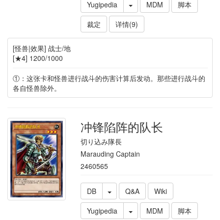
Yugipedia
MDM
脚本
裁定
详情(9)
[怪兽|效果] 战士/地
[★4] 1200/1000
①：这张卡和怪兽进行战斗的伤害计算后发动。那些进行战斗的
各自怪兽除外。
冲锋陷阵的队长
切り込み隊長
Marauding Captain
2460565
DB
Q&A
Wiki
Yugipedia
MDM
脚本