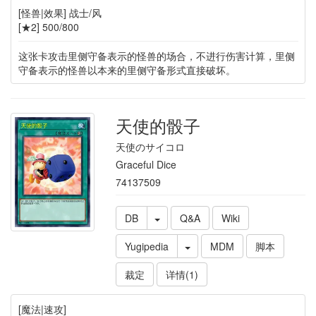
[怪兽|效果] 战士/风
[★2] 500/800
这张卡攻击里侧守备表示的怪兽的场合，不进行伤害计算，里侧
守备表示的怪兽以本来的里侧守备形式直接破坏。
天使的骰子
天使のサイコロ
Graceful Dice
74137509
DB
Q&A
Wiki
Yugipedia
MDM
脚本
裁定
详情(1)
[魔法|速攻]