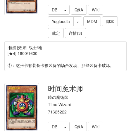
DB
Q&A
Wiki
Yugipedia
MDM
脚本
裁定
详情(3)
[怪兽|效果] 战士/地
[★4] 1800/1600
①：这张卡有装备卡被装备的场合发动。那些装备卡破坏。
时间魔术师
時の魔術師
Time Wizard
71625222
DB
Q&A
Wiki