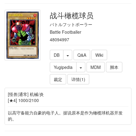
战斗橄榄球员
バトルフットボーラー
Battle Footballer
48094997
DB
Q&A
Wiki
Yugipedia
MDM
脚本
裁定
详情(1)
[怪兽|通常] 机械/炎
[★4] 1000/2100
以高守备能力自豪的电子人。据说原本是作为橄榄球机器开发
的。