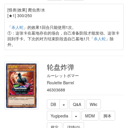
[怪兽|效果] 爬虫类/水
[★1] 300/250
「
杀人蛇
」的效果1回合只能使用1次。
①：这张卡在墓地存在的场合，自己准备阶段才能发动。这张卡
回到手卡。下次的对方结束阶段选自己墓地1只「
杀人蛇
」除
外。
轮盘炸弹
ルーレットボマー
Roulette Barrel
46303688
DB
Q&A
Wiki
Yugipedia
MDM
脚本
裁定
详情(0)