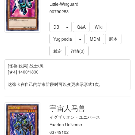
Little-Winguard
90790253
DB
Q&A
Wiki
Yugipedia
MDM
脚本
裁定
详情(0)
[怪兽|效果] 战士/风
[★4] 1400/1800
这张卡在自己的结束阶段时可以变更表示形式1次。
宇宙人马兽
イグザリオン・ユニバース
Exarion Universe
63749102