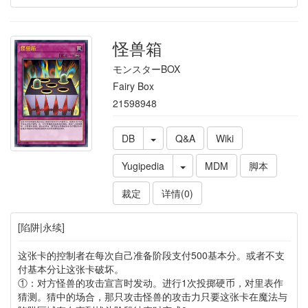
怪兽箱
モンスターBOX
Fairy Box
21598948
DB
Q&A
Wiki
Yugipedia
MDM
脚本
裁定
详情(0)
[陷阱|永续]
这张卡的控制者在每次自己准备阶段支付500基本分。或者不支
付基本分让这张卡破坏。
①：对方怪兽的攻击宣言时发动。进行1次投掷硬币，对里表作
猜测。猜中的场合，那只攻击怪兽的攻击力只要这张卡在魔法与