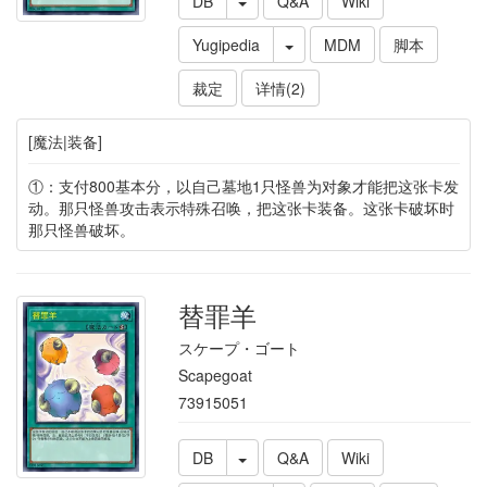
DB
Q&A
Wiki
Yugipedia
MDM
脚本
裁定
详情(2)
[魔法|装备]
①：支付800基本分，以自己墓地1只怪兽为对象才能把这张卡发
动。那只怪兽攻击表示特殊召唤，把这张卡装备。这张卡破坏时
那只怪兽破坏。
替罪羊
スケープ・ゴート
Scapegoat
73915051
DB
Q&A
Wiki