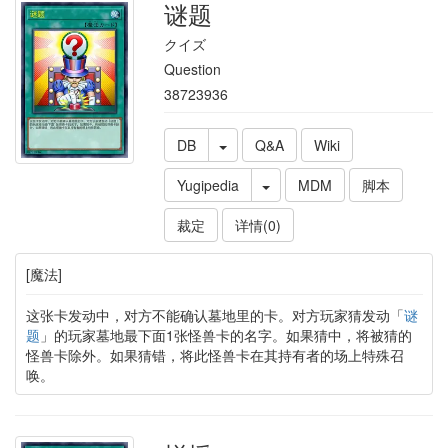
谜题
クイズ
Question
38723936
DB
Q&A
Wiki
Yugipedia
MDM
脚本
裁定
详情(0)
[魔法]
这张卡发动中，对方不能确认墓地里的卡。对方玩家猜发动「
谜
题
」的玩家墓地最下面1张怪兽卡的名字。如果猜中，将被猜的
怪兽卡除外。如果猜错，将此怪兽卡在其持有者的场上特殊召
唤。