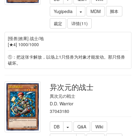
Yugipedia
MDM
脚本
裁定
详情(11)
[怪兽|效果] 战士/地
[★4] 1000/1000
①：把这张卡解放，以场上1只怪兽为对象才能发动。那只怪兽
破坏。
异次元的战士
異次元の戦士
D.D. Warrior
37043180
DB
Q&A
Wiki