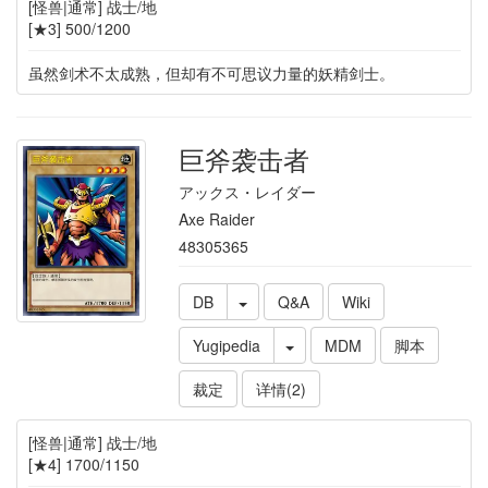
[怪兽|通常] 战士/地
[★3] 500/1200
虽然剑术不太成熟，但却有不可思议力量的妖精剑士。
巨斧袭击者
アックス・レイダー
Axe Raider
48305365
DB
Q&A
Wiki
Yugipedia
MDM
脚本
裁定
详情(2)
[怪兽|通常] 战士/地
[★4] 1700/1150