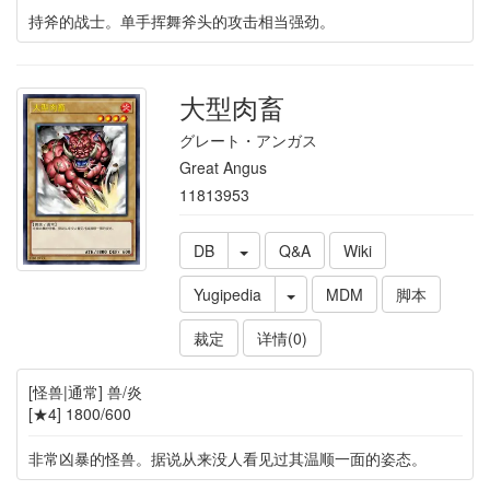
持斧的战士。单手挥舞斧头的攻击相当强劲。
大型肉畜
グレート・アンガス
Great Angus
11813953
DB
Q&A
Wiki
Yugipedia
MDM
脚本
裁定
详情(0)
[怪兽|通常] 兽/炎
[★4] 1800/600
非常凶暴的怪兽。据说从来没人看见过其温顺一面的姿态。