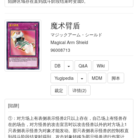
陷阱区域存在直到战斗阶段结束时变成0。
魔术臂盾
マジックアーム・シールド
Magical Arm Shield
96008713
DB
Q&A
Wiki
Yugipedia
MDM
脚本
裁定
详情(2)
[陷阱]
①：对方场上有表侧表示怪兽2只以上存在，自己场上有怪兽存
在的场合，对方怪兽的攻击宣言时以攻击怪兽以外的对方场上1
只表侧表示怪兽为对象才能发动。那只表侧表示怪兽的控制权直
到战斗阶段结束时得到，攻击对象转移为那只怪兽进行伤害计