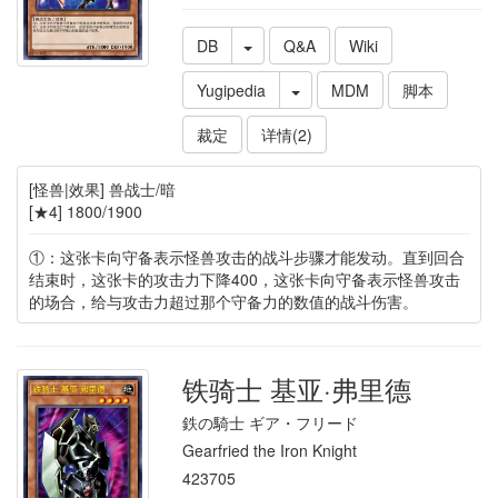
DB
Q&A
Wiki
Yugipedia
MDM
脚本
裁定
详情(2)
[怪兽|效果] 兽战士/暗
[★4] 1800/1900
①：这张卡向守备表示怪兽攻击的战斗步骤才能发动。直到回合
结束时，这张卡的攻击力下降400，这张卡向守备表示怪兽攻击
的场合，给与攻击力超过那个守备力的数值的战斗伤害。
铁骑士 基亚·弗里德
鉄の騎士 ギア・フリード
Gearfried the Iron Knight
423705