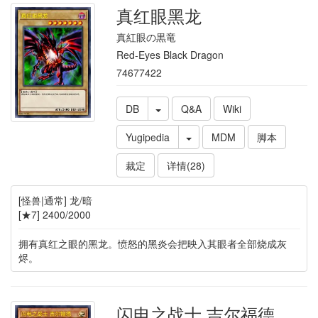
真红眼黑龙
真紅眼の黒竜
Red-Eyes Black Dragon
74677422
DB
Q&A
Wiki
Yugipedia
MDM
脚本
裁定
详情(28)
[怪兽|通常] 龙/暗
[★7] 2400/2000
拥有真红之眼的黑龙。愤怒的黑炎会把映入其眼者全部烧成灰
烬。
闪电之战士 吉尔福德