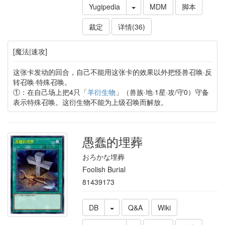
Yugipedia
MDM
脚本
裁定
详情(36)
[魔法|速攻]
这张卡发动的回合，自己不能用这张卡的效果以外把怪兽召唤·反
转召唤·特殊召唤。
①：在自己场上把4只「
羊衍生物
」（兽族·地·1星·攻/守0）守备
表示特殊召唤。这衍生物不能为上级召唤而解放。
愚蠢的埋葬
おろかな埋葬
Foolish Burial
81439173
DB
Q&A
Wiki