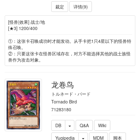
裁定
详情(9)
[怪兽|效果] 战士/地
[★3] 1200/400
①：这张卡召唤成功时才能发动。从手卡把1只4星以下的怪兽特
殊召唤。
②：只要这张卡在怪兽区域存在，对方不能选择其他的战士族怪
兽作为攻击对象。
龙卷鸟
トルネード・バード
Tornado Bird
71283180
DB
Q&A
Wiki
Yugipedia
MDM
脚本