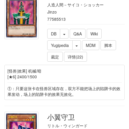
人造人間－サイコ・ショッカー
Jinzo
77585513
DB
Q&A
Wiki
Yugipedia
MDM
脚本
裁定
详情(22)
[怪兽|效果] 机械/暗
[★6] 2400/1500
①：只要这张卡在怪兽区域存在，双方不能把场上的陷阱卡的效
果发动，场上的陷阱卡的效果无效化。
小翼守卫
リトル・ウィンガード