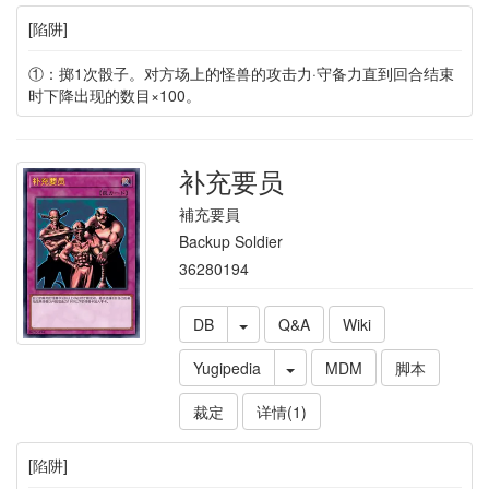
[陷阱]
①：掷1次骰子。对方场上的怪兽的攻击力·守备力直到回合结束
时下降出现的数目×100。
补充要员
補充要員
Backup Soldier
36280194
DB
Q&A
Wiki
Yugipedia
MDM
脚本
裁定
详情(1)
[陷阱]