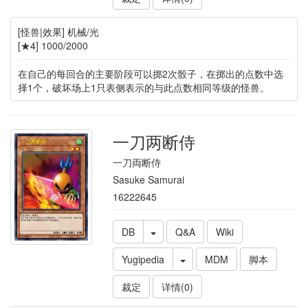
[怪兽|效果] 机械/光
[★4] 1000/2000
在自己的每回合的主要阶段可以掷2次骰子，在掷出的点数中选
择1个，破坏场上1只表侧表示的与此点数相同等级的怪兽。
一刀两断侍
一刀両断侍
Sasuke Samurai
16222645
DB
Q&A
Wiki
Yugipedia
MDM
脚本
裁定
详情(0)