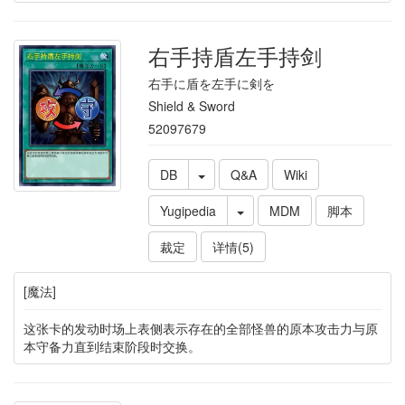
右手持盾左手持剑
右手に盾を左手に剣を
Shield & Sword
52097679
DB
Q&A
Wiki
Yugipedia
MDM
脚本
裁定
详情(5)
[魔法]
这张卡的发动时场上表侧表示存在的全部怪兽的原本攻击力与原
本守备力直到结束阶段时交换。