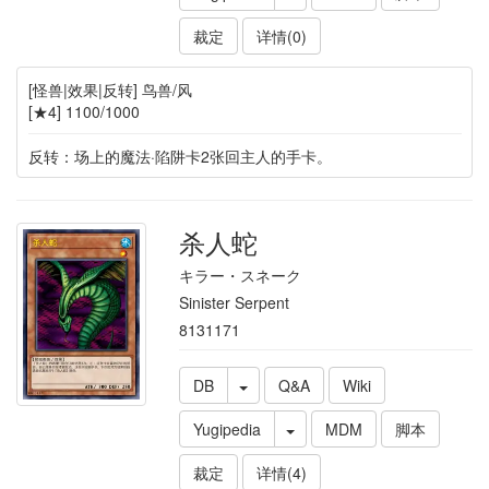
裁定
详情(0)
[怪兽|效果|反转] 鸟兽/风
[★4] 1100/1000
反转：场上的魔法·陷阱卡2张回主人的手卡。
杀人蛇
キラー・スネーク
Sinister Serpent
8131171
DB
Q&A
Wiki
Yugipedia
MDM
脚本
裁定
详情(4)