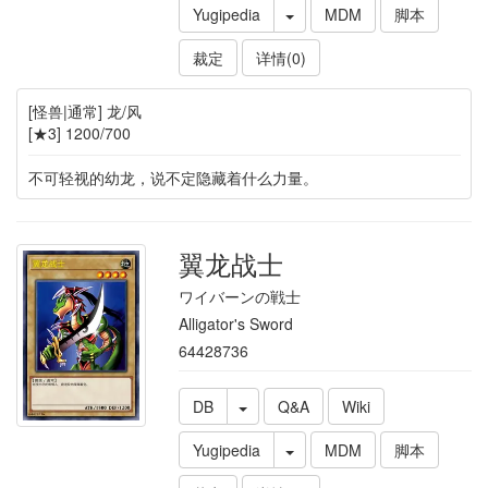
Yugipedia
MDM
脚本
裁定
详情(0)
[怪兽|通常] 龙/风
[★3] 1200/700
不可轻视的幼龙，说不定隐藏着什么力量。
翼龙战士
ワイバーンの戦士
Alligator's Sword
64428736
DB
Q&A
Wiki
Yugipedia
MDM
脚本