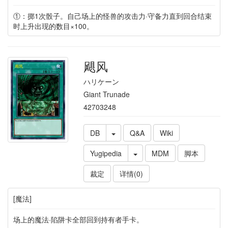
①：掷1次骰子。自己场上的怪兽的攻击力·守备力直到回合结束
时上升出现的数目×100。
飓风
ハリケーン
Giant Trunade
42703248
DB
Q&A
Wiki
Yugipedia
MDM
脚本
裁定
详情(0)
[魔法]
场上的魔法·陷阱卡全部回到持有者手卡。