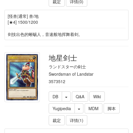
裁定
详情(0)
[怪兽|通常] 兽/地
[★4] 1500/1200
剑技出色的蜥蜴人，音速般地挥舞着剑。
地星剑士
ランドスターの剣士
Swordsman of Landstar
3573512
DB
Q&A
Wiki
Yugipedia
MDM
脚本
裁定
详情(1)