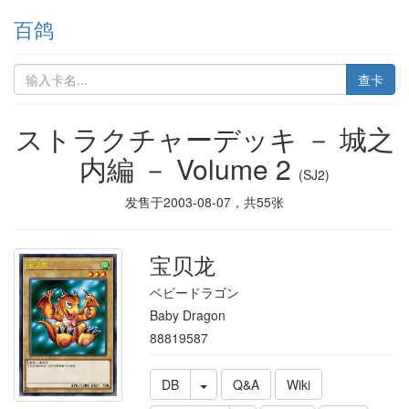
百鸽
查卡
ストラクチャーデッキ － 城之
内編 － Volume 2
(SJ2)
发售于
2003-08-07
，共
55
张
宝贝龙
ベビードラゴン
Baby Dragon
88819587
DB
Q&A
Wiki