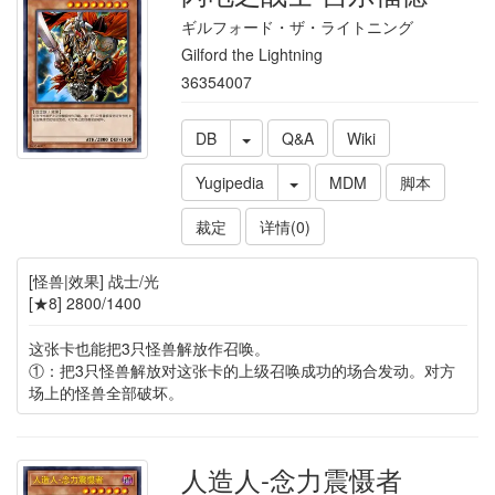
ギルフォード・ザ・ライトニング
Gilford the Lightning
36354007
DB
Q&A
Wiki
Yugipedia
MDM
脚本
裁定
详情(0)
[怪兽|效果] 战士/光
[★8] 2800/1400
这张卡也能把3只怪兽解放作召唤。
①：把3只怪兽解放对这张卡的上级召唤成功的场合发动。对方
场上的怪兽全部破坏。
人造人-念力震慑者