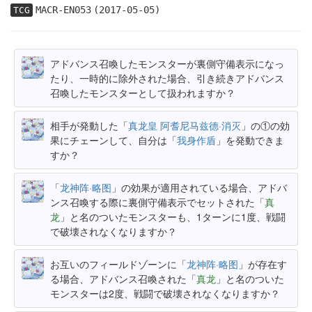
MACR-EN053
(2017-05-05)
TCG
アドバンス召喚したモンスターが裏側守備表示になっ
たり、一時的に除外された場合、引き続きアドバンス
召喚したモンスターとして扱われますか？
相手が発動した「
真龙皇 阿耆尼马兹德·消灭
」の①の効
果にチェーンして、自分は「
我身作盾
」を発動できま
すか？
「
龙神阵·略图
」の効果が適用されている場合、アドバ
ンス召喚する際に裏側守備表示でセットされた「
真
龙
」と名のついたモンスターも、1ターンに1度、戦闘
で破壊されなくなりますか？
お互いのフィールドゾーンに「
龙神阵·略图
」が存在す
る場合、アドバンス召喚された「
真龙
」と名のついた
モンスターは2度、戦闘で破壊されなくなりますか？