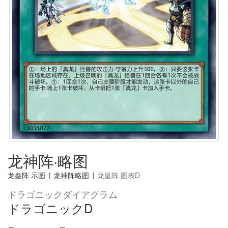
龙神阵·略图
龙叁阵 示图
|
龙神阵略图
|
龙皇阵 图表D
ドラゴニックダイアグラム
ドラゴニックD