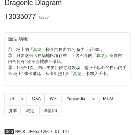
Dragonic Diagram
13035077
12967
[魔法|场地]
①：场上的「
真龙
」怪兽的攻击力·守备力上升300。
②：只要这张卡在场地区域存在，上级召唤的「
真龙
」怪兽在1
回合各有1次不会被战斗破坏。
③：1回合1次，自己主要阶段才能发动。这张卡以外的自己的手
卡·场上1张卡破坏，从卡组把1张「
真龙
」卡加入手卡。
DB
Q&A
Wiki
Yugipedia
MDM
脚本
裁定
详情(5)
MACR-JP053
(2017-01-14)
OCG