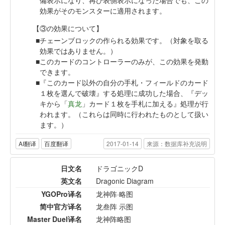
備表示になり、再び表側表示になった場合でも、この
効果がそのモンスターに適用されます。
【③の効果について】
チェーンブロックの作られる効果です。（対象を取る
効果ではありません。）
このカードのコントローラーのみが、この効果を発動
できます。
『このカード以外の自分の手札・フィールドのカード
１枚を選んで破壊』する処理に成功した場合、『デッ
キから「
真龙
」カード１枚を手札に加える』処理が行
われます。（これらは同時に行われたものとして扱い
ます。）
AI翻译
百度翻译
2017-01-14
来源：数据库补充说明
日文名
ドラゴニックD
英文名
Dragonic Diagram
YGOPro译名
龙神阵·略图
简中官方译名
龙叁阵 示图
Master Duel译名
龙神阵略图