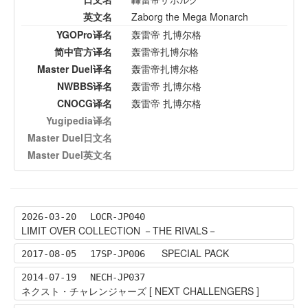
英文名
Zaborg the Mega Monarch
YGOPro译名
轰雷帝 扎博尔格
简中官方译名
轰雷帝扎博尔格
Master Duel译名
轰雷帝扎博尔格
NWBBS译名
轰雷帝 扎博尔格
CNOCG译名
轰雷帝 扎博尔格
Yugipedia译名
Master Duel日文名
Master Duel英文名
2026-03-20
LOCR-JP040
LIMIT OVER COLLECTION －THE RIVALS－
SPECIAL PACK
2017-08-05
17SP-JP006
2014-07-19
NECH-JP037
ネクスト・チャレンジャーズ [ NEXT CHALLENGERS ]