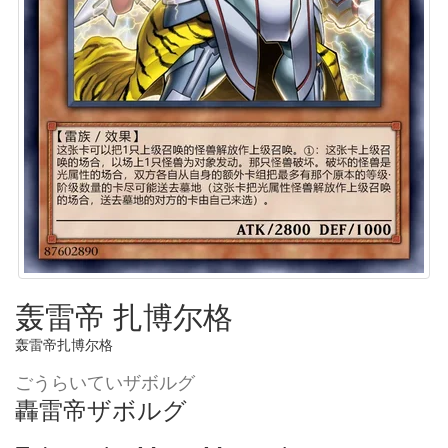
轰雷帝 扎博尔格
轰雷帝扎博尔格
ごうらいていザボルグ
轟雷帝ザボルグ