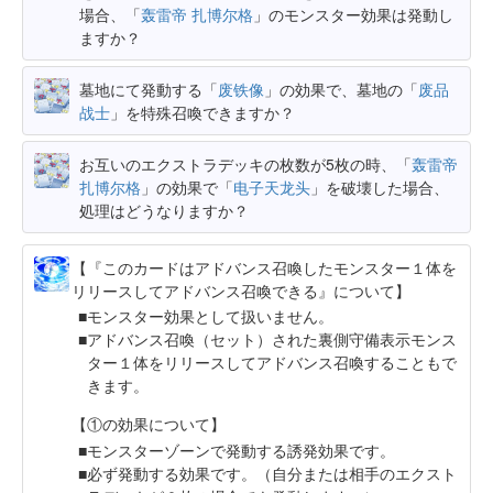
場合、「
轰雷帝 扎博尔格
」のモンスター効果は発動し
ますか？
墓地にて発動する「
废铁像
」の効果で、墓地の「
废品
战士
」を特殊召喚できますか？
お互いのエクストラデッキの枚数が5枚の時、「
轰雷帝
扎博尔格
」の効果で「
电子天龙头
」を破壊した場合、
処理はどうなりますか？
【『このカードはアドバンス召喚したモンスター１体を
リリースしてアドバンス召喚できる』について】
モンスター効果として扱いません。
アドバンス召喚（セット）された裏側守備表示モンス
ター１体をリリースしてアドバンス召喚することもで
きます。
【①の効果について】
モンスターゾーンで発動する誘発効果です。
必ず発動する効果です。（自分または相手のエクスト