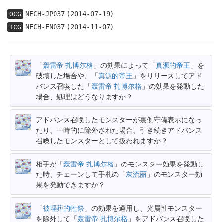
NECH-JP037
(2014-07-19)
OCG
NECH-EN037
(2014-11-07)
TCG
「
轰雷帝 扎博尔格
」の効果によって「
真源的帝王
」を
破壊した場合や、「
真源的帝王
」をリリースしてアド
バンス召喚した「
轰雷帝 扎博尔格
」の効果を発動した
場合、処理はどうなりますか？
アドバンス召喚したモンスターが裏側守備表示になっ
たり、一時的に除外された場合、引き続きアドバンス
召喚したモンスターとして扱われますか？
相手が「
轰雷帝 扎博尔格
」のモンスター効果を発動し
た時、チェーンして手札の「
灰流丽
」のモンスター効
果を発動できますか？
「
被埋葬的牲祭
」の効果を適用し、光属性モンスター
を除外して「
轰雷帝 扎博尔格
」をアドバンス召喚した