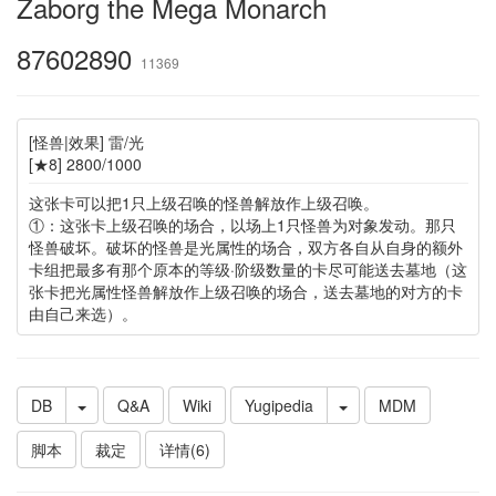
Zaborg the Mega Monarch
87602890
11369
[怪兽|效果] 雷/光
[★8] 2800/1000
这张卡可以把1只上级召唤的怪兽解放作上级召唤。
①：这张卡上级召唤的场合，以场上1只怪兽为对象发动。那只
怪兽破坏。破坏的怪兽是光属性的场合，双方各自从自身的额外
卡组把最多有那个原本的等级·阶级数量的卡尽可能送去墓地（这
张卡把光属性怪兽解放作上级召唤的场合，送去墓地的对方的卡
由自己来选）。
DB
Q&A
Wiki
Yugipedia
MDM
脚本
裁定
详情(6)