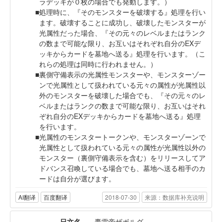
ラデッキが０枚の場合でも発動します。）
処理時に、『そのモンスターを破壊する』処理を行い
ます。破壊することに成功し、破壊したモンスターが
光属性だった場合、『その元々のレベルまたはランク
の数まで可能な限り、お互いはそれぞれ自分のEXデ
ッキからカードを墓地へ送る』処理を行います。（こ
れらの処理は同時に行われません。）
裏側守備表示の光属性モンスターや、モンスターゾー
ンで光属性として扱われている元々の属性が光属性以
外のモンスターを破壊した場合でも、『その元々のレ
ベルまたはランクの数まで可能な限り、お互いはそれ
ぞれ自分のEXデッキからカードを墓地へ送る』処理
を行います。
光属性のモンスタートークンや、モンスターゾーンで
光属性として扱われている元々の属性が光属性以外の
モンスター（裏側守備表示を含む）をリリースしてア
ドバンス召喚している場合でも、墓地へ送る相手のカ
ードは自分が選びます。
AI翻译
百度翻译
2018-07-30
来源：数据库补充说明
日文名
轟雷帝ザボルグ