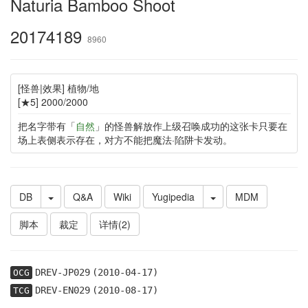
Naturia Bamboo Shoot
20174189
8960
[怪兽|效果] 植物/地
[★5] 2000/2000
把名字带有「
自然
」的怪兽解放作上级召唤成功的这张卡只要在
场上表侧表示存在，对方不能把魔法·陷阱卡发动。
DB
Q&A
Wiki
Yugipedia
MDM
脚本
裁定
详情(2)
DREV-JP029
(2010-04-17)
OCG
DREV-EN029
(2010-08-17)
TCG