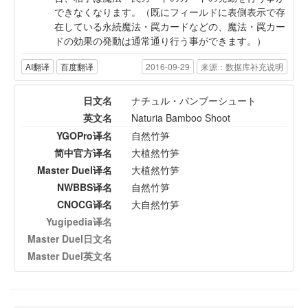
できなくなります。（既にフィールドに表側表示で存
在している永続魔法・罠カードなどの、魔法・罠カー
ドの効果の発動は通常通り行う事ができます。）
AI翻译
百度翻译
2016-09-29
来源：数据库补充说明
日文名
ナチュル・バンブーシュート
英文名
Naturia Bamboo Shoot
YGOPro译名
自然竹笋
简中官方译名
大植然竹笋
Master Duel译名
大植然竹笋
NWBBS译名
自然竹笋
CNOCG译名
大自然竹笋
Yugipedia译名
Master Duel日文名
Master Duel英文名