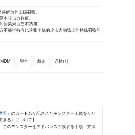
怪兽解放作上级召唤。
原本攻击力数值。
的效果对自己不适用。
方不能把持有比这张卡低的攻击力的场上的特殊召唤的
MDM
脚本
裁定
详情(1)
世界
」のカード名が記されたモンスター１体をリリ
できる』について】
。このモンスターをアドバンス召喚する手順・方法