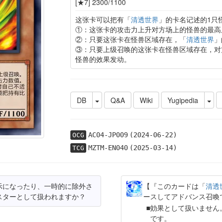
[★7] 2300/1100
这张卡可以把有「
清透世界
」的卡名记述的1只
①：这张卡的攻击力上升对方场上的怪兽的最高
②：只要这张卡在怪兽区域存在，「
清透世界
」
③：只要上级召唤的这张卡在怪兽区域存在，对
怪兽的效果发动。
DB
Q&A
Wiki
Yugipedia
AC04-JP009
(2024-06-22)
OCG
MZTM-EN040
(2025-03-14)
TCG
示になったり、一時的に除外さ
【『このカードは「
清透
スターとして扱われますか？
ースしてアドバンス召喚
効果として扱いません
です。