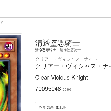
清透堕恶骑士
清净恶毒骑士
|
清净堕恶骑士
クリアー・ヴィシャス・ナイト
クリアー・ヴィシャス・ナ
Clear Vicious Knight
70095046
20396
[怪兽|效果] 战士/暗